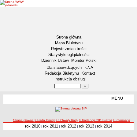
Strona główna
Mapa Biuletynu
Rejestr zmian treści
Statystyki oglądalności
Dziennik Ustaw
Monitor Polski
Menu dodatkowe
Dla słabowidzących
A
powiększ czcionkę
A
standardowy rozmiar czcionki
A
pomniejsz czcionkę
Redakcja Biuletynu
Kontakt
Instrukcja obsługi
Wyszukiwarka artykułów
Szukaj
MENU
Menu
GMINA WŁOCŁAWEK
Informacje ogólne
ścieżka nawigacji
Strona główna
> Rada Gminy
> Uchwały Rady
> Kadencja 2010-2014
> Informacja
Symbole Gminy Włocławek
rok 2010
rok 2011
rok 2012
rok 2013
rok 2014
|
|
|
|
Statut Gminy
RADA GMINY