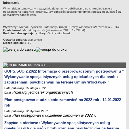
Informacja
Przewodniczący Rady
W tym dziale tematycznym wszystkie dokumenty publikowane są chronologicznie z
podziałem na kadencje i roczniki. Aby odnaleźć szukany dokument proszę posługiwać się
Skład Rady
powyższymi odnośnikami.
Komisje Rady Gminy
metryczka
Uchwały Rady
Wytworzył:
Michał Szymczak - Informatyk Urzędu Gminy Włocławek (26 września 2016)
Opublikował:
Michał Szymczak (26 września 2016, 12:29:04)
Podmiot udostępniający:
Urząd Gminy Włocławek
Protokoły z sesji
Ostatnia zmiana:
brak zmian
Oświadczenia majątkowe
Liczba odsłon:
3789
Imienne wykazy głosowań
Nagrania - Obrady Rady Gminy Włocławek
Interpelacje
20 OSTATNIO DODANYCH
GOPS.SUO.2.2022 Informacja o przeprowadzonym postępowaniu "
Odpowiedzi na interpelacje
Wykonywanie specjalistycznych usług opiekuńczych dla osób z
Zapytania
zaburzeniami psychicznymi na terenie Gminy Włocławek "
Odpowiedzi na zapytania
Data publikacji: 15 lutego 2022
Przetargi jednostek organizacyjnych
Dział:
URZĄD GMINY
Plan postępowań o udzielenie zamówień na 2022 rok - 12.01.2022
Wójt Gminy
rok
Skarbnik Gminy
Data publikacji: 12 stycznia 2022
Sekretarz Gminy
Plan postępowań o udzielenie zamówień w 2022 r.
Dział:
Zarządzenia Wójta Gminy
Zapytanie ofertowe : Wykonywanie specjalistycznych usług
opiekuńczych dla osób z zaburzeniami psychicznymi na terenie