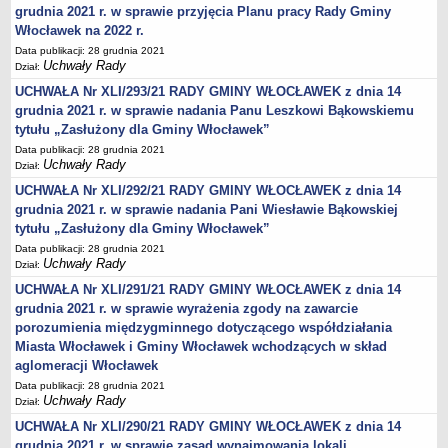
Wniosek o udostępnienie informacji publicznej
grudnia 2021 r. w sprawie przyjęcia Planu pracy Rady Gminy
PRAWO LOKALNE
Włocławek na 2022 r.
Strategia rozwoju
Data publikacji: 28 grudnia 2021
Uchwały Rady
Dział:
Zagospodarowanie przestrzenne
UCHWAŁA Nr XLI/293/21 RADY GMINY WŁOCŁAWEK z dnia 14
Program opieki nad zabytkami
grudnia 2021 r. w sprawie nadania Panu Leszkowi Bąkowskiemu
Według roczników
tytułu „Zasłużony dla Gminy Włocławek”
DZIAŁ WYBORCZY
Data publikacji: 28 grudnia 2021
Uchwały Rady
Dział:
Wybory Prezydenckie 28 czerwca 2020
UCHWAŁA Nr XLI/292/21 RADY GMINY WŁOCŁAWEK z dnia 14
Wybory Prezydenckie 2020
grudnia 2021 r. w sprawie nadania Pani Wiesławie Bąkowskiej
Wybory do Sejmu i do Senatu 2019
tytułu „Zasłużony dla Gminy Włocławek”
Wybory posłów do Parlamentu Europejskiego 2019
Data publikacji: 28 grudnia 2021
Uchwały Rady
Dział:
Wybory Samorządowe 2018 r.
UCHWAŁA Nr XLI/291/21 RADY GMINY WŁOCŁAWEK z dnia 14
Wybory ławników na kadencję 2020 – 2023
grudnia 2021 r. w sprawie wyrażenia zgody na zawarcie
DZIAŁ OGŁOSZEŃ
porozumienia międzygminnego dotyczącego współdziałania
Roczny Program Współpracy Gminy Włocławek z organizacjami
Miasta Włocławek i Gminy Włocławek wchodzących w skład
pozarządowymi - Konsultacje
aglomeracji Włocławek
Data publikacji: 28 grudnia 2021
Nowe statuty sołectw - Konsultacje
Uchwały Rady
Dział:
Konsultacje 2020 - zmiana granic
UCHWAŁA Nr XLI/290/21 RADY GMINY WŁOCŁAWEK z dnia 14
Nieodpłatna pomoc prawna
grudnia 2021 r. w sprawie zasad wynajmowania lokali