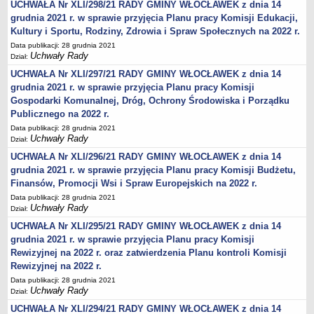
UCHWAŁA Nr XLI/298/21 RADY GMINY WŁOCŁAWEK z dnia 14
Karty Informacyjne
grudnia 2021 r. w sprawie przyjęcia Planu pracy Komisji Edukacji,
Obwieszczenia środowiskowe
Kultury i Sportu, Rodziny, Zdrowia i Spraw Społecznych na 2022 r.
Obwieszczenia środowiskowe innych organów
Data publikacji: 28 grudnia 2021
Uchwały Rady
Dział:
Ogłoszenia środowiskowe
UCHWAŁA Nr XLI/297/21 RADY GMINY WŁOCŁAWEK z dnia 14
Postanowienia środowiskowe
grudnia 2021 r. w sprawie przyjęcia Planu pracy Komisji
Postanowienia środowiskowe innych organów
Gospodarki Komunalnej, Dróg, Ochrony Środowiska i Porządku
Publicznego na 2022 r.
Archiwum 2008-2010
Data publikacji: 28 grudnia 2021
Rejestr działalności regulowanej
Uchwały Rady
Dział:
Miejscowy Plan Zagospodarowania Przestrzennego
UCHWAŁA Nr XLI/296/21 RADY GMINY WŁOCŁAWEK z dnia 14
Program Ochrony Środowiska
grudnia 2021 r. w sprawie przyjęcia Planu pracy Komisji Budżetu,
Finansów, Promocji Wsi i Spraw Europejskich na 2022 r.
Plan Gospodarki Odpadami
Data publikacji: 28 grudnia 2021
Analiza Gospodarki Odpadami
Uchwały Rady
Dział:
PORADNIK INTERESANTA
UCHWAŁA Nr XLI/295/21 RADY GMINY WŁOCŁAWEK z dnia 14
Obsługa osób doświadczonych trwałymi lub okresowymi
grudnia 2021 r. w sprawie przyjęcia Planu pracy Komisji
trudnościami w komunikowaniu się (słabosłyszących i
Rewizyjnej na 2022 r. oraz zatwierdzenia Planu kontroli Komisji
głuchoniemych)
Rewizyjnej na 2022 r.
Jak załatwić sprawę
Data publikacji: 28 grudnia 2021
Uchwały Rady
Dział:
Informacje nieudostępnione
UCHWAŁA Nr XLI/294/21 RADY GMINY WŁOCŁAWEK z dnia 14