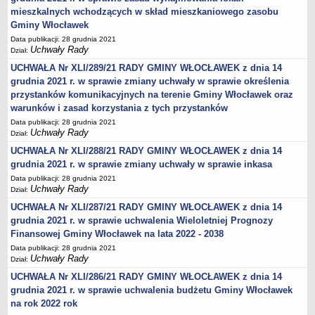
mieszkalnych wchodzących w skład mieszkaniowego zasobu
Obwieszczenia Wójta Gminy
Gminy Włocławek
Obwieszczenia Wojewody
Data publikacji: 28 grudnia 2021
Uchwały Rady
Obwieszczenia innych organów
Dział:
UCHWAŁA Nr XLI/289/21 RADY GMINY WŁOCŁAWEK z dnia 14
Obwieszczenia o sprzedaży
grudnia 2021 r. w sprawie zmiany uchwały w sprawie określenia
Informacje i Ogłoszenia
przystanków komunikacyjnych na terenie Gminy Włocławek oraz
Ogłoszenia dot. nieruchomości
warunków i zasad korzystania z tych przystanków
Data publikacji: 28 grudnia 2021
Sprawozdania Wójta Gminy
Uchwały Rady
Dział:
Zawiadomienia
UCHWAŁA Nr XLI/288/21 RADY GMINY WŁOCŁAWEK z dnia 14
Nabór pracowników
grudnia 2021 r. w sprawie zmiany uchwały w sprawie inkasa
Konkursy - gminne jednostki organizacyjne
Data publikacji: 28 grudnia 2021
Uchwały Rady
Dział:
Rejestry
UCHWAŁA Nr XLI/287/21 RADY GMINY WŁOCŁAWEK z dnia 14
Petycje kierowane do Rady Gminy
grudnia 2021 r. w sprawie uchwalenia Wieloletniej Prognozy
Petycje kierowane do Wójta Gminy
Finansowej Gminy Włocławek na lata 2022 - 2038
Data publikacji: 28 grudnia 2021
Raporty o stanie Gminy
Uchwały Rady
Dział:
Petycje
UCHWAŁA Nr XLI/286/21 RADY GMINY WŁOCŁAWEK z dnia 14
Spis Rolny 2020
grudnia 2021 r. w sprawie uchwalenia budżetu Gminy Włocławek
na rok 2022 rok
Dostępność cyfrowa strony podmiotowej BIP