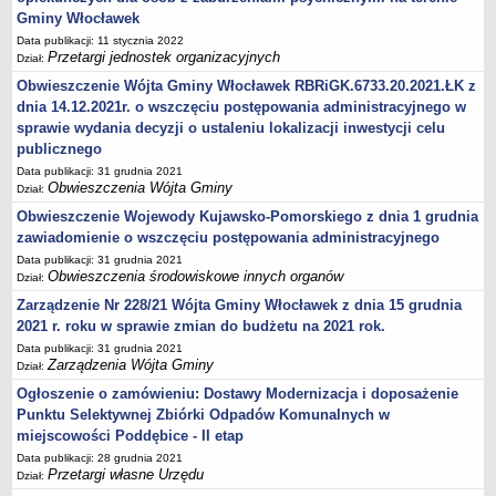
Zarządzenia Kierownika Urzędu
Gminy Włocławek
Baza Aktów Własnych
Data publikacji: 11 stycznia 2022
Przetargi jednostek organizacyjnych
Dział:
Regulamin Pracy Urzędu
Obwieszczenie Wójta Gminy Włocławek RBRiGK.6733.20.2021.ŁK z
Regulamin Organizacyjny
dnia 14.12.2021r. o wszczęciu postępowania administracyjnego w
Oświadczenia majątkowe
sprawie wydania decyzji o ustaleniu lokalizacji inwestycji celu
e-Urząd
publicznego
Data publikacji: 31 grudnia 2021
PRZETARGI
Obwieszczenia Wójta Gminy
Dział:
Przetargi własne Urzędu
Obwieszczenie Wojewody Kujawsko-Pomorskiego z dnia 1 grudnia
Przetargi jednostek organizacyjnych
zawiadomienie o wszczęciu postępowania administracyjnego
Archiwum 2008-2010
Data publikacji: 31 grudnia 2021
Obwieszczenia środowiskowe innych organów
Dział:
Zamówienia publiczne do kwoty 30 tyś. euro
Zarządzenie Nr 228/21 Wójta Gminy Włocławek z dnia 15 grudnia
Plan postępowań o udzielenie zamówień w 2022 r.
2021 r. roku w sprawie zmian do budżetu na 2021 rok.
Plan postępowań o udzielenie zamówień w 2021 r.
Data publikacji: 31 grudnia 2021
Zarządzenia Wójta Gminy
Dział:
Plan postępowań o udzielenie zamówień w 2020 r.
Ogłoszenie o zamówieniu: Dostawy Modernizacja i doposażenie
Plan postępowań o udzielenie zamówień w 2019 r.
Punktu Selektywnej Zbiórki Odpadów Komunalnych w
Plan postępowań o udzielenie zamówień w 2018 r.
miejscowości Poddębice - II etap
Plan postępowań o udzielenie zamówień w 2017 r.
Data publikacji: 28 grudnia 2021
Przetargi własne Urzędu
Dział:
OCHRONA ŚRODOWISKA