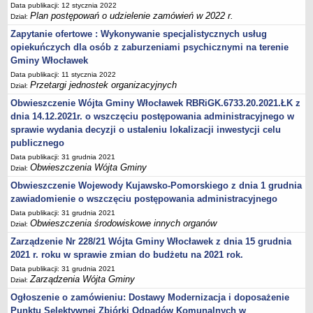
Zarządzenia Kierownika Urzędu
Data publikacji: 12 stycznia 2022
Plan postępowań o udzielenie zamówień w 2022 r.
Dział:
Baza Aktów Własnych
Zapytanie ofertowe : Wykonywanie specjalistycznych usług
Regulamin Pracy Urzędu
opiekuńczych dla osób z zaburzeniami psychicznymi na terenie
Regulamin Organizacyjny
Gminy Włocławek
Oświadczenia majątkowe
Data publikacji: 11 stycznia 2022
Przetargi jednostek organizacyjnych
Dział:
e-Urząd
Obwieszczenie Wójta Gminy Włocławek RBRiGK.6733.20.2021.ŁK z
PRZETARGI
dnia 14.12.2021r. o wszczęciu postępowania administracyjnego w
Przetargi własne Urzędu
sprawie wydania decyzji o ustaleniu lokalizacji inwestycji celu
Przetargi jednostek organizacyjnych
publicznego
Data publikacji: 31 grudnia 2021
Archiwum 2008-2010
Obwieszczenia Wójta Gminy
Dział:
Zamówienia publiczne do kwoty 30 tyś. euro
Obwieszczenie Wojewody Kujawsko-Pomorskiego z dnia 1 grudnia
Plan postępowań o udzielenie zamówień w 2022 r.
zawiadomienie o wszczęciu postępowania administracyjnego
Data publikacji: 31 grudnia 2021
Plan postępowań o udzielenie zamówień w 2021 r.
Obwieszczenia środowiskowe innych organów
Dział:
Plan postępowań o udzielenie zamówień w 2020 r.
Zarządzenie Nr 228/21 Wójta Gminy Włocławek z dnia 15 grudnia
Plan postępowań o udzielenie zamówień w 2019 r.
2021 r. roku w sprawie zmian do budżetu na 2021 rok.
Plan postępowań o udzielenie zamówień w 2018 r.
Data publikacji: 31 grudnia 2021
Zarządzenia Wójta Gminy
Dział:
Plan postępowań o udzielenie zamówień w 2017 r.
Ogłoszenie o zamówieniu: Dostawy Modernizacja i doposażenie
OCHRONA ŚRODOWISKA
Punktu Selektywnej Zbiórki Odpadów Komunalnych w