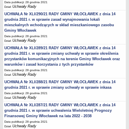
Data publikacji: 28 grudnia 2021
Obwieszczenia Wójta Gminy
Uchwały Rady
Dział:
Obwieszczenia Wojewody
UCHWAŁA Nr XLI/290/21 RADY GMINY WŁOCŁAWEK z dnia 14
grudnia 2021 r. w sprawie zasad wynajmowania lokali
Obwieszczenia innych organów
mieszkalnych wchodzących w skład mieszkaniowego zasobu
Obwieszczenia o sprzedaży
Gminy Włocławek
Informacje i Ogłoszenia
Data publikacji: 28 grudnia 2021
Uchwały Rady
Dział:
Ogłoszenia dot. nieruchomości
UCHWAŁA Nr XLI/289/21 RADY GMINY WŁOCŁAWEK z dnia 14
Sprawozdania Wójta Gminy
grudnia 2021 r. w sprawie zmiany uchwały w sprawie określenia
Zawiadomienia
przystanków komunikacyjnych na terenie Gminy Włocławek oraz
warunków i zasad korzystania z tych przystanków
Nabór pracowników
Data publikacji: 28 grudnia 2021
Konkursy - gminne jednostki organizacyjne
Uchwały Rady
Dział:
Rejestry
UCHWAŁA Nr XLI/288/21 RADY GMINY WŁOCŁAWEK z dnia 14
grudnia 2021 r. w sprawie zmiany uchwały w sprawie inkasa
Petycje kierowane do Rady Gminy
Data publikacji: 28 grudnia 2021
Petycje kierowane do Wójta Gminy
Uchwały Rady
Dział:
Raporty o stanie Gminy
UCHWAŁA Nr XLI/287/21 RADY GMINY WŁOCŁAWEK z dnia 14
grudnia 2021 r. w sprawie uchwalenia Wieloletniej Prognozy
Petycje
Finansowej Gminy Włocławek na lata 2022 - 2038
Spis Rolny 2020
Data publikacji: 28 grudnia 2021
Dostępność cyfrowa strony podmiotowej BIP
Uchwały Rady
Dział: