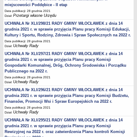
Karty Informacyjne
miejscowości Poddębice - II etap
Obwieszczenia środowiskowe
Data publikacji: 28 grudnia 2021
Przetargi własne Urzędu
Dział:
Obwieszczenia środowiskowe innych organów
UCHWAŁA Nr XLI/298/21 RADY GMINY WŁOCŁAWEK z dnia 14
Ogłoszenia środowiskowe
grudnia 2021 r. w sprawie przyjęcia Planu pracy Komisji Edukacji,
Postanowienia środowiskowe
Kultury i Sportu, Rodziny, Zdrowia i Spraw Społecznych na 2022 r.
Data publikacji: 28 grudnia 2021
Postanowienia środowiskowe innych organów
Uchwały Rady
Dział:
Archiwum 2008-2010
UCHWAŁA Nr XLI/297/21 RADY GMINY WŁOCŁAWEK z dnia 14
Rejestr działalności regulowanej
grudnia 2021 r. w sprawie przyjęcia Planu pracy Komisji
Gospodarki Komunalnej, Dróg, Ochrony Środowiska i Porządku
Miejscowy Plan Zagospodarowania Przestrzennego
Publicznego na 2022 r.
Program Ochrony Środowiska
Data publikacji: 28 grudnia 2021
Plan Gospodarki Odpadami
Uchwały Rady
Dział:
Analiza Gospodarki Odpadami
UCHWAŁA Nr XLI/296/21 RADY GMINY WŁOCŁAWEK z dnia 14
grudnia 2021 r. w sprawie przyjęcia Planu pracy Komisji Budżetu,
PORADNIK INTERESANTA
Finansów, Promocji Wsi i Spraw Europejskich na 2022 r.
Obsługa osób doświadczonych trwałymi lub okresowymi
Data publikacji: 28 grudnia 2021
trudnościami w komunikowaniu się (słabosłyszących i
Uchwały Rady
Dział:
głuchoniemych)
UCHWAŁA Nr XLI/295/21 RADY GMINY WŁOCŁAWEK z dnia 14
Jak załatwić sprawę
grudnia 2021 r. w sprawie przyjęcia Planu pracy Komisji
Informacje nieudostępnione
Rewizyjnej na 2022 r. oraz zatwierdzenia Planu kontroli Komisji