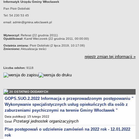
Informatyk Urzędu Gminy Włocławek
Przewodniczący Rady
Pan Piotr Dobiński
Skład Rady
Tel: 54 230 53 45
Komisje Rady Gminy
email: admin@gmina.wloclawek.pl
Uchwały Rady
metryczka
Wytworzył:
Referat (22 grudnia 2011)
Protokoły z sesji
Opublikował:
Kamil Wieczorek (22 grudnia 2011, 00:00:00)
Oświadczenia majątkowe
Ostatnia zmiana:
Piotr Dobiński (2 lipca 2019, 10:17:06)
Zmieniono:
Aktualizacja treści
Imienne wykazy głosowań
rejestr zmian tej informacji »
Nagrania - Obrady Rady Gminy Włocławek
Liczba odsłon:
9118
Interpelacje
Odpowiedzi na interpelacje
Zapytania
20 OSTATNIO DODANYCH
Odpowiedzi na zapytania
GOPS.SUO.2.2022 Informacja o przeprowadzonym postępowaniu "
URZĄD GMINY
Wykonywanie specjalistycznych usług opiekuńczych dla osób z
Wójt Gminy
zaburzeniami psychicznymi na terenie Gminy Włocławek "
Skarbnik Gminy
Data publikacji: 15 lutego 2022
Przetargi jednostek organizacyjnych
Dział:
Sekretarz Gminy
Plan postępowań o udzielenie zamówień na 2022 rok - 12.01.2022
Zarządzenia Wójta Gminy
rok