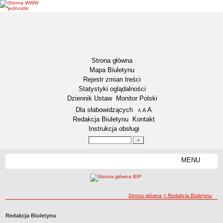
Strona główna
Mapa Biuletynu
Rejestr zmian treści
Statystyki oglądalności
Dziennik Ustaw
Monitor Polski
Menu dodatkowe
Dla słabowidzących
A
powiększ czcionkę
A
standardowy rozmiar czcionki
A
pomniejsz czcionkę
Redakcja Biuletynu
Kontakt
Instrukcja obsługi
Wyszukiwarka artykułów
Szukaj
MENU
Menu
GMINA WŁOCŁAWEK
Informacje ogólne
ścieżka nawigacji
Strona główna
> Redakcja Biuletynu
Symbole Gminy Włocławek
Statut Gminy
Redakcja Biuletynu
RADA GMINY