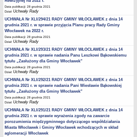
Rewizyjnej na 2022 r.
Wniosek o udostępnienie informacji publicznej
Data publikacji: 28 grudnia 2021
PRAWO LOKALNE
Uchwały Rady
Dział:
Strategia rozwoju
UCHWAŁA Nr XLI/294/21 RADY GMINY WŁOCŁAWEK z dnia 14
Zagospodarowanie przestrzenne
grudnia 2021 r. w sprawie przyjęcia Planu pracy Rady Gminy
Włocławek na 2022 r.
Program opieki nad zabytkami
Data publikacji: 28 grudnia 2021
Według roczników
Uchwały Rady
Dział:
DZIAŁ WYBORCZY
UCHWAŁA Nr XLI/293/21 RADY GMINY WŁOCŁAWEK z dnia 14
Wybory Prezydenckie 28 czerwca 2020
grudnia 2021 r. w sprawie nadania Panu Leszkowi Bąkowskiemu
Wybory Prezydenckie 2020
tytułu „Zasłużony dla Gminy Włocławek”
Data publikacji: 28 grudnia 2021
Wybory do Sejmu i do Senatu 2019
Uchwały Rady
Dział:
Wybory posłów do Parlamentu Europejskiego 2019
UCHWAŁA Nr XLI/292/21 RADY GMINY WŁOCŁAWEK z dnia 14
Wybory Samorządowe 2018 r.
grudnia 2021 r. w sprawie nadania Pani Wiesławie Bąkowskiej
tytułu „Zasłużony dla Gminy Włocławek”
Wybory ławników na kadencję 2020 – 2023
Data publikacji: 28 grudnia 2021
DZIAŁ OGŁOSZEŃ
Uchwały Rady
Dział:
Roczny Program Współpracy Gminy Włocławek z organizacjami
UCHWAŁA Nr XLI/291/21 RADY GMINY WŁOCŁAWEK z dnia 14
pozarządowymi - Konsultacje
grudnia 2021 r. w sprawie wyrażenia zgody na zawarcie
Nowe statuty sołectw - Konsultacje
porozumienia międzygminnego dotyczącego współdziałania
Konsultacje 2020 - zmiana granic
Miasta Włocławek i Gminy Włocławek wchodzących w skład
aglomeracji Włocławek
Nieodpłatna pomoc prawna