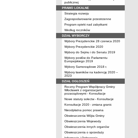
publicznej
PRAWO LOKALNE
Strategia rozwoju
Zagospodarowanie przestrzenne
Program opieki nad zabytkami
Według roczników
DZIAŁ WYBORCZY
Wybory Prezydenckie 28 czerwca 2020
Wybory Prezydenckie 2020
Wybory do Sejmu i do Senatu 2019
Wybory posłów do Parlamentu
Europejskiego 2019
Wybory Samorządowe 2018 r.
Wybory ławników na kadencję 2020 –
2023
DZIAŁ OGŁOSZEŃ
Roczny Program Współpracy Gminy
Włocławek z organizacjami
pozarządowymi - Konsultacje
Nowe statuty sołectw - Konsultacje
Konsultacje 2020 - zmiana granic
Nieodpłatna pomoc prawna
Obwieszczenia Wójta Gminy
Obwieszczenia Wojewody
Obwieszczenia innych organów
Obwieszczenia o sprzedaży
Informacje i Ogłoszenia