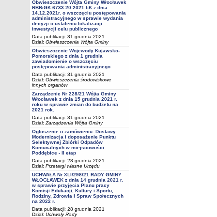
Obwieszczenie Wójta Gminy Włocławek
RBRiGK.6733.20.2021.ŁK z dnia
14.12.2021r. o wszczęciu postępowania
administracyjnego w sprawie wydania
decyzji o ustaleniu lokalizacji
inwestycji celu publicznego
Data publikacji: 31 grudnia 2021
Dział:
Obwieszczenia Wójta Gminy
Obwieszczenie Wojewody Kujawsko-
Pomorskiego z dnia 1 grudnia
zawiadomienie o wszczęciu
postępowania administracyjnego
Data publikacji: 31 grudnia 2021
Dział:
Obwieszczenia środowiskowe
innych organów
Zarządzenie Nr 228/21 Wójta Gminy
Włocławek z dnia 15 grudnia 2021 r.
roku w sprawie zmian do budżetu na
2021 rok.
Data publikacji: 31 grudnia 2021
Dział:
Zarządzenia Wójta Gminy
Ogłoszenie o zamówieniu: Dostawy
Modernizacja i doposażenie Punktu
Selektywnej Zbiórki Odpadów
Komunalnych w miejscowości
Poddębice - II etap
Data publikacji: 28 grudnia 2021
Dział:
Przetargi własne Urzędu
UCHWAŁA Nr XLI/298/21 RADY GMINY
WŁOCŁAWEK z dnia 14 grudnia 2021 r.
w sprawie przyjęcia Planu pracy
Komisji Edukacji, Kultury i Sportu,
Rodziny, Zdrowia i Spraw Społecznych
na 2022 r.
Data publikacji: 28 grudnia 2021
Dział:
Uchwały Rady