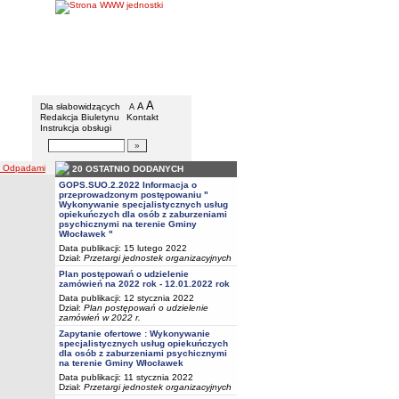
BIP - Gmina Włocławek
Menu dodatkowe
A
powiększ czcionkę
A
standardowy rozmiar czcionki
Dla słabowidzących
A
pomniejsz czcionkę
Redakcja Biuletynu
Kontakt
Instrukcja obsługi
Wyszukiwarka artykułów
Szukaj
i Odpadami
20 OSTATNIO DODANYCH
GOPS.SUO.2.2022 Informacja o
przeprowadzonym postępowaniu "
Wykonywanie specjalistycznych usług
opiekuńczych dla osób z zaburzeniami
psychicznymi na terenie Gminy
Włocławek "
Data publikacji: 15 lutego 2022
Dział:
Przetargi jednostek organizacyjnych
Plan postępowań o udzielenie
zamówień na 2022 rok - 12.01.2022 rok
Data publikacji: 12 stycznia 2022
Dział:
Plan postępowań o udzielenie
zamówień w 2022 r.
Zapytanie ofertowe : Wykonywanie
specjalistycznych usług opiekuńczych
dla osób z zaburzeniami psychicznymi
na terenie Gminy Włocławek
Data publikacji: 11 stycznia 2022
Dział:
Przetargi jednostek organizacyjnych