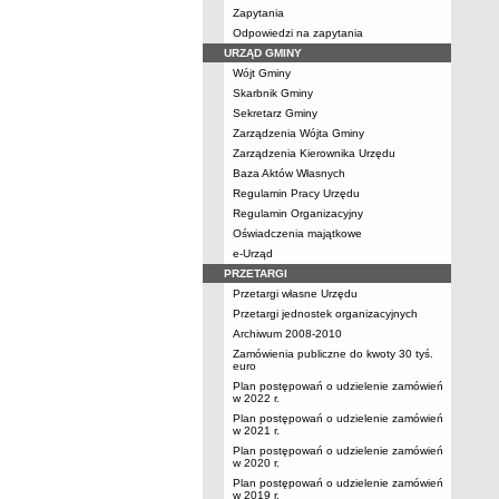
Zapytania
Odpowiedzi na zapytania
URZĄD GMINY
Wójt Gminy
Skarbnik Gminy
Sekretarz Gminy
Zarządzenia Wójta Gminy
Zarządzenia Kierownika Urzędu
Baza Aktów Własnych
Regulamin Pracy Urzędu
Regulamin Organizacyjny
Oświadczenia majątkowe
e-Urząd
PRZETARGI
Przetargi własne Urzędu
Przetargi jednostek organizacyjnych
Archiwum 2008-2010
Zamówienia publiczne do kwoty 30 tyś.
euro
Plan postępowań o udzielenie zamówień
w 2022 r.
Plan postępowań o udzielenie zamówień
w 2021 r.
Plan postępowań o udzielenie zamówień
w 2020 r.
Plan postępowań o udzielenie zamówień
w 2019 r.