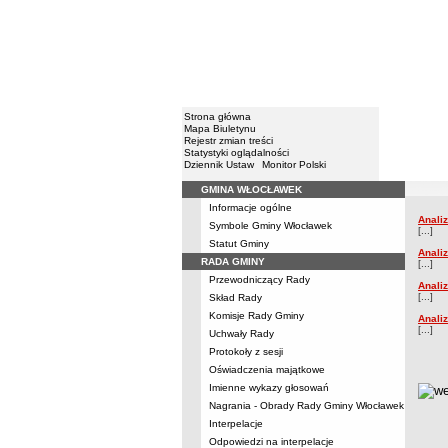
Strona główna
Mapa Biuletynu
Rejestr zmian treści
Statystyki oglądalności
Dziennik Ustaw
Monitor Polski
GMINA WŁOCŁAWEK
Menu
Informacje ogólne
Analiza
Anali
Anali
Symbole Gminy Włocławek
[...]
Statut Gminy
Anali
RADA GMINY
[...]
Przewodniczący Rady
Anali
[...]
Skład Rady
Komisje Rady Gminy
Anali
[...]
Uchwały Rady
Protokoły z sesji
Oświadczenia majątkowe
Imienne wykazy głosowań
metry
Nagrania - Obrady Rady Gminy Włocławek
Interpelacje
Odpowiedzi na interpelacje