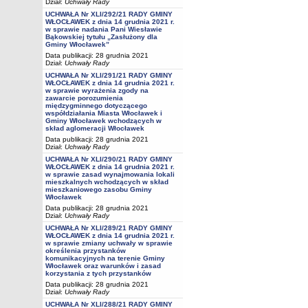
Dział:
Uchwały Rady
UCHWAŁA Nr XLI/292/21 RADY GMINY
WŁOCŁAWEK z dnia 14 grudnia 2021 r.
w sprawie nadania Pani Wiesławie
Bąkowskiej tytułu „Zasłużony dla
Gminy Włocławek”
Data publikacji: 28 grudnia 2021
Dział:
Uchwały Rady
UCHWAŁA Nr XLI/291/21 RADY GMINY
WŁOCŁAWEK z dnia 14 grudnia 2021 r.
w sprawie wyrażenia zgody na
zawarcie porozumienia
międzygminnego dotyczącego
współdziałania Miasta Włocławek i
Gminy Włocławek wchodzących w
skład aglomeracji Włocławek
Data publikacji: 28 grudnia 2021
Dział:
Uchwały Rady
UCHWAŁA Nr XLI/290/21 RADY GMINY
WŁOCŁAWEK z dnia 14 grudnia 2021 r.
w sprawie zasad wynajmowania lokali
mieszkalnych wchodzących w skład
mieszkaniowego zasobu Gminy
Włocławek
Data publikacji: 28 grudnia 2021
Dział:
Uchwały Rady
UCHWAŁA Nr XLI/289/21 RADY GMINY
WŁOCŁAWEK z dnia 14 grudnia 2021 r.
w sprawie zmiany uchwały w sprawie
określenia przystanków
komunikacyjnych na terenie Gminy
Włocławek oraz warunków i zasad
korzystania z tych przystanków
Data publikacji: 28 grudnia 2021
Dział:
Uchwały Rady
UCHWAŁA Nr XLI/288/21 RADY GMINY