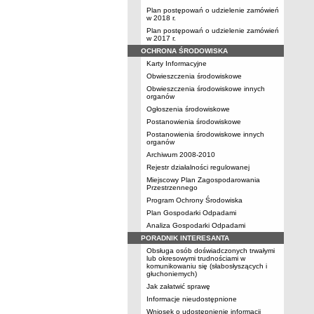
Plan postępowań o udzielenie zamówień
w 2018 r.
Plan postępowań o udzielenie zamówień
w 2017 r.
OCHRONA ŚRODOWISKA
Karty Informacyjne
Obwieszczenia środowiskowe
Obwieszczenia środowiskowe innych
organów
Ogłoszenia środowiskowe
Postanowienia środowiskowe
Postanowienia środowiskowe innych
organów
Archiwum 2008-2010
Rejestr działalności regulowanej
Miejscowy Plan Zagospodarowania
Przestrzennego
Program Ochrony Środowiska
Plan Gospodarki Odpadami
Analiza Gospodarki Odpadami
PORADNIK INTERESANTA
Obsługa osób doświadczonych trwałymi
lub okresowymi trudnościami w
komunikowaniu się (słabosłyszących i
głuchoniemych)
Jak załatwić sprawę
Informacje nieudostępnione
Wniosek o udostępnienie informacji