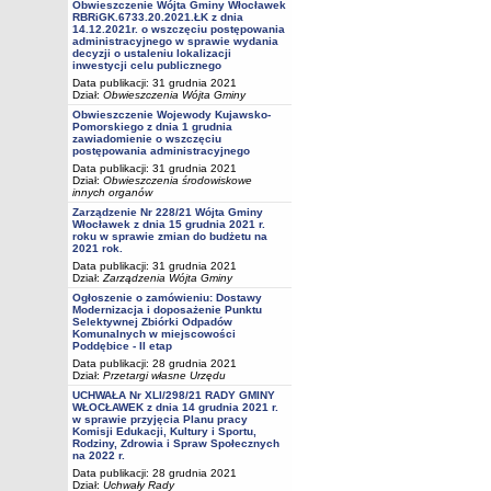
Obwieszczenie Wójta Gminy Włocławek
RBRiGK.6733.20.2021.ŁK z dnia
14.12.2021r. o wszczęciu postępowania
administracyjnego w sprawie wydania
decyzji o ustaleniu lokalizacji
inwestycji celu publicznego
Data publikacji: 31 grudnia 2021
Dział:
Obwieszczenia Wójta Gminy
Obwieszczenie Wojewody Kujawsko-
Pomorskiego z dnia 1 grudnia
zawiadomienie o wszczęciu
postępowania administracyjnego
Data publikacji: 31 grudnia 2021
Dział:
Obwieszczenia środowiskowe
innych organów
Zarządzenie Nr 228/21 Wójta Gminy
Włocławek z dnia 15 grudnia 2021 r.
roku w sprawie zmian do budżetu na
2021 rok.
Data publikacji: 31 grudnia 2021
Dział:
Zarządzenia Wójta Gminy
Ogłoszenie o zamówieniu: Dostawy
Modernizacja i doposażenie Punktu
Selektywnej Zbiórki Odpadów
Komunalnych w miejscowości
Poddębice - II etap
Data publikacji: 28 grudnia 2021
Dział:
Przetargi własne Urzędu
UCHWAŁA Nr XLI/298/21 RADY GMINY
WŁOCŁAWEK z dnia 14 grudnia 2021 r.
w sprawie przyjęcia Planu pracy
Komisji Edukacji, Kultury i Sportu,
Rodziny, Zdrowia i Spraw Społecznych
na 2022 r.
Data publikacji: 28 grudnia 2021
Dział:
Uchwały Rady