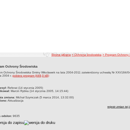
ścieżka nawigacji
Strona główna
> Ochrona środowiska
> Program Ochrony 
ram Ochrony Środowiska
am Ochrony Środowiska Gminy Włocławek na lata 2004-2011 zatwierdzony uchwałą Nr XXI/184/04
a 2004 r.
pobierz program (449,0 kB)
czka
rzył:
Referat (14 stycznia 2005)
ikował:
Marcin Rybka (14 stycznia 2005, 14:15:44)
nia zmiana:
Michał Szymczak (5 marca 2014, 13:32:00)
iono:
Aktualizacja
rejestr zmian tej 
a odsłon:
9635