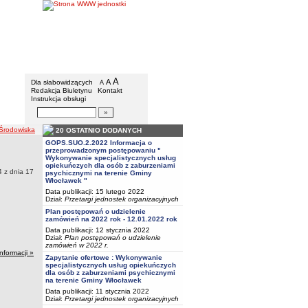
BIP - Gmina Włocławek
Menu dodatkowe
A
powiększ czcionkę
A
standardowy rozmiar czcionki
Dla słabowidzących
A
pomniejsz czcionkę
Redakcja Biuletynu
Kontakt
Instrukcja obsługi
Wyszukiwarka artykułów
Szukaj
Środowiska
20 OSTATNIO DODANYCH
GOPS.SUO.2.2022 Informacja o
przeprowadzonym postępowaniu "
Wykonywanie specjalistycznych usług
opiekuńczych dla osób z zaburzeniami
 z dnia 17
psychicznymi na terenie Gminy
Włocławek "
Data publikacji: 15 lutego 2022
Dział:
Przetargi jednostek organizacyjnych
Plan postępowań o udzielenie
zamówień na 2022 rok - 12.01.2022 rok
Data publikacji: 12 stycznia 2022
Dział:
Plan postępowań o udzielenie
zamówień w 2022 r.
informacji »
Zapytanie ofertowe : Wykonywanie
specjalistycznych usług opiekuńczych
dla osób z zaburzeniami psychicznymi
na terenie Gminy Włocławek
Data publikacji: 11 stycznia 2022
Dział:
Przetargi jednostek organizacyjnych