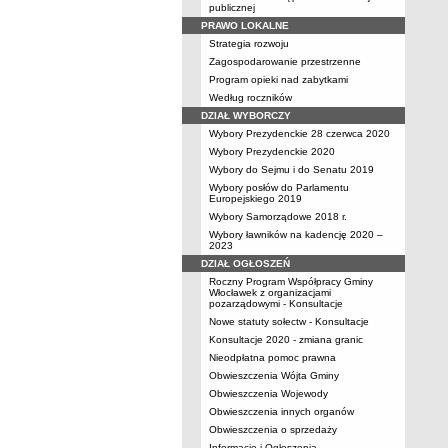
publicznej
PRAWO LOKALNE
Strategia rozwoju
Zagospodarowanie przestrzenne
Program opieki nad zabytkami
Według roczników
DZIAŁ WYBORCZY
Wybory Prezydenckie 28 czerwca 2020
Wybory Prezydenckie 2020
Wybory do Sejmu i do Senatu 2019
Wybory posłów do Parlamentu
Europejskiego 2019
Wybory Samorządowe 2018 r.
Wybory ławników na kadencję 2020 –
2023
DZIAŁ OGŁOSZEŃ
Roczny Program Współpracy Gminy
Włocławek z organizacjami
pozarządowymi - Konsultacje
Nowe statuty sołectw - Konsultacje
Konsultacje 2020 - zmiana granic
Nieodpłatna pomoc prawna
Obwieszczenia Wójta Gminy
Obwieszczenia Wojewody
Obwieszczenia innych organów
Obwieszczenia o sprzedaży
Informacje i Ogłoszenia