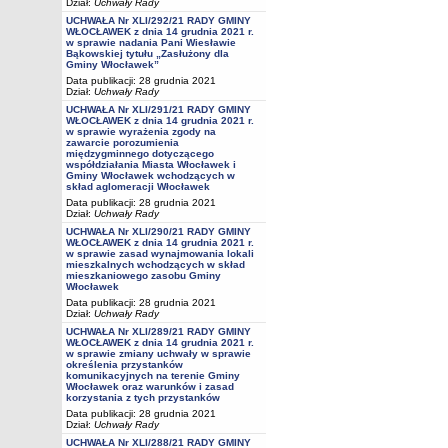
Dział:
Uchwały Rady
UCHWAŁA Nr XLI/292/21 RADY GMINY
WŁOCŁAWEK z dnia 14 grudnia 2021 r.
w sprawie nadania Pani Wiesławie
Bąkowskiej tytułu „Zasłużony dla
Gminy Włocławek”
Data publikacji: 28 grudnia 2021
Dział:
Uchwały Rady
UCHWAŁA Nr XLI/291/21 RADY GMINY
WŁOCŁAWEK z dnia 14 grudnia 2021 r.
w sprawie wyrażenia zgody na
zawarcie porozumienia
międzygminnego dotyczącego
współdziałania Miasta Włocławek i
Gminy Włocławek wchodzących w
skład aglomeracji Włocławek
Data publikacji: 28 grudnia 2021
Dział:
Uchwały Rady
UCHWAŁA Nr XLI/290/21 RADY GMINY
WŁOCŁAWEK z dnia 14 grudnia 2021 r.
w sprawie zasad wynajmowania lokali
mieszkalnych wchodzących w skład
mieszkaniowego zasobu Gminy
Włocławek
Data publikacji: 28 grudnia 2021
Dział:
Uchwały Rady
UCHWAŁA Nr XLI/289/21 RADY GMINY
WŁOCŁAWEK z dnia 14 grudnia 2021 r.
w sprawie zmiany uchwały w sprawie
określenia przystanków
komunikacyjnych na terenie Gminy
Włocławek oraz warunków i zasad
korzystania z tych przystanków
Data publikacji: 28 grudnia 2021
Dział:
Uchwały Rady
UCHWAŁA Nr XLI/288/21 RADY GMINY