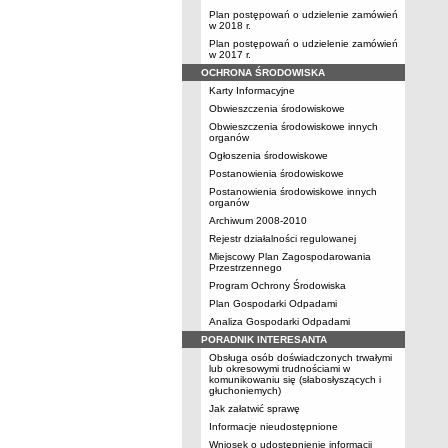
Plan postępowań o udzielenie zamówień
w 2018 r.
Plan postępowań o udzielenie zamówień
w 2017 r.
OCHRONA ŚRODOWISKA
Karty Informacyjne
Obwieszczenia środowiskowe
Obwieszczenia środowiskowe innych
organów
Ogłoszenia środowiskowe
Postanowienia środowiskowe
Postanowienia środowiskowe innych
organów
Archiwum 2008-2010
Rejestr działalności regulowanej
Miejscowy Plan Zagospodarowania
Przestrzennego
Program Ochrony Środowiska
Plan Gospodarki Odpadami
Analiza Gospodarki Odpadami
PORADNIK INTERESANTA
Obsługa osób doświadczonych trwałymi
lub okresowymi trudnościami w
komunikowaniu się (słabosłyszących i
głuchoniemych)
Jak załatwić sprawę
Informacje nieudostępnione
Wniosek o udostępnienie informacji