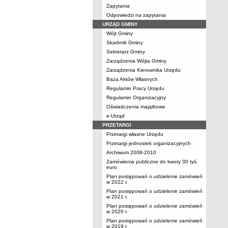
Zapytania
Odpowiedzi na zapytania
URZĄD GMINY
Wójt Gminy
Skarbnik Gminy
Sekretarz Gminy
Zarządzenia Wójta Gminy
Zarządzenia Kierownika Urzędu
Baza Aktów Własnych
Regulamin Pracy Urzędu
Regulamin Organizacyjny
Oświadczenia majątkowe
e-Urząd
PRZETARGI
Przetargi własne Urzędu
Przetargi jednostek organizacyjnych
Archiwum 2008-2010
Zamówienia publiczne do kwoty 30 tyś.
euro
Plan postępowań o udzielenie zamówień
w 2022 r.
Plan postępowań o udzielenie zamówień
w 2021 r.
Plan postępowań o udzielenie zamówień
w 2020 r.
Plan postępowań o udzielenie zamówień
w 2019 r.