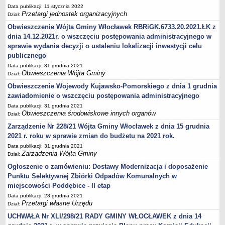
Zarządzenia Kierownika Urzędu
Data publikacji: 11 stycznia 2022
Przetargi jednostek organizacyjnych
Baza Aktów Własnych
Dział:
Obwieszczenie Wójta Gminy Włocławek RBRiGK.6733.20.2021.ŁK z
Regulamin Pracy Urzędu
dnia 14.12.2021r. o wszczęciu postępowania administracyjnego w
Regulamin Organizacyjny
sprawie wydania decyzji o ustaleniu lokalizacji inwestycji celu
Oświadczenia majątkowe
publicznego
Data publikacji: 31 grudnia 2021
e-Urząd
Obwieszczenia Wójta Gminy
Dział:
PRZETARGI
Obwieszczenie Wojewody Kujawsko-Pomorskiego z dnia 1 grudnia
Przetargi własne Urzędu
zawiadomienie o wszczęciu postępowania administracyjnego
Przetargi jednostek organizacyjnych
Data publikacji: 31 grudnia 2021
Obwieszczenia środowiskowe innych organów
Dział:
Archiwum 2008-2010
Zarządzenie Nr 228/21 Wójta Gminy Włocławek z dnia 15 grudnia
Zamówienia publiczne do kwoty 30 tyś. euro
2021 r. roku w sprawie zmian do budżetu na 2021 rok.
Plan postępowań o udzielenie zamówień w 2022 r.
Data publikacji: 31 grudnia 2021
Zarządzenia Wójta Gminy
Plan postępowań o udzielenie zamówień w 2021 r.
Dział:
Ogłoszenie o zamówieniu: Dostawy Modernizacja i doposażenie
Plan postępowań o udzielenie zamówień w 2020 r.
Punktu Selektywnej Zbiórki Odpadów Komunalnych w
Plan postępowań o udzielenie zamówień w 2019 r.
miejscowości Poddębice - II etap
Plan postępowań o udzielenie zamówień w 2018 r.
Data publikacji: 28 grudnia 2021
Przetargi własne Urzędu
Dział:
Plan postępowań o udzielenie zamówień w 2017 r.
UCHWAŁA Nr XLI/298/21 RADY GMINY WŁOCŁAWEK z dnia 14
OCHRONA ŚRODOWISKA