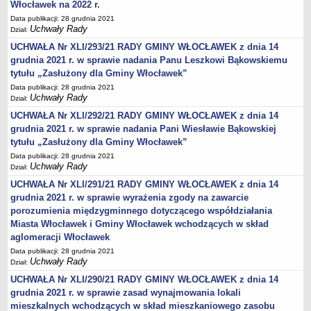
Wniosek o udostępnienie informacji publicznej
Włocławek na 2022 r.
Data publikacji: 28 grudnia 2021
PRAWO LOKALNE
Uchwały Rady
Dział:
Strategia rozwoju
UCHWAŁA Nr XLI/293/21 RADY GMINY WŁOCŁAWEK z dnia 14
Zagospodarowanie przestrzenne
grudnia 2021 r. w sprawie nadania Panu Leszkowi Bąkowskiemu
Program opieki nad zabytkami
tytułu „Zasłużony dla Gminy Włocławek”
Według roczników
Data publikacji: 28 grudnia 2021
Uchwały Rady
Dział:
DZIAŁ WYBORCZY
UCHWAŁA Nr XLI/292/21 RADY GMINY WŁOCŁAWEK z dnia 14
Wybory Prezydenckie 28 czerwca 2020
grudnia 2021 r. w sprawie nadania Pani Wiesławie Bąkowskiej
Wybory Prezydenckie 2020
tytułu „Zasłużony dla Gminy Włocławek”
Wybory do Sejmu i do Senatu 2019
Data publikacji: 28 grudnia 2021
Uchwały Rady
Dział:
Wybory posłów do Parlamentu Europejskiego 2019
UCHWAŁA Nr XLI/291/21 RADY GMINY WŁOCŁAWEK z dnia 14
Wybory Samorządowe 2018 r.
grudnia 2021 r. w sprawie wyrażenia zgody na zawarcie
Wybory ławników na kadencję 2020 – 2023
porozumienia międzygminnego dotyczącego współdziałania
Miasta Włocławek i Gminy Włocławek wchodzących w skład
DZIAŁ OGŁOSZEŃ
aglomeracji Włocławek
Roczny Program Współpracy Gminy Włocławek z organizacjami
Data publikacji: 28 grudnia 2021
pozarządowymi - Konsultacje
Uchwały Rady
Dział:
Nowe statuty sołectw - Konsultacje
UCHWAŁA Nr XLI/290/21 RADY GMINY WŁOCŁAWEK z dnia 14
Konsultacje 2020 - zmiana granic
grudnia 2021 r. w sprawie zasad wynajmowania lokali
mieszkalnych wchodzących w skład mieszkaniowego zasobu
Nieodpłatna pomoc prawna