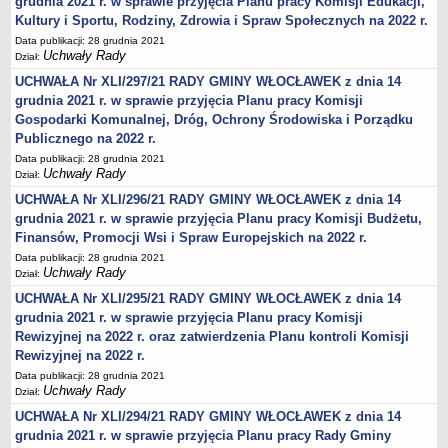
grudnia 2021 r. w sprawie przyjęcia Planu pracy Komisji Edukacji,
Karty Informacyjne
Kultury i Sportu, Rodziny, Zdrowia i Spraw Społecznych na 2022 r.
Obwieszczenia środowiskowe
Data publikacji: 28 grudnia 2021
Uchwały Rady
Dział:
Obwieszczenia środowiskowe innych organów
UCHWAŁA Nr XLI/297/21 RADY GMINY WŁOCŁAWEK z dnia 14
Ogłoszenia środowiskowe
grudnia 2021 r. w sprawie przyjęcia Planu pracy Komisji
Postanowienia środowiskowe
Gospodarki Komunalnej, Dróg, Ochrony Środowiska i Porządku
Postanowienia środowiskowe innych organów
Publicznego na 2022 r.
Data publikacji: 28 grudnia 2021
Archiwum 2008-2010
Uchwały Rady
Dział:
Rejestr działalności regulowanej
UCHWAŁA Nr XLI/296/21 RADY GMINY WŁOCŁAWEK z dnia 14
Miejscowy Plan Zagospodarowania Przestrzennego
grudnia 2021 r. w sprawie przyjęcia Planu pracy Komisji Budżetu,
Finansów, Promocji Wsi i Spraw Europejskich na 2022 r.
Program Ochrony Środowiska
Data publikacji: 28 grudnia 2021
Plan Gospodarki Odpadami
Uchwały Rady
Dział:
Analiza Gospodarki Odpadami
UCHWAŁA Nr XLI/295/21 RADY GMINY WŁOCŁAWEK z dnia 14
PORADNIK INTERESANTA
grudnia 2021 r. w sprawie przyjęcia Planu pracy Komisji
Rewizyjnej na 2022 r. oraz zatwierdzenia Planu kontroli Komisji
Obsługa osób doświadczonych trwałymi lub okresowymi
Rewizyjnej na 2022 r.
trudnościami w komunikowaniu się (słabosłyszących i
głuchoniemych)
Data publikacji: 28 grudnia 2021
Uchwały Rady
Dział:
Jak załatwić sprawę
UCHWAŁA Nr XLI/294/21 RADY GMINY WŁOCŁAWEK z dnia 14
Informacje nieudostępnione
grudnia 2021 r. w sprawie przyjęcia Planu pracy Rady Gminy