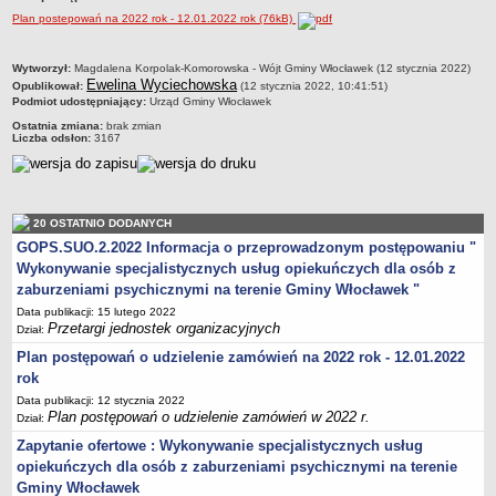
Przewodniczący Rady
Plan postepowań na 2022 rok - 12.01.2022 rok (76kB)
Skład Rady
metryczka
Wytworzył:
Magdalena Korpolak-Komorowska - Wójt Gminy Włocławek (12 stycznia 2022)
Komisje Rady Gminy
Ewelina Wyciechowska
Opublikował:
(12 stycznia 2022, 10:41:51)
Podmiot udostępniający:
Urząd Gminy Włocławek
Uchwały Rady
Ostatnia zmiana:
brak zmian
Protokoły z sesji
Liczba odsłon:
3167
Oświadczenia majątkowe
Imienne wykazy głosowań
Nagrania - Obrady Rady Gminy Włocławek
20 OSTATNIO DODANYCH
GOPS.SUO.2.2022 Informacja o przeprowadzonym postępowaniu "
Interpelacje
Wykonywanie specjalistycznych usług opiekuńczych dla osób z
Odpowiedzi na interpelacje
zaburzeniami psychicznymi na terenie Gminy Włocławek "
Zapytania
Data publikacji: 15 lutego 2022
Przetargi jednostek organizacyjnych
Dział:
Odpowiedzi na zapytania
Plan postępowań o udzielenie zamówień na 2022 rok - 12.01.2022
URZĄD GMINY
rok
Wójt Gminy
Data publikacji: 12 stycznia 2022
Skarbnik Gminy
Plan postępowań o udzielenie zamówień w 2022 r.
Dział:
Sekretarz Gminy
Zapytanie ofertowe : Wykonywanie specjalistycznych usług
opiekuńczych dla osób z zaburzeniami psychicznymi na terenie
Zarządzenia Wójta Gminy
Gminy Włocławek