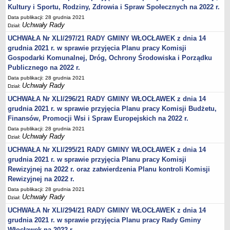
Karty Informacyjne
Kultury i Sportu, Rodziny, Zdrowia i Spraw Społecznych na 2022 r.
Obwieszczenia środowiskowe
Data publikacji: 28 grudnia 2021
Uchwały Rady
Dział:
Obwieszczenia środowiskowe innych organów
UCHWAŁA Nr XLI/297/21 RADY GMINY WŁOCŁAWEK z dnia 14
Ogłoszenia środowiskowe
grudnia 2021 r. w sprawie przyjęcia Planu pracy Komisji
Postanowienia środowiskowe
Gospodarki Komunalnej, Dróg, Ochrony Środowiska i Porządku
Publicznego na 2022 r.
Postanowienia środowiskowe innych organów
Data publikacji: 28 grudnia 2021
Archiwum 2008-2010
Uchwały Rady
Dział:
Rejestr działalności regulowanej
UCHWAŁA Nr XLI/296/21 RADY GMINY WŁOCŁAWEK z dnia 14
grudnia 2021 r. w sprawie przyjęcia Planu pracy Komisji Budżetu,
Miejscowy Plan Zagospodarowania Przestrzennego
Finansów, Promocji Wsi i Spraw Europejskich na 2022 r.
Program Ochrony Środowiska
Data publikacji: 28 grudnia 2021
Uchwały Rady
Plan Gospodarki Odpadami
Dział:
UCHWAŁA Nr XLI/295/21 RADY GMINY WŁOCŁAWEK z dnia 14
Analiza Gospodarki Odpadami
grudnia 2021 r. w sprawie przyjęcia Planu pracy Komisji
PORADNIK INTERESANTA
Rewizyjnej na 2022 r. oraz zatwierdzenia Planu kontroli Komisji
Obsługa osób doświadczonych trwałymi lub okresowymi
Rewizyjnej na 2022 r.
trudnościami w komunikowaniu się (słabosłyszących i
Data publikacji: 28 grudnia 2021
głuchoniemych)
Uchwały Rady
Dział:
Jak załatwić sprawę
UCHWAŁA Nr XLI/294/21 RADY GMINY WŁOCŁAWEK z dnia 14
Informacje nieudostępnione
grudnia 2021 r. w sprawie przyjęcia Planu pracy Rady Gminy
Włocławek na 2022 r.