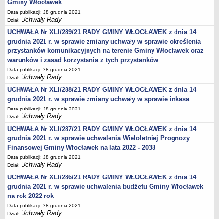
Gminy Włocławek
Obwieszczenia Wójta Gminy
Data publikacji: 28 grudnia 2021
Uchwały Rady
Dział:
Obwieszczenia Wojewody
UCHWAŁA Nr XLI/289/21 RADY GMINY WŁOCŁAWEK z dnia 14
Obwieszczenia innych organów
grudnia 2021 r. w sprawie zmiany uchwały w sprawie określenia
Obwieszczenia o sprzedaży
przystanków komunikacyjnych na terenie Gminy Włocławek oraz
warunków i zasad korzystania z tych przystanków
Informacje i Ogłoszenia
Data publikacji: 28 grudnia 2021
Ogłoszenia dot. nieruchomości
Uchwały Rady
Dział:
Sprawozdania Wójta Gminy
UCHWAŁA Nr XLI/288/21 RADY GMINY WŁOCŁAWEK z dnia 14
Zawiadomienia
grudnia 2021 r. w sprawie zmiany uchwały w sprawie inkasa
Data publikacji: 28 grudnia 2021
Nabór pracowników
Uchwały Rady
Dział:
Konkursy - gminne jednostki organizacyjne
UCHWAŁA Nr XLI/287/21 RADY GMINY WŁOCŁAWEK z dnia 14
Rejestry
grudnia 2021 r. w sprawie uchwalenia Wieloletniej Prognozy
Finansowej Gminy Włocławek na lata 2022 - 2038
Petycje kierowane do Rady Gminy
Data publikacji: 28 grudnia 2021
Petycje kierowane do Wójta Gminy
Uchwały Rady
Dział:
Raporty o stanie Gminy
UCHWAŁA Nr XLI/286/21 RADY GMINY WŁOCŁAWEK z dnia 14
grudnia 2021 r. w sprawie uchwalenia budżetu Gminy Włocławek
Petycje
na rok 2022 rok
Spis Rolny 2020
Data publikacji: 28 grudnia 2021
Uchwały Rady
Dostępność cyfrowa strony podmiotowej BIP
Dział: