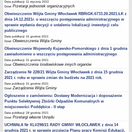
Zarządzenia Kierownika Urzędu
Data publikacji: 11 stycznia 2022
Przetargi jednostek organizacyjnych
Dział:
Baza Aktów Własnych
Obwieszczenie Wójta Gminy Włocławek RBRiGK.6733.20.2021.ŁK z
Regulamin Pracy Urzędu
dnia 14.12.2021r. o wszczęciu postępowania administracyjnego w
Regulamin Organizacyjny
sprawie wydania decyzji o ustaleniu lokalizacji inwestycji celu
publicznego
Oświadczenia majątkowe
Data publikacji: 31 grudnia 2021
e-Urząd
Obwieszczenia Wójta Gminy
Dział:
PRZETARGI
Obwieszczenie Wojewody Kujawsko-Pomorskiego z dnia 1 grudnia
Przetargi własne Urzędu
zawiadomienie o wszczęciu postępowania administracyjnego
Przetargi jednostek organizacyjnych
Data publikacji: 31 grudnia 2021
Obwieszczenia środowiskowe innych organów
Dział:
Archiwum 2008-2010
Zarządzenie Nr 228/21 Wójta Gminy Włocławek z dnia 15 grudnia
Zamówienia publiczne do kwoty 30 tyś. euro
2021 r. roku w sprawie zmian do budżetu na 2021 rok.
Plan postępowań o udzielenie zamówień w 2022 r.
Data publikacji: 31 grudnia 2021
Zarządzenia Wójta Gminy
Dział:
Plan postępowań o udzielenie zamówień w 2021 r.
Ogłoszenie o zamówieniu: Dostawy Modernizacja i doposażenie
Plan postępowań o udzielenie zamówień w 2020 r.
Punktu Selektywnej Zbiórki Odpadów Komunalnych w
Plan postępowań o udzielenie zamówień w 2019 r.
miejscowości Poddębice - II etap
Data publikacji: 28 grudnia 2021
Plan postępowań o udzielenie zamówień w 2018 r.
Przetargi własne Urzędu
Dział:
Plan postępowań o udzielenie zamówień w 2017 r.
UCHWAŁA Nr XLI/298/21 RADY GMINY WŁOCŁAWEK z dnia 14
OCHRONA ŚRODOWISKA
grudnia 2021 r. w sprawie przyjęcia Planu pracy Komisji Edukacji,