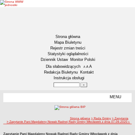
Strona główna
Mapa Biuletynu
Rejestr zmian treści
Statystyki oglądalności
Dziennik Ustaw
Monitor Polski
Menu dodatkowe
Dla słabowidzących
A
powiększ czcionkę
A
standardowy rozmiar czcionki
A
pomniejsz czcionkę
Redakcja Biuletynu
Kontakt
Instrukcja obsługi
Wyszukiwarka artykułów
Szukaj
MENU
Menu
GMINA WŁOCŁAWEK
Informacje ogólne
ścieżka nawigacji
Strona główna
> Rada Gminy
> Zapytania
Symbole Gminy Włocławek
> Zapytanie Pani Magdaleny Nowak Radnej Rady Gminy Włocławek z dnia 07.09.2020 r.
Statut Gminy
RADA GMINY
Zapytanie Pani Magdaleny Nowak Radnej Rady Gminy Włocławek z dnia