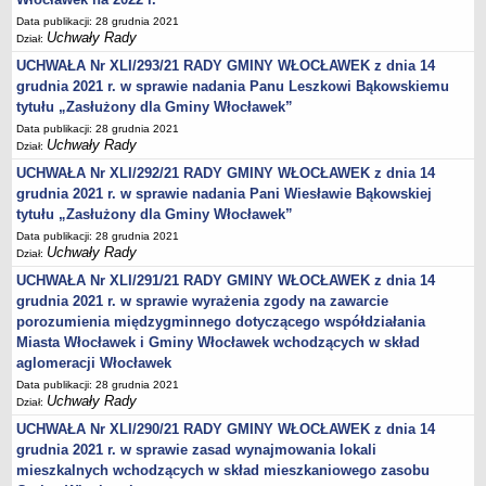
Wniosek o udostępnienie informacji publicznej
Data publikacji: 28 grudnia 2021
PRAWO LOKALNE
Uchwały Rady
Dział:
Strategia rozwoju
UCHWAŁA Nr XLI/293/21 RADY GMINY WŁOCŁAWEK z dnia 14
Zagospodarowanie przestrzenne
grudnia 2021 r. w sprawie nadania Panu Leszkowi Bąkowskiemu
tytułu „Zasłużony dla Gminy Włocławek”
Program opieki nad zabytkami
Data publikacji: 28 grudnia 2021
Według roczników
Uchwały Rady
Dział:
DZIAŁ WYBORCZY
UCHWAŁA Nr XLI/292/21 RADY GMINY WŁOCŁAWEK z dnia 14
Wybory Prezydenckie 28 czerwca 2020
grudnia 2021 r. w sprawie nadania Pani Wiesławie Bąkowskiej
Wybory Prezydenckie 2020
tytułu „Zasłużony dla Gminy Włocławek”
Data publikacji: 28 grudnia 2021
Wybory do Sejmu i do Senatu 2019
Uchwały Rady
Dział:
Wybory posłów do Parlamentu Europejskiego 2019
UCHWAŁA Nr XLI/291/21 RADY GMINY WŁOCŁAWEK z dnia 14
Wybory Samorządowe 2018 r.
grudnia 2021 r. w sprawie wyrażenia zgody na zawarcie
porozumienia międzygminnego dotyczącego współdziałania
Wybory ławników na kadencję 2020 – 2023
Miasta Włocławek i Gminy Włocławek wchodzących w skład
DZIAŁ OGŁOSZEŃ
aglomeracji Włocławek
Roczny Program Współpracy Gminy Włocławek z organizacjami
Data publikacji: 28 grudnia 2021
pozarządowymi - Konsultacje
Uchwały Rady
Dział:
Nowe statuty sołectw - Konsultacje
UCHWAŁA Nr XLI/290/21 RADY GMINY WŁOCŁAWEK z dnia 14
grudnia 2021 r. w sprawie zasad wynajmowania lokali
Konsultacje 2020 - zmiana granic
mieszkalnych wchodzących w skład mieszkaniowego zasobu
Nieodpłatna pomoc prawna