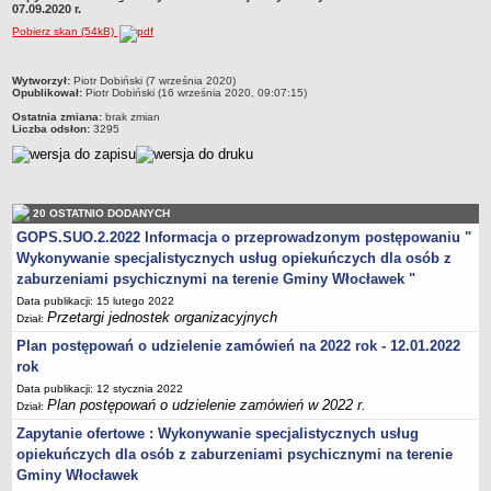
07.09.2020 r.
Przewodniczący Rady
Pobierz skan (54kB)
Skład Rady
Komisje Rady Gminy
metryczka
Wytworzył:
Piotr Dobiński (7 września 2020)
Opublikował:
Piotr Dobiński (16 września 2020, 09:07:15)
Uchwały Rady
Ostatnia zmiana:
brak zmian
Liczba odsłon:
3295
Protokoły z sesji
Oświadczenia majątkowe
Imienne wykazy głosowań
20 OSTATNIO DODANYCH
Nagrania - Obrady Rady Gminy Włocławek
GOPS.SUO.2.2022 Informacja o przeprowadzonym postępowaniu "
Interpelacje
Wykonywanie specjalistycznych usług opiekuńczych dla osób z
Odpowiedzi na interpelacje
zaburzeniami psychicznymi na terenie Gminy Włocławek "
Data publikacji: 15 lutego 2022
Zapytania
Przetargi jednostek organizacyjnych
Dział:
Odpowiedzi na zapytania
Plan postępowań o udzielenie zamówień na 2022 rok - 12.01.2022
URZĄD GMINY
rok
Wójt Gminy
Data publikacji: 12 stycznia 2022
Plan postępowań o udzielenie zamówień w 2022 r.
Dział:
Skarbnik Gminy
Zapytanie ofertowe : Wykonywanie specjalistycznych usług
Sekretarz Gminy
opiekuńczych dla osób z zaburzeniami psychicznymi na terenie
Zarządzenia Wójta Gminy
Gminy Włocławek