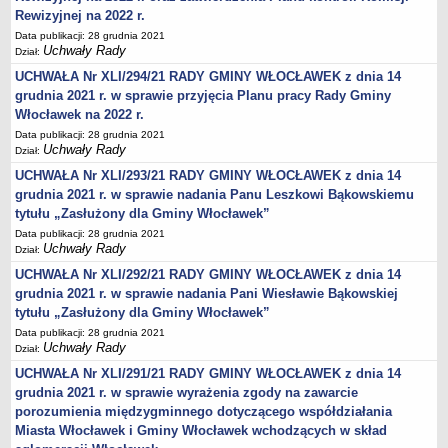
Wniosek o udostępnienie informacji publicznej
Rewizyjnej na 2022 r.
PRAWO LOKALNE
Data publikacji: 28 grudnia 2021
Strategia rozwoju
Uchwały Rady
Dział:
Zagospodarowanie przestrzenne
UCHWAŁA Nr XLI/294/21 RADY GMINY WŁOCŁAWEK z dnia 14
grudnia 2021 r. w sprawie przyjęcia Planu pracy Rady Gminy
Program opieki nad zabytkami
Włocławek na 2022 r.
Według roczników
Data publikacji: 28 grudnia 2021
Uchwały Rady
DZIAŁ WYBORCZY
Dział:
Wybory Prezydenckie 28 czerwca 2020
UCHWAŁA Nr XLI/293/21 RADY GMINY WŁOCŁAWEK z dnia 14
grudnia 2021 r. w sprawie nadania Panu Leszkowi Bąkowskiemu
Wybory Prezydenckie 2020
tytułu „Zasłużony dla Gminy Włocławek”
Wybory do Sejmu i do Senatu 2019
Data publikacji: 28 grudnia 2021
Uchwały Rady
Wybory posłów do Parlamentu Europejskiego 2019
Dział:
UCHWAŁA Nr XLI/292/21 RADY GMINY WŁOCŁAWEK z dnia 14
Wybory Samorządowe 2018 r.
grudnia 2021 r. w sprawie nadania Pani Wiesławie Bąkowskiej
Wybory ławników na kadencję 2020 – 2023
tytułu „Zasłużony dla Gminy Włocławek”
DZIAŁ OGŁOSZEŃ
Data publikacji: 28 grudnia 2021
Roczny Program Współpracy Gminy Włocławek z organizacjami
Uchwały Rady
Dział:
pozarządowymi - Konsultacje
UCHWAŁA Nr XLI/291/21 RADY GMINY WŁOCŁAWEK z dnia 14
Nowe statuty sołectw - Konsultacje
grudnia 2021 r. w sprawie wyrażenia zgody na zawarcie
porozumienia międzygminnego dotyczącego współdziałania
Konsultacje 2020 - zmiana granic
Miasta Włocławek i Gminy Włocławek wchodzących w skład
Nieodpłatna pomoc prawna