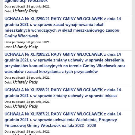
aglomeracji Włocławek
Obwieszczenia Wójta Gminy
Data publikacji: 28 grudnia 2021
Uchwały Rady
Dział:
Obwieszczenia Wojewody
UCHWAŁA Nr XLI/290/21 RADY GMINY WŁOCŁAWEK z dnia 14
Obwieszczenia innych organów
grudnia 2021 r. w sprawie zasad wynajmowania lokali
Obwieszczenia o sprzedaży
mieszkalnych wchodzących w skład mieszkaniowego zasobu
Gminy Włocławek
Informacje i Ogłoszenia
Data publikacji: 28 grudnia 2021
Ogłoszenia dot. nieruchomości
Uchwały Rady
Dział:
Sprawozdania Wójta Gminy
UCHWAŁA Nr XLI/289/21 RADY GMINY WŁOCŁAWEK z dnia 14
grudnia 2021 r. w sprawie zmiany uchwały w sprawie określenia
Zawiadomienia
przystanków komunikacyjnych na terenie Gminy Włocławek oraz
Nabór pracowników
warunków i zasad korzystania z tych przystanków
Konkursy - gminne jednostki organizacyjne
Data publikacji: 28 grudnia 2021
Uchwały Rady
Dział:
Rejestry
UCHWAŁA Nr XLI/288/21 RADY GMINY WŁOCŁAWEK z dnia 14
Petycje kierowane do Rady Gminy
grudnia 2021 r. w sprawie zmiany uchwały w sprawie inkasa
Petycje kierowane do Wójta Gminy
Data publikacji: 28 grudnia 2021
Uchwały Rady
Dział:
Raporty o stanie Gminy
UCHWAŁA Nr XLI/287/21 RADY GMINY WŁOCŁAWEK z dnia 14
Petycje
grudnia 2021 r. w sprawie uchwalenia Wieloletniej Prognozy
Spis Rolny 2020
Finansowej Gminy Włocławek na lata 2022 - 2038
Dostępność cyfrowa strony podmiotowej BIP
Data publikacji: 28 grudnia 2021