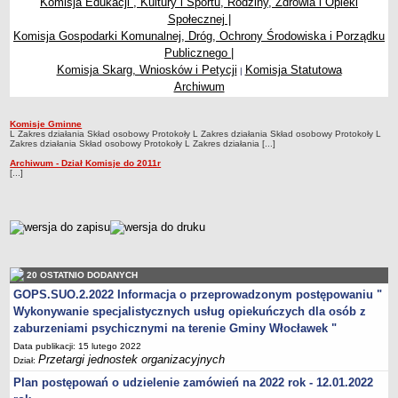
Komisja Edukacji , Kultury i Sportu, Rodziny, Zdrowia i Opieki
Przewodniczący Rady
Społecznej |
Komisja Gospodarki Komunalnej, Dróg, Ochrony Środowiska i Porządku
Skład Rady
Publicznego |
Komisje Rady Gminy
Komisja Skarg, Wniosków i Petycji
Komisja Statutowa
|
Uchwały Rady
Archiwum
Protokoły z sesji
Komisje Gminne
Komisje Rady Gminy
Oświadczenia majątkowe
L Zakres działania Skład osobowy Protokoły L Zakres działania Skład osobowy Protokoły L
Zakres działania Skład osobowy Protokoły L Zakres działania [...]
Imienne wykazy głosowań
Archiwum - Dział Komisje do 2011r
[...]
Nagrania - Obrady Rady Gminy Włocławek
Interpelacje
Odpowiedzi na interpelacje
metryczka
Zapytania
Odpowiedzi na zapytania
20 OSTATNIO DODANYCH
URZĄD GMINY
GOPS.SUO.2.2022 Informacja o przeprowadzonym postępowaniu "
Wójt Gminy
Wykonywanie specjalistycznych usług opiekuńczych dla osób z
zaburzeniami psychicznymi na terenie Gminy Włocławek "
Skarbnik Gminy
Data publikacji: 15 lutego 2022
Sekretarz Gminy
Przetargi jednostek organizacyjnych
Dział:
Zarządzenia Wójta Gminy
Plan postępowań o udzielenie zamówień na 2022 rok - 12.01.2022