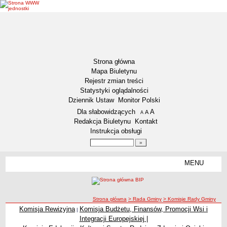
Strona główna
Mapa Biuletynu
Rejestr zmian treści
Statystyki oglądalności
Dziennik Ustaw
Monitor Polski
Menu dodatkowe
Dla słabowidzących
A
powiększ czcionkę
A
standardowy rozmiar czcionki
A
pomniejsz czcionkę
Redakcja Biuletynu
Kontakt
Instrukcja obsługi
Wyszukiwarka artykułów
Szukaj
MENU
Menu
GMINA WŁOCŁAWEK
Informacje ogólne
ścieżka nawigacji
Strona główna
> Rada Gminy
> Komisje Rady Gminy
Symbole Gminy Włocławek
Komisja Rewizyjna
Komisja Budżetu, Finansów, Promocji Wsi i
|
Komisje Rady Gminy
Statut Gminy
Integracji Europejskiej |
RADA GMINY