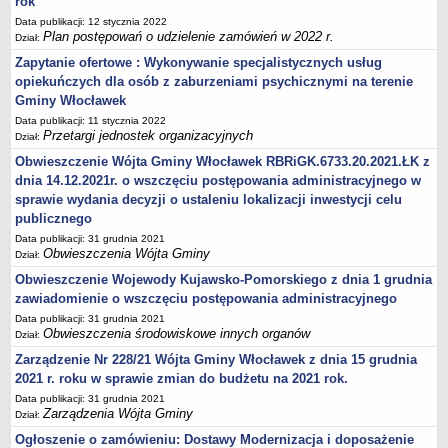
rok
Zarządzenia Kierownika Urzędu
Data publikacji: 12 stycznia 2022
Baza Aktów Własnych
Plan postępowań o udzielenie zamówień w 2022 r.
Dział:
Regulamin Pracy Urzędu
Zapytanie ofertowe : Wykonywanie specjalistycznych usług
opiekuńczych dla osób z zaburzeniami psychicznymi na terenie
Regulamin Organizacyjny
Gminy Włocławek
Oświadczenia majątkowe
Data publikacji: 11 stycznia 2022
e-Urząd
Przetargi jednostek organizacyjnych
Dział:
PRZETARGI
Obwieszczenie Wójta Gminy Włocławek RBRiGK.6733.20.2021.ŁK z
Przetargi własne Urzędu
dnia 14.12.2021r. o wszczęciu postępowania administracyjnego w
sprawie wydania decyzji o ustaleniu lokalizacji inwestycji celu
Przetargi jednostek organizacyjnych
publicznego
Archiwum 2008-2010
Data publikacji: 31 grudnia 2021
Obwieszczenia Wójta Gminy
Zamówienia publiczne do kwoty 30 tyś. euro
Dział:
Obwieszczenie Wojewody Kujawsko-Pomorskiego z dnia 1 grudnia
Plan postępowań o udzielenie zamówień w 2022 r.
zawiadomienie o wszczęciu postępowania administracyjnego
Plan postępowań o udzielenie zamówień w 2021 r.
Data publikacji: 31 grudnia 2021
Plan postępowań o udzielenie zamówień w 2020 r.
Obwieszczenia środowiskowe innych organów
Dział:
Zarządzenie Nr 228/21 Wójta Gminy Włocławek z dnia 15 grudnia
Plan postępowań o udzielenie zamówień w 2019 r.
2021 r. roku w sprawie zmian do budżetu na 2021 rok.
Plan postępowań o udzielenie zamówień w 2018 r.
Data publikacji: 31 grudnia 2021
Plan postępowań o udzielenie zamówień w 2017 r.
Zarządzenia Wójta Gminy
Dział:
OCHRONA ŚRODOWISKA
Ogłoszenie o zamówieniu: Dostawy Modernizacja i doposażenie