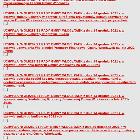
Zarządzenia Kierownika Urzędu
mieszkaniowego zasobu Gminy Włocławek
[...]
Baza Aktów Własnych
UCHWAŁA Nr XLI/289/21 RADY GMINY WŁOCŁAWEK z dnia 14 grudnia 2021 r. w
sprawie zmiany uchwały w sprawie określenia przystanków komunikacyjnych na
Regulamin Pracy Urzędu
terenie Gminy Włocławek oraz warunków i zasad korzystania z tych przystanków
[...]
Regulamin Organizacyjny
UCHWAŁA Nr XLI/288/21 RADY GMINY WŁOCŁAWEK z dnia 14 grudnia 2021 r. w
Oświadczenia majątkowe
sprawie zmiany uchwały w sprawie inkasa
[...]
e-Urząd
UCHWAŁA Nr XLI/287/21 RADY GMINY WŁOCŁAWEK z dnia 14 grudnia 2021 r. w
sprawie uchwalenia Wieloletniej Prognozy Finansowej Gminy Włocławek na lata 2022
PRZETARGI
- 2038
[...]
Przetargi własne Urzędu
UCHWAŁA Nr XLI/286/21 RADY GMINY WŁOCŁAWEK z dnia 14 grudnia 2021 r. w
Przetargi jednostek organizacyjnych
sprawie uchwalenia budżetu Gminy Włocławek na rok 2022 rok
[...]
Archiwum 2008-2010
UCHWAŁA Nr XLI/285/21 RADY GMINY WŁOCŁAWEK z dnia 14 grudnia 2021 r. w
sprawie pokrycia części kosztów gospodarowania odpadami komunalnymi z
Zamówienia publiczne do kwoty 30 tyś. euro
dochodów własnych niepochodzących z pobranej opłaty za gospodarowanie odpadami
komunalnymi.
Plan postępowań o udzielenie zamówień w 2022 r.
[...]
Plan postępowań o udzielenie zamówień w 2021 r.
UCHWAŁA Nr XLI/284/21 RADY GMINY WŁOCŁAWEK z dnia 14 grudnia 2021 r. w
sprawie zmiany Wieloletniej Prognozy Finansowej Gminy Włocławek na lata 2021-
2038.
Plan postępowań o udzielenie zamówień w 2020 r.
[...]
Plan postępowań o udzielenie zamówień w 2019 r.
UCHWAŁA Nr XLI/283/21 RADY GMINY WŁOCŁAWEK z dnia 14 grudnia 2021 r. w
sprawie zmian do budżetu na 2021 rok
[...]
Plan postępowań o udzielenie zamówień w 2018 r.
UCHWAŁA Nr XL/282/21 RADY GMINY WŁOCŁAWEK z dnia 29 listopada 2021 r. w
Plan postępowań o udzielenie zamówień w 2017 r.
sprawie ustalenia wysokości ekwiwalentu pieniężnego członkom ochotniczych straży
pożarnych z terenu Gminy Włocławek.
OCHRONA ŚRODOWISKA
[...]