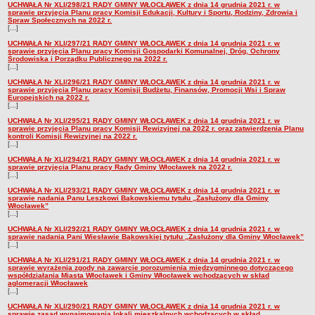
UCHWAŁA Nr XLI/298/21 RADY GMINY WŁOCŁAWEK z dnia 14 grudnia 2021 r. w
rok 2021
Przewodniczący Rady
sprawie przyjęcia Planu pracy Komisji Edukacji, Kultury i Sportu, Rodziny, Zdrowia i
Spraw Społecznych na 2022 r.
[...]
Skład Rady
UCHWAŁA Nr XLI/297/21 RADY GMINY WŁOCŁAWEK z dnia 14 grudnia 2021 r. w
Komisje Rady Gminy
sprawie przyjęcia Planu pracy Komisji Gospodarki Komunalnej, Dróg, Ochrony
Środowiska i Porządku Publicznego na 2022 r.
Uchwały Rady
[...]
UCHWAŁA Nr XLI/296/21 RADY GMINY WŁOCŁAWEK z dnia 14 grudnia 2021 r. w
Protokoły z sesji
sprawie przyjęcia Planu pracy Komisji Budżetu, Finansów, Promocji Wsi i Spraw
Europejskich na 2022 r.
Oświadczenia majątkowe
[...]
UCHWAŁA Nr XLI/295/21 RADY GMINY WŁOCŁAWEK z dnia 14 grudnia 2021 r. w
Imienne wykazy głosowań
sprawie przyjęcia Planu pracy Komisji Rewizyjnej na 2022 r. oraz zatwierdzenia Planu
kontroli Komisji Rewizyjnej na 2022 r.
Nagrania - Obrady Rady Gminy Włocławek
[...]
Interpelacje
UCHWAŁA Nr XLI/294/21 RADY GMINY WŁOCŁAWEK z dnia 14 grudnia 2021 r. w
sprawie przyjęcia Planu pracy Rady Gminy Włocławek na 2022 r.
[...]
Odpowiedzi na interpelacje
UCHWAŁA Nr XLI/293/21 RADY GMINY WŁOCŁAWEK z dnia 14 grudnia 2021 r. w
Zapytania
sprawie nadania Panu Leszkowi Bąkowskiemu tytułu „Zasłużony dla Gminy
Włocławek”
Odpowiedzi na zapytania
[...]
UCHWAŁA Nr XLI/292/21 RADY GMINY WŁOCŁAWEK z dnia 14 grudnia 2021 r. w
URZĄD GMINY
sprawie nadania Pani Wiesławie Bąkowskiej tytułu „Zasłużony dla Gminy Włocławek”
Wójt Gminy
[...]
UCHWAŁA Nr XLI/291/21 RADY GMINY WŁOCŁAWEK z dnia 14 grudnia 2021 r. w
Skarbnik Gminy
sprawie wyrażenia zgody na zawarcie porozumienia międzygminnego dotyczącego
współdziałania Miasta Włocławek i Gminy Włocławek wchodzących w skład
Sekretarz Gminy
aglomeracji Włocławek
[...]
Zarządzenia Wójta Gminy
UCHWAŁA Nr XLI/290/21 RADY GMINY WŁOCŁAWEK z dnia 14 grudnia 2021 r. w
sprawie zasad wynajmowania lokali mieszkalnych wchodzących w skład