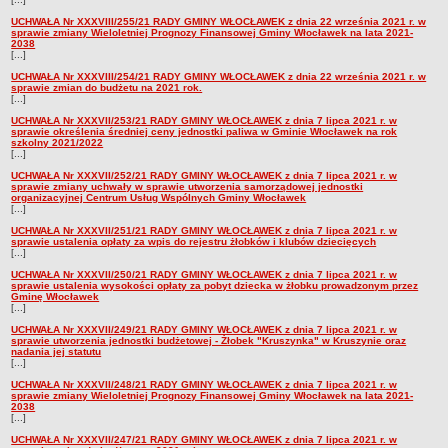
UCHWAŁA Nr XXXVIII/255/21 RADY GMINY WŁOCŁAWEK z dnia 22 września 2021 r. w
sprawie zmiany Wieloletniej Prognozy Finansowej Gminy Włocławek na lata 2021-
2038
[...]
UCHWAŁA Nr XXXVIII/254/21 RADY GMINY WŁOCŁAWEK z dnia 22 września 2021 r. w
sprawie zmian do budżetu na 2021 rok.
[...]
UCHWAŁA Nr XXXVII/253/21 RADY GMINY WŁOCŁAWEK z dnia 7 lipca 2021 r. w
sprawie określenia średniej ceny jednostki paliwa w Gminie Włocławek na rok
szkolny 2021/2022
[...]
UCHWAŁA Nr XXXVII/252/21 RADY GMINY WŁOCŁAWEK z dnia 7 lipca 2021 r. w
sprawie zmiany uchwały w sprawie utworzenia samorządowej jednostki
organizacyjnej Centrum Usług Wspólnych Gminy Włocławek
[...]
UCHWAŁA Nr XXXVII/251/21 RADY GMINY WŁOCŁAWEK z dnia 7 lipca 2021 r. w
sprawie ustalenia opłaty za wpis do rejestru żłobków i klubów dziecięcych
[...]
UCHWAŁA Nr XXXVII/250/21 RADY GMINY WŁOCŁAWEK z dnia 7 lipca 2021 r. w
sprawie ustalenia wysokości opłaty za pobyt dziecka w żłobku prowadzonym przez
Gminę Włocławek
[...]
UCHWAŁA Nr XXXVII/249/21 RADY GMINY WŁOCŁAWEK z dnia 7 lipca 2021 r. w
sprawie utworzenia jednostki budżetowej - Żłobek "Kruszynka" w Kruszynie oraz
nadania jej statutu
[...]
UCHWAŁA Nr XXXVII/248/21 RADY GMINY WŁOCŁAWEK z dnia 7 lipca 2021 r. w
sprawie zmiany Wieloletniej Prognozy Finansowej Gminy Włocławek na lata 2021-
2038
[...]
UCHWAŁA Nr XXXVII/247/21 RADY GMINY WŁOCŁAWEK z dnia 7 lipca 2021 r. w