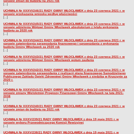
sprawie zmian do budżetu na 2021 rok
[...]
UCHWAŁA Nr XXXVI/246/21 RADY GMINY WŁOCŁAWEK z dnia 23 czerwca 2021 r. w
sprawie przekazania wniosku według właściwości
[...]
UCHWAŁA Nr XXXVI/245/21 RADY GMINY WŁOCŁAWEK z dnia 23 czerwca 2021 r. w
sprawie udzielenia Wójtowi Gminy Włocławek absolutorium z tytułu wykonania
budżetu za 2020 rok
[...]
UCHWAŁA Nr XXXVI/244/21 RADY GMINY WŁOCŁAWEK z dnia 23 czerwca 2021 r. w
sprawie zatwierdzenia sprawozdania finansowego i sprawozdania z wykonania
budżetu Gminy Włocławek za 2020 rok
[...]
UCHWAŁA Nr XXXVI/243/21 RADY GMINY WŁOCŁAWEK z dnia 23 czerwca 2021 r. w
sprawie udzielenia Wójtowi Gminy Włocławek wotum zaufania
[...]
UCHWAŁA Nr XXXVI/242/21 RADY GMINY WŁOCŁAWEK z dnia 23 czerwca 2021 r. w
sprawie zatwierdzenia sprawozdania z realizacji planu finansowego Samodzielnego
Publicznego Zakładu Opieki Zdrowotnej Gminy Włocławek z siedzibą w Kruszynie za
2020 r.
[...]
UCHWAŁA Nr XXXVI/241/21 RADY GMINY WŁOCŁAWEK z dnia 23 czerwca 2021 r. w
sprawie zmiany Wieloletniej Prognozy Finansowej Gminy Włocławek na lata 2021-
2038
[...]
UCHWAŁA Nr XXXVI/240/21 RADY GMINY WŁOCŁAWEK z dnia 23 czerwca 2021 r. w
sprawie zmian do budżetu na 2021 rok
[...]
UCHWAŁA Nr XXXV/239/21 RADY GMINY WŁOCŁAWEK z dnia 19 maja 2021 r. w
sprawie wyboru Przewodniczącego Komisji Rewizyjnej
[...]
UCHWAŁA Nr XXXV/238/21 RADY GMINY WŁOCŁAWEK z dnia 19 maja 2021 r. w