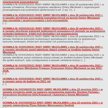
organizacjami pozarządowymi
UCHWAŁA Nr XXXIX/263/21 RADY GMINY WŁOCŁAWEK z dnia 26 października 2021 r. w
Obwieszczenia Wójta Gminy
sprawie uchwalenia „Rocznego programu współpracy Gminy Włocławek z organizacjami
pozarządowymi oraz podmiotami wymienionymi w art. 3 ust. 3 [...]
Obwieszczenia Wojewody
UCHWAŁA Nr XXXIX/262/21 RADY GMINY WŁOCŁAWEK z dnia 26 października 2021 r.
Obwieszczenia innych organów
w sprawie określenia przystanków komunikacyjnych na terenie Gminy Włocławek
oraz warunków i zasad korzystania z tych przystanków.
[...]
Obwieszczenia o sprzedaży
UCHWAŁA Nr XXXIX/261/21 RADY GMINY WŁOCŁAWEK z dnia 26 października 2021 r.
Informacje i Ogłoszenia
w sprawie określenia jednostek budżetowych gromadzących dochody na wydzielonym
rachunku bankowym, źródeł tych dochodów i ich przeznaczenia
Ogłoszenia dot. nieruchomości
UCHWAŁA Nr XXXIX/261/21 RADY GMINY WŁOCŁAWEK z dnia 26 października 2021 r. w
sprawie określenia jednostek budżetowych gromadzących dochody na wydzielonym
rachunku bankowym, źródeł tych dochodów i ich przeznaczenia oraz [...]
Sprawozdania Wójta Gminy
UCHWAŁA Nr XXXIX/260/21 RADY GMINY WŁOCŁAWEK z dnia 26 października 2021 r.
Zawiadomienia
w sprawie określenia zasad udzielania dotacji celowej ze środków budżetu Gminy
Włocławek
Nabór pracowników
UCHWAŁA Nr XXXIX/260/21 RADY GMINY WŁOCŁAWEK z dnia 26 października 2021 r. w
sprawie określenia zasad udzielania dotacji celowej ze środków budżetu Gminy Włocławek
dla spółek wodnych, trybu postępowania w sprawie udzielania dotacji i [...]
Konkursy - gminne jednostki organizacyjne
UCHWAŁA Nr XXXIX/259/21 RADY GMINY WŁOCŁAWEK z dnia 26 października 2021 r.
Rejestry
w sprawie zmiany Wieloletniej Prognozy Finansowej Gminy Włocławek na lata 2021-
2038.
[...]
Petycje kierowane do Rady Gminy
UCHWAŁA Nr XXXIX/258/21 RADY GMINY WŁOCŁAWEK z dnia 26 października 2021 r.
Petycje kierowane do Wójta Gminy
w sprawie zmian do budżetu na 2021 rok
[...]
Raporty o stanie Gminy
UCHWAŁA Nr XXXVIII/257/21 RADY GMINY WŁOCŁAWEK z dnia 22 września 2021 r. w
sprawie wyrażenia zgody na zawarcie porozumienia pomiędzy Skarbem Państwa -
Petycje
Generalnym Dyrektorem Dróg Krajowych i Autostrad a Gminą Włocławek
[...]
Spis Rolny 2020
UCHWAŁA Nr XXXVIII/256/21 RADY GMINY WŁOCŁAWEK z dnia 22 września 2021 r. w
Dostępność cyfrowa strony podmiotowej BIP
sprawie zatwierdzenia Planu Odnowy Miejscowości Smólnik
[...]