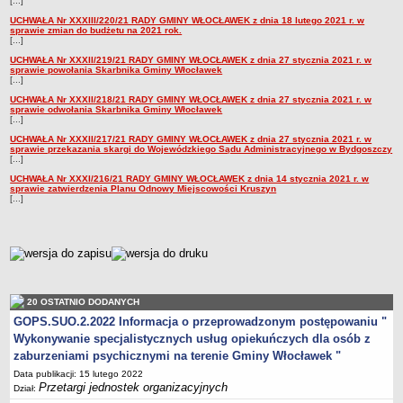
[...]
UCHWAŁA Nr XXXIII/220/21 RADY GMINY WŁOCŁAWEK z dnia 18 lutego 2021 r. w
sprawie zmian do budżetu na 2021 rok.
[...]
UCHWAŁA Nr XXXII/219/21 RADY GMINY WŁOCŁAWEK z dnia 27 stycznia 2021 r. w
sprawie powołania Skarbnika Gminy Włocławek
[...]
UCHWAŁA Nr XXXII/218/21 RADY GMINY WŁOCŁAWEK z dnia 27 stycznia 2021 r. w
sprawie odwołania Skarbnika Gminy Włocławek
[...]
UCHWAŁA Nr XXXII/217/21 RADY GMINY WŁOCŁAWEK z dnia 27 stycznia 2021 r. w
sprawie przekazania skargi do Wojewódzkiego Sądu Administracyjnego w Bydgoszczy
[...]
UCHWAŁA Nr XXXI/216/21 RADY GMINY WŁOCŁAWEK z dnia 14 stycznia 2021 r. w
sprawie zatwierdzenia Planu Odnowy Miejscowości Kruszyn
[...]
metryczka
20 OSTATNIO DODANYCH
GOPS.SUO.2.2022 Informacja o przeprowadzonym postępowaniu "
Wykonywanie specjalistycznych usług opiekuńczych dla osób z
zaburzeniami psychicznymi na terenie Gminy Włocławek "
Data publikacji: 15 lutego 2022
Przetargi jednostek organizacyjnych
Dział: