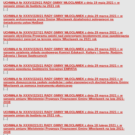
UCHWAŁA Nr XXXV/229/21 RADY GMINY WŁOCŁAWEK z dnia 19 maja 2021 r. w
sprawie zmian do budżetu na 2021 rok
[...]
UCHWAŁA Nr XXXIV/228/21 RADY GMINY WŁOCŁAWEK z dnia 29 marca 2021 r. w
sprawie wykonywania przez Gminę Włocławek działalności polegającej na
świadczeniu usług HotSpot
[...]
UCHWAŁA Nr XXXIV/227/21 RADY GMINY WŁOCŁAWEK z dnia 29 marca 2021 r. w
sprawie określenia Programu opieki nad zwierzętami bezdomnymi oraz zapobiegania
bezdomności zwierząt na terenie gminy Włocławek na 2021 rok
[...]
UCHWAŁA Nr XXXIV/226/21 RADY GMINY WŁOCŁAWEK z dnia 29 marca 2021 r. w
sprawie ustalenia składu osobowego Komisji Edukacji, Kultury i Sportu, Rodziny,
Zdrowia i Spraw Społecznych
[...]
UCHWAŁA Nr XXXIV/225/21 RADY GMINY WŁOCŁAWEK z dnia 29 marca 2021 r. w
sprawie powołania Spółdzielni Socjalnej EMPATIA
[...]
UCHWAŁA Nr XXXIV/224/21 RADY GMINY WŁOCŁAWEK z dnia 29 marca 2021 r. w
sprawie dopuszczenia zapłaty podatków i opłat stanowiących dochód budżetu Gminy
Włocławek za pomocą instrumentu płatniczego
[...]
UCHWAŁA Nr XXXIV/223/21 RADY GMINY WŁOCŁAWEK z dnia 29 marca 2021 r. w
sprawie zmiany Wieloletniej Prognozy Finansowej Gminy Włocławek na lata 2021-
2038
[...]
UCHWAŁA Nr XXXIV/222/21 RADY GMINY WŁOCŁAWEK z dnia 29 marca 2021 r. w
sprawie zmian do budżetu na 2021 rok.
[...]
UCHWAŁA Nr XXXIII/221/21 RADY GMINY WŁOCŁAWEK z dnia 18 lutego 2021 r. w
sprawie zmiany Wieloletniej Prognozy Finansowej Gminy Włocławek na lata 2021-
2038