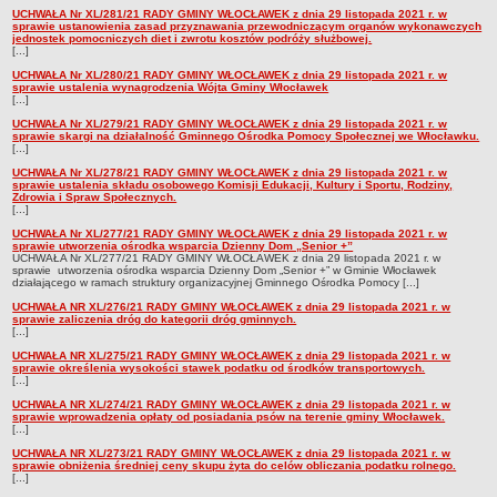
Karty Informacyjne
UCHWAŁA Nr XL/281/21 RADY GMINY WŁOCŁAWEK z dnia 29 listopada 2021 r. w
sprawie ustanowienia zasad przyznawania przewodniczącym organów wykonawczych
Obwieszczenia środowiskowe
jednostek pomocniczych diet i zwrotu kosztów podróży służbowej.
[...]
Obwieszczenia środowiskowe innych organów
UCHWAŁA Nr XL/280/21 RADY GMINY WŁOCŁAWEK z dnia 29 listopada 2021 r. w
sprawie ustalenia wynagrodzenia Wójta Gminy Włocławek
Ogłoszenia środowiskowe
[...]
Postanowienia środowiskowe
UCHWAŁA Nr XL/279/21 RADY GMINY WŁOCŁAWEK z dnia 29 listopada 2021 r. w
sprawie skargi na działalność Gminnego Ośrodka Pomocy Społecznej we Włocławku.
[...]
Postanowienia środowiskowe innych organów
UCHWAŁA Nr XL/278/21 RADY GMINY WŁOCŁAWEK z dnia 29 listopada 2021 r. w
Archiwum 2008-2010
sprawie ustalenia składu osobowego Komisji Edukacji, Kultury i Sportu, Rodziny,
Zdrowia i Spraw Społecznych.
Rejestr działalności regulowanej
[...]
UCHWAŁA Nr XL/277/21 RADY GMINY WŁOCŁAWEK z dnia 29 listopada 2021 r. w
Miejscowy Plan Zagospodarowania Przestrzennego
sprawie utworzenia ośrodka wsparcia Dzienny Dom „Senior +”
UCHWAŁA Nr XL/277/21 RADY GMINY WŁOCŁAWEK z dnia 29 listopada 2021 r. w
Program Ochrony Środowiska
sprawie utworzenia ośrodka wsparcia Dzienny Dom „Senior +” w Gminie Włocławek
działającego w ramach struktury organizacyjnej Gminnego Ośrodka Pomocy [...]
Plan Gospodarki Odpadami
UCHWAŁA NR XL/276/21 RADY GMINY WŁOCŁAWEK z dnia 29 listopada 2021 r. w
sprawie zaliczenia dróg do kategorii dróg gminnych.
Analiza Gospodarki Odpadami
[...]
PORADNIK INTERESANTA
UCHWAŁA NR XL/275/21 RADY GMINY WŁOCŁAWEK z dnia 29 listopada 2021 r. w
sprawie określenia wysokości stawek podatku od środków transportowych.
Obsługa osób doświadczonych trwałymi lub okresowymi
[...]
trudnościami w komunikowaniu się (słabosłyszących i
UCHWAŁA NR XL/274/21 RADY GMINY WŁOCŁAWEK z dnia 29 listopada 2021 r. w
głuchoniemych)
sprawie wprowadzenia opłaty od posiadania psów na terenie gminy Włocławek.
[...]
Jak załatwić sprawę
UCHWAŁA NR XL/273/21 RADY GMINY WŁOCŁAWEK z dnia 29 listopada 2021 r. w
sprawie obniżenia średniej ceny skupu żyta do celów obliczania podatku rolnego.
Informacje nieudostępnione
[...]