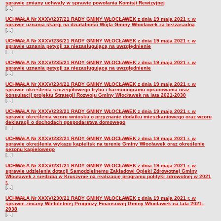
sprawie zmiany uchwały w sprawie powołania Komisji Rewizyjnej
[...]
UCHWAŁA Nr XXXV/237/21 RADY GMINY WŁOCŁAWEK z dnia 19 maja 2021 r. w
sprawie uznania skargi na działalność Wójta Gminy Włocławek za bezzasadną
[...]
UCHWAŁA Nr XXXV/236/21 RADY GMINY WŁOCŁAWEK z dnia 19 maja 2021 r. w
sprawie uznania petycji za niezasługującą na uwzględnienie
[...]
UCHWAŁA Nr XXXV/235/21 RADY GMINY WŁOCŁAWEK z dnia 19 maja 2021 r. w
sprawie uznania petycji za niezasługującą na uwzględnienie
[...]
UCHWAŁA Nr XXXV/234/21 RADY GMINY WŁOCŁAWEK z dnia 19 maja 2021 r. w
sprawie określenia szczegółowego trybu i harmonogramu opracowania oraz
konsultacji projektu Strategii Rozwoju Gminy Włocławek na lata 2021-2030
[...]
UCHWAŁA Nr XXXV/233/21 RADY GMINY WŁOCŁAWEK z dnia 19 maja 2021 r. w
sprawie określenia wzoru wniosku o przyznanie dodatku mieszkaniowego oraz wzoru
deklaracji o dochodach gospodarstwa domowego
[...]
UCHWAŁA Nr XXXV/232/21 RADY GMINY WŁOCŁAWEK z dnia 19 maja 2021 r. w
sprawie określenia wykazu kąpielisk na terenie Gminy Włocławek oraz określenie
sezonu kąpielowego
[...]
UCHWAŁA Nr XXXV/231/21 RADY GMINY WŁOCŁAWEK z dnia 19 maja 2021 r. w
sprawie udzielenia dotacji Samodzielnemu Zakładowi Opieki Zdrowotnej Gminy
Włocławek z siedzibą w Kruszynie na realizację programu polityki zdrowotnej w 2021
r.
[...]
UCHWAŁA Nr XXXV/230/21 RADY GMINY WŁOCŁAWEK z dnia 19 maja 2021 r. w
sprawie zmiany Wieloletniej Prognozy Finansowej Gminy Włocławek na lata 2021-
2038
[...]