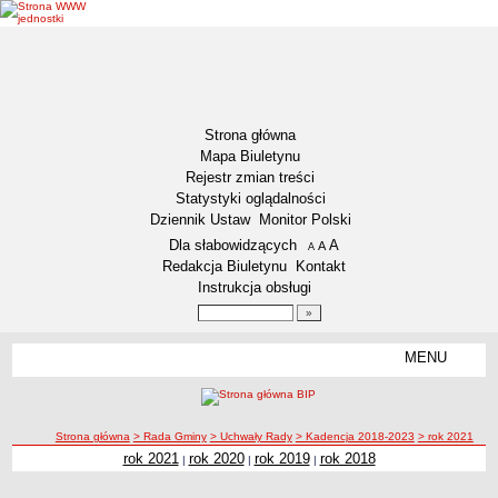
Strona główna
Mapa Biuletynu
Rejestr zmian treści
Statystyki oglądalności
Dziennik Ustaw
Monitor Polski
Menu dodatkowe
Dla słabowidzących
A
powiększ czcionkę
A
standardowy rozmiar czcionki
A
pomniejsz czcionkę
Redakcja Biuletynu
Kontakt
Instrukcja obsługi
Wyszukiwarka artykułów
Szukaj
MENU
Menu
GMINA WŁOCŁAWEK
Informacje ogólne
ścieżka nawigacji
Strona główna
> Rada Gminy
> Uchwały Rady
> Kadencja 2018-2023
> rok 2021
Symbole Gminy Włocławek
rok 2021
rok 2020
rok 2019
rok 2018
|
|
|
rok 2021
Statut Gminy
RADA GMINY