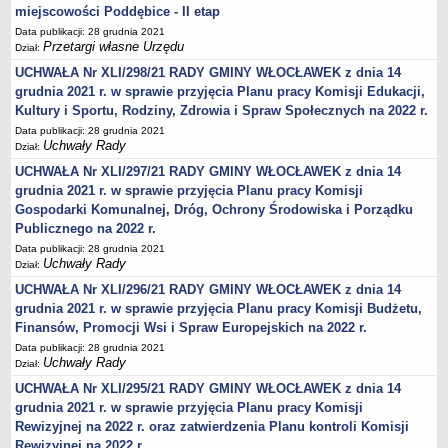
Karty Informacyjne
miejscowości Poddębice - II etap
Obwieszczenia środowiskowe
Data publikacji: 28 grudnia 2021
Przetargi własne Urzędu
Dział:
Obwieszczenia środowiskowe innych organów
UCHWAŁA Nr XLI/298/21 RADY GMINY WŁOCŁAWEK z dnia 14
Ogłoszenia środowiskowe
grudnia 2021 r. w sprawie przyjęcia Planu pracy Komisji Edukacji,
Kultury i Sportu, Rodziny, Zdrowia i Spraw Społecznych na 2022 r.
Postanowienia środowiskowe
Data publikacji: 28 grudnia 2021
Postanowienia środowiskowe innych organów
Uchwały Rady
Dział:
Archiwum 2008-2010
UCHWAŁA Nr XLI/297/21 RADY GMINY WŁOCŁAWEK z dnia 14
Rejestr działalności regulowanej
grudnia 2021 r. w sprawie przyjęcia Planu pracy Komisji
Gospodarki Komunalnej, Dróg, Ochrony Środowiska i Porządku
Miejscowy Plan Zagospodarowania Przestrzennego
Publicznego na 2022 r.
Program Ochrony Środowiska
Data publikacji: 28 grudnia 2021
Uchwały Rady
Dział:
Plan Gospodarki Odpadami
UCHWAŁA Nr XLI/296/21 RADY GMINY WŁOCŁAWEK z dnia 14
Analiza Gospodarki Odpadami
grudnia 2021 r. w sprawie przyjęcia Planu pracy Komisji Budżetu,
PORADNIK INTERESANTA
Finansów, Promocji Wsi i Spraw Europejskich na 2022 r.
Obsługa osób doświadczonych trwałymi lub okresowymi
Data publikacji: 28 grudnia 2021
trudnościami w komunikowaniu się (słabosłyszących i
Uchwały Rady
Dział:
głuchoniemych)
UCHWAŁA Nr XLI/295/21 RADY GMINY WŁOCŁAWEK z dnia 14
Jak załatwić sprawę
grudnia 2021 r. w sprawie przyjęcia Planu pracy Komisji
Rewizyjnej na 2022 r. oraz zatwierdzenia Planu kontroli Komisji
Informacje nieudostępnione
Rewizyjnej na 2022 r.