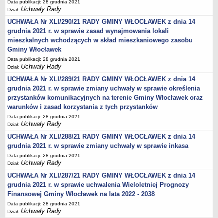
Data publikacji: 28 grudnia 2021
Uchwały Rady
Obwieszczenia Wójta Gminy
Dział:
UCHWAŁA Nr XLI/290/21 RADY GMINY WŁOCŁAWEK z dnia 14
Obwieszczenia Wojewody
grudnia 2021 r. w sprawie zasad wynajmowania lokali
Obwieszczenia innych organów
mieszkalnych wchodzących w skład mieszkaniowego zasobu
Obwieszczenia o sprzedaży
Gminy Włocławek
Data publikacji: 28 grudnia 2021
Informacje i Ogłoszenia
Uchwały Rady
Dział:
Ogłoszenia dot. nieruchomości
UCHWAŁA Nr XLI/289/21 RADY GMINY WŁOCŁAWEK z dnia 14
Sprawozdania Wójta Gminy
grudnia 2021 r. w sprawie zmiany uchwały w sprawie określenia
przystanków komunikacyjnych na terenie Gminy Włocławek oraz
Zawiadomienia
warunków i zasad korzystania z tych przystanków
Nabór pracowników
Data publikacji: 28 grudnia 2021
Konkursy - gminne jednostki organizacyjne
Uchwały Rady
Dział:
Rejestry
UCHWAŁA Nr XLI/288/21 RADY GMINY WŁOCŁAWEK z dnia 14
grudnia 2021 r. w sprawie zmiany uchwały w sprawie inkasa
Petycje kierowane do Rady Gminy
Data publikacji: 28 grudnia 2021
Petycje kierowane do Wójta Gminy
Uchwały Rady
Dział:
Raporty o stanie Gminy
UCHWAŁA Nr XLI/287/21 RADY GMINY WŁOCŁAWEK z dnia 14
grudnia 2021 r. w sprawie uchwalenia Wieloletniej Prognozy
Petycje
Finansowej Gminy Włocławek na lata 2022 - 2038
Spis Rolny 2020
Data publikacji: 28 grudnia 2021
Uchwały Rady
Dostępność cyfrowa strony podmiotowej BIP
Dział: