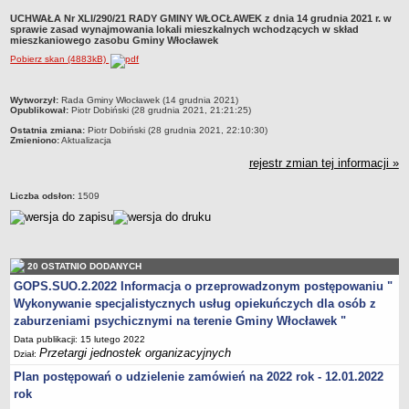
Przewodniczący Rady
UCHWAŁA Nr XLI/290/21 RADY GMINY WŁOCŁAWEK z dnia 14 grudnia 2021 r. w
sprawie zasad wynajmowania lokali mieszkalnych wchodzących w skład
Skład Rady
mieszkaniowego zasobu Gminy Włocławek
Pobierz skan (4883kB)
Komisje Rady Gminy
Uchwały Rady
metryczka
Wytworzył:
Rada Gminy Włocławek (14 grudnia 2021)
Protokoły z sesji
Opublikował:
Piotr Dobiński (28 grudnia 2021, 21:21:25)
Ostatnia zmiana:
Piotr Dobiński (28 grudnia 2021, 22:10:30)
Oświadczenia majątkowe
Zmieniono:
Aktualizacja
Imienne wykazy głosowań
rejestr zmian tej informacji »
Nagrania - Obrady Rady Gminy Włocławek
Liczba odsłon:
1509
Interpelacje
Odpowiedzi na interpelacje
Zapytania
20 OSTATNIO DODANYCH
Odpowiedzi na zapytania
GOPS.SUO.2.2022 Informacja o przeprowadzonym postępowaniu "
URZĄD GMINY
Wykonywanie specjalistycznych usług opiekuńczych dla osób z
Wójt Gminy
zaburzeniami psychicznymi na terenie Gminy Włocławek "
Skarbnik Gminy
Data publikacji: 15 lutego 2022
Przetargi jednostek organizacyjnych
Dział:
Sekretarz Gminy
Plan postępowań o udzielenie zamówień na 2022 rok - 12.01.2022
Zarządzenia Wójta Gminy
rok