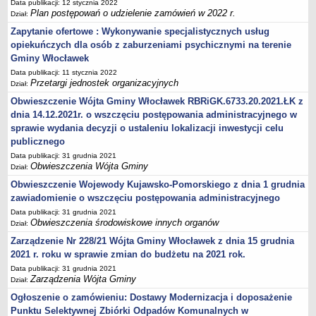
Zarządzenia Kierownika Urzędu
Data publikacji: 12 stycznia 2022
Plan postępowań o udzielenie zamówień w 2022 r.
Dział:
Baza Aktów Własnych
Zapytanie ofertowe : Wykonywanie specjalistycznych usług
Regulamin Pracy Urzędu
opiekuńczych dla osób z zaburzeniami psychicznymi na terenie
Regulamin Organizacyjny
Gminy Włocławek
Data publikacji: 11 stycznia 2022
Oświadczenia majątkowe
Przetargi jednostek organizacyjnych
Dział:
e-Urząd
Obwieszczenie Wójta Gminy Włocławek RBRiGK.6733.20.2021.ŁK z
PRZETARGI
dnia 14.12.2021r. o wszczęciu postępowania administracyjnego w
Przetargi własne Urzędu
sprawie wydania decyzji o ustaleniu lokalizacji inwestycji celu
publicznego
Przetargi jednostek organizacyjnych
Data publikacji: 31 grudnia 2021
Archiwum 2008-2010
Obwieszczenia Wójta Gminy
Dział:
Zamówienia publiczne do kwoty 30 tyś. euro
Obwieszczenie Wojewody Kujawsko-Pomorskiego z dnia 1 grudnia
zawiadomienie o wszczęciu postępowania administracyjnego
Plan postępowań o udzielenie zamówień w 2022 r.
Data publikacji: 31 grudnia 2021
Plan postępowań o udzielenie zamówień w 2021 r.
Obwieszczenia środowiskowe innych organów
Dział:
Plan postępowań o udzielenie zamówień w 2020 r.
Zarządzenie Nr 228/21 Wójta Gminy Włocławek z dnia 15 grudnia
Plan postępowań o udzielenie zamówień w 2019 r.
2021 r. roku w sprawie zmian do budżetu na 2021 rok.
Data publikacji: 31 grudnia 2021
Plan postępowań o udzielenie zamówień w 2018 r.
Zarządzenia Wójta Gminy
Dział:
Plan postępowań o udzielenie zamówień w 2017 r.
Ogłoszenie o zamówieniu: Dostawy Modernizacja i doposażenie
OCHRONA ŚRODOWISKA
Punktu Selektywnej Zbiórki Odpadów Komunalnych w