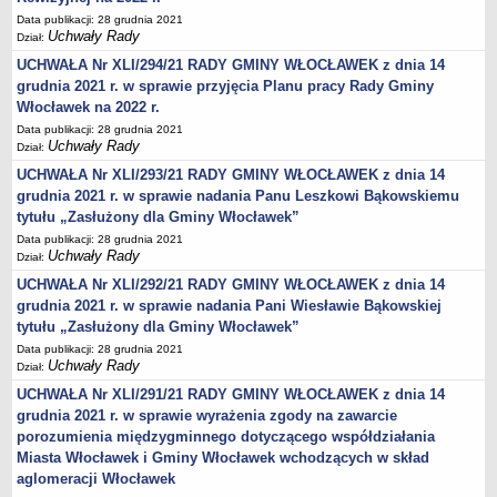
Wniosek o udostępnienie informacji publicznej
Data publikacji: 28 grudnia 2021
PRAWO LOKALNE
Uchwały Rady
Dział:
Strategia rozwoju
UCHWAŁA Nr XLI/294/21 RADY GMINY WŁOCŁAWEK z dnia 14
Zagospodarowanie przestrzenne
grudnia 2021 r. w sprawie przyjęcia Planu pracy Rady Gminy
Włocławek na 2022 r.
Program opieki nad zabytkami
Data publikacji: 28 grudnia 2021
Według roczników
Uchwały Rady
Dział:
DZIAŁ WYBORCZY
UCHWAŁA Nr XLI/293/21 RADY GMINY WŁOCŁAWEK z dnia 14
Wybory Prezydenckie 28 czerwca 2020
grudnia 2021 r. w sprawie nadania Panu Leszkowi Bąkowskiemu
tytułu „Zasłużony dla Gminy Włocławek”
Wybory Prezydenckie 2020
Data publikacji: 28 grudnia 2021
Wybory do Sejmu i do Senatu 2019
Uchwały Rady
Dział:
Wybory posłów do Parlamentu Europejskiego 2019
UCHWAŁA Nr XLI/292/21 RADY GMINY WŁOCŁAWEK z dnia 14
Wybory Samorządowe 2018 r.
grudnia 2021 r. w sprawie nadania Pani Wiesławie Bąkowskiej
tytułu „Zasłużony dla Gminy Włocławek”
Wybory ławników na kadencję 2020 – 2023
Data publikacji: 28 grudnia 2021
DZIAŁ OGŁOSZEŃ
Uchwały Rady
Dział:
Roczny Program Współpracy Gminy Włocławek z organizacjami
UCHWAŁA Nr XLI/291/21 RADY GMINY WŁOCŁAWEK z dnia 14
pozarządowymi - Konsultacje
grudnia 2021 r. w sprawie wyrażenia zgody na zawarcie
Nowe statuty sołectw - Konsultacje
porozumienia międzygminnego dotyczącego współdziałania
Miasta Włocławek i Gminy Włocławek wchodzących w skład
Konsultacje 2020 - zmiana granic
aglomeracji Włocławek
Nieodpłatna pomoc prawna