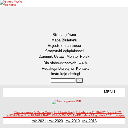
Strona główna
Mapa Biuletynu
Rejestr zmian treści
Statystyki oglądalności
Dziennik Ustaw
Monitor Polski
Menu dodatkowe
Dla słabowidzących
A
powiększ czcionkę
A
standardowy rozmiar czcionki
A
pomniejsz czcionkę
Redakcja Biuletynu
Kontakt
Instrukcja obsługi
Wyszukiwarka artykułów
Szukaj
MENU
Menu
GMINA WŁOCŁAWEK
Informacje ogólne
ścieżka nawigacji
Strona główna
> Rada Gminy
> Uchwały Rady
> Kadencja 2018-2023
> rok 2021
Symbole Gminy Włocławek
> UCHWAŁA Nr XLI/290/21 RADY GMINY WŁOCŁAWEK z dnia 14 grudnia 2021 r. w sprawie 
Statut Gminy
rok 2021
rok 2020
rok 2019
rok 2018
|
|
|
RADA GMINY