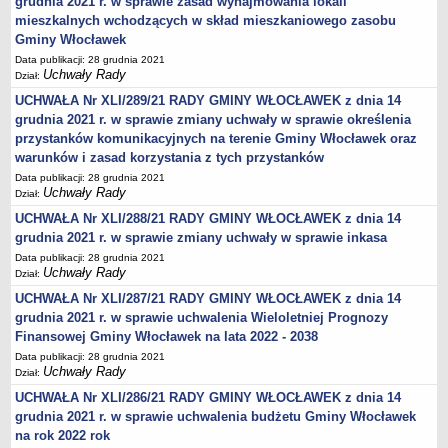
grudnia 2021 r. w sprawie zasad wynajmowania lokali
Obwieszczenia Wójta Gminy
mieszkalnych wchodzących w skład mieszkaniowego zasobu
Gminy Włocławek
Obwieszczenia Wojewody
Data publikacji: 28 grudnia 2021
Obwieszczenia innych organów
Uchwały Rady
Dział:
Obwieszczenia o sprzedaży
UCHWAŁA Nr XLI/289/21 RADY GMINY WŁOCŁAWEK z dnia 14
grudnia 2021 r. w sprawie zmiany uchwały w sprawie określenia
Informacje i Ogłoszenia
przystanków komunikacyjnych na terenie Gminy Włocławek oraz
Ogłoszenia dot. nieruchomości
warunków i zasad korzystania z tych przystanków
Sprawozdania Wójta Gminy
Data publikacji: 28 grudnia 2021
Uchwały Rady
Dział:
Zawiadomienia
UCHWAŁA Nr XLI/288/21 RADY GMINY WŁOCŁAWEK z dnia 14
Nabór pracowników
grudnia 2021 r. w sprawie zmiany uchwały w sprawie inkasa
Konkursy - gminne jednostki organizacyjne
Data publikacji: 28 grudnia 2021
Uchwały Rady
Dział:
Rejestry
UCHWAŁA Nr XLI/287/21 RADY GMINY WŁOCŁAWEK z dnia 14
Petycje kierowane do Rady Gminy
grudnia 2021 r. w sprawie uchwalenia Wieloletniej Prognozy
Petycje kierowane do Wójta Gminy
Finansowej Gminy Włocławek na lata 2022 - 2038
Raporty o stanie Gminy
Data publikacji: 28 grudnia 2021
Uchwały Rady
Dział:
Petycje
UCHWAŁA Nr XLI/286/21 RADY GMINY WŁOCŁAWEK z dnia 14
Spis Rolny 2020
grudnia 2021 r. w sprawie uchwalenia budżetu Gminy Włocławek
na rok 2022 rok
Dostępność cyfrowa strony podmiotowej BIP