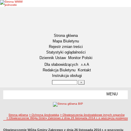
Strona główna
Mapa Biuletynu
Rejestr zmian treści
Statystyki oglądalności
Dziennik Ustaw
Monitor Polski
Menu dodatkowe
Dla słabowidzących
A
powiększ czcionkę
A
standardowy rozmiar czcionki
A
pomniejsz czcionkę
Redakcja Biuletynu
Kontakt
Instrukcja obsługi
Wyszukiwarka artykułów
Szukaj
MENU
Menu
GMINA WŁOCŁAWEK
Informacje ogólne
ścieżka nawigacji
Strona główna
> Ochrona środowiska
> Obwieszczenia środowiskowe innych organów
Symbole Gminy Włocławek
> Obwieszczenie Wójta Gminy Zakrzewo z dnia 26 listopada 2014 r. o wszczęciu postępowan
Statut Gminy
RADA GMINY
Obwieszczenie Wójta Gminy Zakrzewo z dnia 26 listopada 2014 r. o wszczęciu