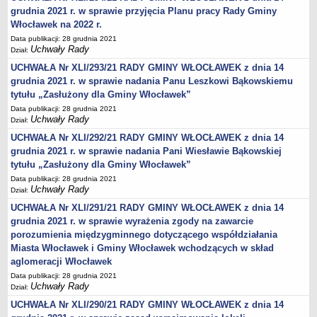
Wniosek o udostępnienie informacji publicznej
grudnia 2021 r. w sprawie przyjęcia Planu pracy Rady Gminy
PRAWO LOKALNE
Włocławek na 2022 r.
Strategia rozwoju
Data publikacji: 28 grudnia 2021
Uchwały Rady
Dział:
Zagospodarowanie przestrzenne
UCHWAŁA Nr XLI/293/21 RADY GMINY WŁOCŁAWEK z dnia 14
Program opieki nad zabytkami
grudnia 2021 r. w sprawie nadania Panu Leszkowi Bąkowskiemu
Według roczników
tytułu „Zasłużony dla Gminy Włocławek”
DZIAŁ WYBORCZY
Data publikacji: 28 grudnia 2021
Uchwały Rady
Wybory Prezydenckie 28 czerwca 2020
Dział:
UCHWAŁA Nr XLI/292/21 RADY GMINY WŁOCŁAWEK z dnia 14
Wybory Prezydenckie 2020
grudnia 2021 r. w sprawie nadania Pani Wiesławie Bąkowskiej
Wybory do Sejmu i do Senatu 2019
tytułu „Zasłużony dla Gminy Włocławek”
Wybory posłów do Parlamentu Europejskiego 2019
Data publikacji: 28 grudnia 2021
Uchwały Rady
Dział:
Wybory Samorządowe 2018 r.
UCHWAŁA Nr XLI/291/21 RADY GMINY WŁOCŁAWEK z dnia 14
Wybory ławników na kadencję 2020 – 2023
grudnia 2021 r. w sprawie wyrażenia zgody na zawarcie
DZIAŁ OGŁOSZEŃ
porozumienia międzygminnego dotyczącego współdziałania
Roczny Program Współpracy Gminy Włocławek z organizacjami
Miasta Włocławek i Gminy Włocławek wchodzących w skład
pozarządowymi - Konsultacje
aglomeracji Włocławek
Nowe statuty sołectw - Konsultacje
Data publikacji: 28 grudnia 2021
Uchwały Rady
Dział:
Konsultacje 2020 - zmiana granic
UCHWAŁA Nr XLI/290/21 RADY GMINY WŁOCŁAWEK z dnia 14
Nieodpłatna pomoc prawna