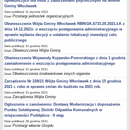
opiekuńczych dla osób z zaburzeniami psychicznymi na terenie
Zarządzenia Kierownika Urzędu
Gminy Włocławek
Baza Aktów Własnych
Data publikacji: 11 stycznia 2022
Regulamin Pracy Urzędu
Przetargi jednostek organizacyjnych
Dział:
Regulamin Organizacyjny
Obwieszczenie Wójta Gminy Włocławek RBRiGK.6733.20.2021.ŁK z
dnia 14.12.2021r. o wszczęciu postępowania administracyjnego w
Oświadczenia majątkowe
sprawie wydania decyzji o ustaleniu lokalizacji inwestycji celu
e-Urząd
publicznego
PRZETARGI
Data publikacji: 31 grudnia 2021
Obwieszczenia Wójta Gminy
Dział:
Przetargi własne Urzędu
Obwieszczenie Wojewody Kujawsko-Pomorskiego z dnia 1 grudnia
Przetargi jednostek organizacyjnych
zawiadomienie o wszczęciu postępowania administracyjnego
Archiwum 2008-2010
Data publikacji: 31 grudnia 2021
Obwieszczenia środowiskowe innych organów
Zamówienia publiczne do kwoty 30 tyś. euro
Dział:
Zarządzenie Nr 228/21 Wójta Gminy Włocławek z dnia 15 grudnia
Plan postępowań o udzielenie zamówień w 2022 r.
2021 r. roku w sprawie zmian do budżetu na 2021 rok.
Plan postępowań o udzielenie zamówień w 2021 r.
Data publikacji: 31 grudnia 2021
Plan postępowań o udzielenie zamówień w 2020 r.
Zarządzenia Wójta Gminy
Dział:
Plan postępowań o udzielenie zamówień w 2019 r.
Ogłoszenie o zamówieniu: Dostawy Modernizacja i doposażenie
Punktu Selektywnej Zbiórki Odpadów Komunalnych w
Plan postępowań o udzielenie zamówień w 2018 r.
miejscowości Poddębice - II etap
Plan postępowań o udzielenie zamówień w 2017 r.
Data publikacji: 28 grudnia 2021
Przetargi własne Urzędu
OCHRONA ŚRODOWISKA
Dział: