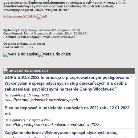
postępowania. Budowa podziemnego rurociągu wody i solanki wraz z linią
Przewodniczący Rady
światłowodową i systemem ochrony katodowej dla potrzeb zadania
inwestycyjnego nr 14624 "Projekt JURA"
Skład Rady
Pobierz skan (2356kB)
Komisje Rady Gminy
Uchwały Rady
metryczka
Wytworzył:
Wójt Gminy Zakrzewo (26 listopada 2014)
Opublikował:
Michał Szymczak (9 grudnia 2014, 15:00:09)
Protokoły z sesji
Podmiot udostępniający:
Urząd Gminy Włocławek
Ostatnia zmiana:
brak zmian
Oświadczenia majątkowe
Liczba odsłon:
1777
Imienne wykazy głosowań
Nagrania - Obrady Rady Gminy Włocławek
Interpelacje
20 OSTATNIO DODANYCH
Odpowiedzi na interpelacje
GOPS.SUO.2.2022 Informacja o przeprowadzonym postępowaniu "
Wykonywanie specjalistycznych usług opiekuńczych dla osób z
Zapytania
zaburzeniami psychicznymi na terenie Gminy Włocławek "
Odpowiedzi na zapytania
Data publikacji: 15 lutego 2022
Przetargi jednostek organizacyjnych
URZĄD GMINY
Dział:
Wójt Gminy
Plan postępowań o udzielenie zamówień na 2022 rok - 12.01.2022
rok
Skarbnik Gminy
Data publikacji: 12 stycznia 2022
Sekretarz Gminy
Plan postępowań o udzielenie zamówień w 2022 r.
Dział:
Zarządzenia Wójta Gminy
Zapytanie ofertowe : Wykonywanie specjalistycznych usług