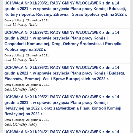
Karty Informacyjne
UCHWAŁA Nr XLI/298/21 RADY GMINY WŁOCŁAWEK z dnia 14
grudnia 2021 r. w sprawie przyjęcia Planu pracy Komisji Edukacji,
Obwieszczenia środowiskowe
Kultury i Sportu, Rodziny, Zdrowia i Spraw Społecznych na 2022 r.
Obwieszczenia środowiskowe innych organów
Data publikacji: 28 grudnia 2021
Uchwały Rady
Ogłoszenia środowiskowe
Dział:
UCHWAŁA Nr XLI/297/21 RADY GMINY WŁOCŁAWEK z dnia 14
Postanowienia środowiskowe
grudnia 2021 r. w sprawie przyjęcia Planu pracy Komisji
Postanowienia środowiskowe innych organów
Gospodarki Komunalnej, Dróg, Ochrony Środowiska i Porządku
Archiwum 2008-2010
Publicznego na 2022 r.
Data publikacji: 28 grudnia 2021
Rejestr działalności regulowanej
Uchwały Rady
Dział:
Miejscowy Plan Zagospodarowania Przestrzennego
UCHWAŁA Nr XLI/296/21 RADY GMINY WŁOCŁAWEK z dnia 14
Program Ochrony Środowiska
grudnia 2021 r. w sprawie przyjęcia Planu pracy Komisji Budżetu,
Finansów, Promocji Wsi i Spraw Europejskich na 2022 r.
Plan Gospodarki Odpadami
Data publikacji: 28 grudnia 2021
Analiza Gospodarki Odpadami
Uchwały Rady
Dział:
PORADNIK INTERESANTA
UCHWAŁA Nr XLI/295/21 RADY GMINY WŁOCŁAWEK z dnia 14
Obsługa osób doświadczonych trwałymi lub okresowymi
grudnia 2021 r. w sprawie przyjęcia Planu pracy Komisji
trudnościami w komunikowaniu się (słabosłyszących i
Rewizyjnej na 2022 r. oraz zatwierdzenia Planu kontroli Komisji
głuchoniemych)
Rewizyjnej na 2022 r.
Jak załatwić sprawę
Data publikacji: 28 grudnia 2021
Uchwały Rady
Dział:
Informacje nieudostępnione
UCHWAŁA Nr XLI/294/21 RADY GMINY WŁOCŁAWEK z dnia 14