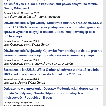
Zarządzenia Kierownika Urzędu
opiekuńczych dla osób z zaburzeniami psychicznymi na terenie
Baza Aktów Własnych
Gminy Włocławek
Regulamin Pracy Urzędu
Data publikacji: 11 stycznia 2022
Przetargi jednostek organizacyjnych
Dział:
Regulamin Organizacyjny
Obwieszczenie Wójta Gminy Włocławek RBRiGK.6733.20.2021.ŁK z
Oświadczenia majątkowe
dnia 14.12.2021r. o wszczęciu postępowania administracyjnego w
e-Urząd
sprawie wydania decyzji o ustaleniu lokalizacji inwestycji celu
publicznego
PRZETARGI
Data publikacji: 31 grudnia 2021
Przetargi własne Urzędu
Obwieszczenia Wójta Gminy
Dział:
Przetargi jednostek organizacyjnych
Obwieszczenie Wojewody Kujawsko-Pomorskiego z dnia 1 grudnia
Archiwum 2008-2010
zawiadomienie o wszczęciu postępowania administracyjnego
Zamówienia publiczne do kwoty 30 tyś. euro
Data publikacji: 31 grudnia 2021
Obwieszczenia środowiskowe innych organów
Dział:
Plan postępowań o udzielenie zamówień w 2022 r.
Zarządzenie Nr 228/21 Wójta Gminy Włocławek z dnia 15 grudnia
Plan postępowań o udzielenie zamówień w 2021 r.
2021 r. roku w sprawie zmian do budżetu na 2021 rok.
Plan postępowań o udzielenie zamówień w 2020 r.
Data publikacji: 31 grudnia 2021
Zarządzenia Wójta Gminy
Dział:
Plan postępowań o udzielenie zamówień w 2019 r.
Ogłoszenie o zamówieniu: Dostawy Modernizacja i doposażenie
Plan postępowań o udzielenie zamówień w 2018 r.
Punktu Selektywnej Zbiórki Odpadów Komunalnych w
Plan postępowań o udzielenie zamówień w 2017 r.
miejscowości Poddębice - II etap
Data publikacji: 28 grudnia 2021
OCHRONA ŚRODOWISKA
Przetargi własne Urzędu