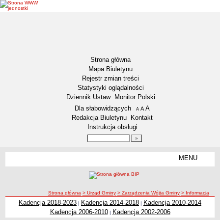
Strona główna
Mapa Biuletynu
Rejestr zmian treści
Statystyki oglądalności
Dziennik Ustaw
Monitor Polski
Menu dodatkowe
Dla słabowidzących
A
powiększ czcionkę
A
standardowy rozmiar czcionki
A
pomniejsz czcionkę
Redakcja Biuletynu
Kontakt
Instrukcja obsługi
Wyszukiwarka artykułów
Szukaj
MENU
Menu
GMINA WŁOCŁAWEK
Informacje ogólne
ścieżka nawigacji
Strona główna
> Urząd Gminy
> Zarządzenia Wójta Gminy
> Informacja
Symbole Gminy Włocławek
Kadencja 2018-2023
Kadencja 2014-2018
Kadencja 2010-2014
|
|
Statut Gminy
Kadencja 2006-2010
Kadencja 2002-2006
|
RADA GMINY