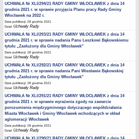
Wniosek o udostępnienie informacji publicznej
UCHWAŁA Nr XLI/294/21 RADY GMINY WŁOCŁAWEK z dnia 14
PRAWO LOKALNE
grudnia 2021 r. w sprawie przyjęcia Planu pracy Rady Gminy
Strategia rozwoju
Włocławek na 2022 r.
Data publikacji: 28 grudnia 2021
Zagospodarowanie przestrzenne
Uchwały Rady
Dział:
Program opieki nad zabytkami
UCHWAŁA Nr XLI/293/21 RADY GMINY WŁOCŁAWEK z dnia 14
Według roczników
grudnia 2021 r. w sprawie nadania Panu Leszkowi Bąkowskiemu
tytułu „Zasłużony dla Gminy Włocławek”
DZIAŁ WYBORCZY
Data publikacji: 28 grudnia 2021
Wybory Prezydenckie 28 czerwca 2020
Uchwały Rady
Dział:
Wybory Prezydenckie 2020
UCHWAŁA Nr XLI/292/21 RADY GMINY WŁOCŁAWEK z dnia 14
Wybory do Sejmu i do Senatu 2019
grudnia 2021 r. w sprawie nadania Pani Wiesławie Bąkowskiej
tytułu „Zasłużony dla Gminy Włocławek”
Wybory posłów do Parlamentu Europejskiego 2019
Data publikacji: 28 grudnia 2021
Wybory Samorządowe 2018 r.
Uchwały Rady
Dział:
Wybory ławników na kadencję 2020 – 2023
UCHWAŁA Nr XLI/291/21 RADY GMINY WŁOCŁAWEK z dnia 14
DZIAŁ OGŁOSZEŃ
grudnia 2021 r. w sprawie wyrażenia zgody na zawarcie
Roczny Program Współpracy Gminy Włocławek z organizacjami
porozumienia międzygminnego dotyczącego współdziałania
pozarządowymi - Konsultacje
Miasta Włocławek i Gminy Włocławek wchodzących w skład
aglomeracji Włocławek
Nowe statuty sołectw - Konsultacje
Data publikacji: 28 grudnia 2021
Konsultacje 2020 - zmiana granic
Uchwały Rady
Dział:
Nieodpłatna pomoc prawna
UCHWAŁA Nr XLI/290/21 RADY GMINY WŁOCŁAWEK z dnia 14