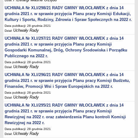
Dział:
Karty Informacyjne
UCHWAŁA Nr XLI/298/21 RADY GMINY WŁOCŁAWEK z dnia 14
Obwieszczenia środowiskowe
grudnia 2021 r. w sprawie przyjęcia Planu pracy Komisji Edukacji,
Obwieszczenia środowiskowe innych organów
Kultury i Sportu, Rodziny, Zdrowia i Spraw Społecznych na 2022 r.
Ogłoszenia środowiskowe
Data publikacji: 28 grudnia 2021
Uchwały Rady
Dział:
Postanowienia środowiskowe
UCHWAŁA Nr XLI/297/21 RADY GMINY WŁOCŁAWEK z dnia 14
Postanowienia środowiskowe innych organów
grudnia 2021 r. w sprawie przyjęcia Planu pracy Komisji
Gospodarki Komunalnej, Dróg, Ochrony Środowiska i Porządku
Archiwum 2008-2010
Publicznego na 2022 r.
Rejestr działalności regulowanej
Data publikacji: 28 grudnia 2021
Miejscowy Plan Zagospodarowania Przestrzennego
Uchwały Rady
Dział:
Program Ochrony Środowiska
UCHWAŁA Nr XLI/296/21 RADY GMINY WŁOCŁAWEK z dnia 14
grudnia 2021 r. w sprawie przyjęcia Planu pracy Komisji Budżetu,
Plan Gospodarki Odpadami
Finansów, Promocji Wsi i Spraw Europejskich na 2022 r.
Analiza Gospodarki Odpadami
Data publikacji: 28 grudnia 2021
Uchwały Rady
PORADNIK INTERESANTA
Dział:
Obsługa osób doświadczonych trwałymi lub okresowymi
UCHWAŁA Nr XLI/295/21 RADY GMINY WŁOCŁAWEK z dnia 14
trudnościami w komunikowaniu się (słabosłyszących i
grudnia 2021 r. w sprawie przyjęcia Planu pracy Komisji
głuchoniemych)
Rewizyjnej na 2022 r. oraz zatwierdzenia Planu kontroli Komisji
Rewizyjnej na 2022 r.
Jak załatwić sprawę
Data publikacji: 28 grudnia 2021
Informacje nieudostępnione
Uchwały Rady
Dział: