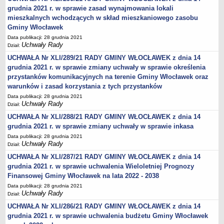
grudnia 2021 r. w sprawie zasad wynajmowania lokali
Obwieszczenia Wójta Gminy
mieszkalnych wchodzących w skład mieszkaniowego zasobu
Obwieszczenia Wojewody
Gminy Włocławek
Obwieszczenia innych organów
Data publikacji: 28 grudnia 2021
Uchwały Rady
Dział:
Obwieszczenia o sprzedaży
UCHWAŁA Nr XLI/289/21 RADY GMINY WŁOCŁAWEK z dnia 14
Informacje i Ogłoszenia
grudnia 2021 r. w sprawie zmiany uchwały w sprawie określenia
Ogłoszenia dot. nieruchomości
przystanków komunikacyjnych na terenie Gminy Włocławek oraz
warunków i zasad korzystania z tych przystanków
Sprawozdania Wójta Gminy
Data publikacji: 28 grudnia 2021
Zawiadomienia
Uchwały Rady
Dział:
Nabór pracowników
UCHWAŁA Nr XLI/288/21 RADY GMINY WŁOCŁAWEK z dnia 14
grudnia 2021 r. w sprawie zmiany uchwały w sprawie inkasa
Konkursy - gminne jednostki organizacyjne
Data publikacji: 28 grudnia 2021
Rejestry
Uchwały Rady
Dział:
Petycje kierowane do Rady Gminy
UCHWAŁA Nr XLI/287/21 RADY GMINY WŁOCŁAWEK z dnia 14
Petycje kierowane do Wójta Gminy
grudnia 2021 r. w sprawie uchwalenia Wieloletniej Prognozy
Finansowej Gminy Włocławek na lata 2022 - 2038
Raporty o stanie Gminy
Data publikacji: 28 grudnia 2021
Petycje
Uchwały Rady
Dział:
Spis Rolny 2020
UCHWAŁA Nr XLI/286/21 RADY GMINY WŁOCŁAWEK z dnia 14
grudnia 2021 r. w sprawie uchwalenia budżetu Gminy Włocławek
Dostępność cyfrowa strony podmiotowej BIP