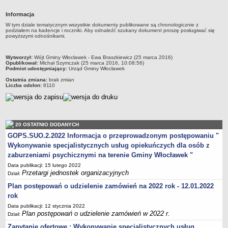
Przewodniczący Rady
Informacja
Skład Rady
W tym dziale tematycznym wszystkie dokumenty publikowane są chronologicznie z
podziałem na kadencje i roczniki. Aby odnaleźć szukany dokument proszę posługiwać się
Komisje Rady Gminy
powyższymi odnośnikami.
Uchwały Rady
metryczka
Wytworzył:
Wójt Gminy Włocławek - Ewa Braszkiewicz (25 marca 2016)
Protokoły z sesji
Opublikował:
Michał Szymczak (25 marca 2016, 10:08:56)
Podmiot udostępniający:
Urząd Gminy Włocławek
Oświadczenia majątkowe
Ostatnia zmiana:
brak zmian
Liczba odsłon:
8110
Imienne wykazy głosowań
Nagrania - Obrady Rady Gminy Włocławek
Interpelacje
20 OSTATNIO DODANYCH
Odpowiedzi na interpelacje
GOPS.SUO.2.2022 Informacja o przeprowadzonym postępowaniu "
Zapytania
Wykonywanie specjalistycznych usług opiekuńczych dla osób z
Odpowiedzi na zapytania
zaburzeniami psychicznymi na terenie Gminy Włocławek "
Data publikacji: 15 lutego 2022
URZĄD GMINY
Przetargi jednostek organizacyjnych
Dział:
Wójt Gminy
Plan postępowań o udzielenie zamówień na 2022 rok - 12.01.2022
Skarbnik Gminy
rok
Sekretarz Gminy
Data publikacji: 12 stycznia 2022
Plan postępowań o udzielenie zamówień w 2022 r.
Dział:
Zarządzenia Wójta Gminy
Zapytanie ofertowe : Wykonywanie specjalistycznych usług