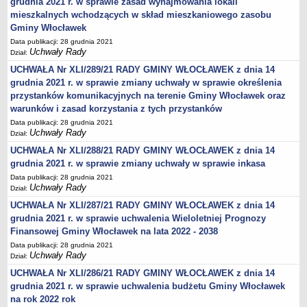
grudnia 2021 r. w sprawie zasad wynajmowania lokali
Obwieszczenia Wójta Gminy
mieszkalnych wchodzących w skład mieszkaniowego zasobu
Gminy Włocławek
Obwieszczenia Wojewody
Data publikacji: 28 grudnia 2021
Obwieszczenia innych organów
Uchwały Rady
Dział:
Obwieszczenia o sprzedaży
UCHWAŁA Nr XLI/289/21 RADY GMINY WŁOCŁAWEK z dnia 14
grudnia 2021 r. w sprawie zmiany uchwały w sprawie określenia
Informacje i Ogłoszenia
przystanków komunikacyjnych na terenie Gminy Włocławek oraz
Ogłoszenia dot. nieruchomości
warunków i zasad korzystania z tych przystanków
Sprawozdania Wójta Gminy
Data publikacji: 28 grudnia 2021
Uchwały Rady
Dział:
Zawiadomienia
UCHWAŁA Nr XLI/288/21 RADY GMINY WŁOCŁAWEK z dnia 14
Nabór pracowników
grudnia 2021 r. w sprawie zmiany uchwały w sprawie inkasa
Konkursy - gminne jednostki organizacyjne
Data publikacji: 28 grudnia 2021
Uchwały Rady
Dział:
Rejestry
UCHWAŁA Nr XLI/287/21 RADY GMINY WŁOCŁAWEK z dnia 14
Petycje kierowane do Rady Gminy
grudnia 2021 r. w sprawie uchwalenia Wieloletniej Prognozy
Petycje kierowane do Wójta Gminy
Finansowej Gminy Włocławek na lata 2022 - 2038
Raporty o stanie Gminy
Data publikacji: 28 grudnia 2021
Uchwały Rady
Dział:
Petycje
UCHWAŁA Nr XLI/286/21 RADY GMINY WŁOCŁAWEK z dnia 14
Spis Rolny 2020
grudnia 2021 r. w sprawie uchwalenia budżetu Gminy Włocławek
Dostępność cyfrowa strony podmiotowej BIP
na rok 2022 rok