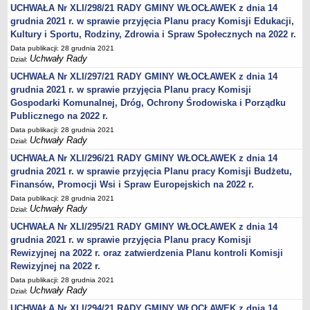
Karty Informacyjne
UCHWAŁA Nr XLI/298/21 RADY GMINY WŁOCŁAWEK z dnia 14
grudnia 2021 r. w sprawie przyjęcia Planu pracy Komisji Edukacji,
Obwieszczenia środowiskowe
Kultury i Sportu, Rodziny, Zdrowia i Spraw Społecznych na 2022 r.
Obwieszczenia środowiskowe innych organów
Data publikacji: 28 grudnia 2021
Uchwały Rady
Ogłoszenia środowiskowe
Dział:
UCHWAŁA Nr XLI/297/21 RADY GMINY WŁOCŁAWEK z dnia 14
Postanowienia środowiskowe
grudnia 2021 r. w sprawie przyjęcia Planu pracy Komisji
Postanowienia środowiskowe innych organów
Gospodarki Komunalnej, Dróg, Ochrony Środowiska i Porządku
Archiwum 2008-2010
Publicznego na 2022 r.
Rejestr działalności regulowanej
Data publikacji: 28 grudnia 2021
Uchwały Rady
Dział:
Miejscowy Plan Zagospodarowania Przestrzennego
UCHWAŁA Nr XLI/296/21 RADY GMINY WŁOCŁAWEK z dnia 14
Program Ochrony Środowiska
grudnia 2021 r. w sprawie przyjęcia Planu pracy Komisji Budżetu,
Finansów, Promocji Wsi i Spraw Europejskich na 2022 r.
Plan Gospodarki Odpadami
Data publikacji: 28 grudnia 2021
Analiza Gospodarki Odpadami
Uchwały Rady
Dział:
PORADNIK INTERESANTA
UCHWAŁA Nr XLI/295/21 RADY GMINY WŁOCŁAWEK z dnia 14
Obsługa osób doświadczonych trwałymi lub okresowymi
grudnia 2021 r. w sprawie przyjęcia Planu pracy Komisji
trudnościami w komunikowaniu się (słabosłyszących i
Rewizyjnej na 2022 r. oraz zatwierdzenia Planu kontroli Komisji
głuchoniemych)
Rewizyjnej na 2022 r.
Jak załatwić sprawę
Data publikacji: 28 grudnia 2021
Uchwały Rady
Dział:
Informacje nieudostępnione
UCHWAŁA Nr XLI/294/21 RADY GMINY WŁOCŁAWEK z dnia 14