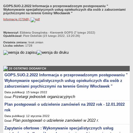
Przewodniczący Rady
GOPS.SUO.2.2022 Informacja o przeprowadzonym postępowaniu "
Wykonywanie specjalistycznych usług opiekuńczych dla osób z zaburzeniami
Skład Rady
psychicznymi na terenie Gminy Włocławek "
Informacja (270kB)
Komisje Rady Gminy
Uchwały Rady
metryczka
Wytworzył:
Elżbieta Grzegórska - Kierownik GOPS (7 lutego 2022)
Protokoły z sesji
Opublikował:
Piotr Dobiński (15 lutego 2022, 13:20:26)
Ostatnia zmiana:
brak zmian
Oświadczenia majątkowe
Liczba odsłon:
1728
Imienne wykazy głosowań
Nagrania - Obrady Rady Gminy Włocławek
Interpelacje
20 OSTATNIO DODANYCH
Odpowiedzi na interpelacje
GOPS.SUO.2.2022 Informacja o przeprowadzonym postępowaniu "
Wykonywanie specjalistycznych usług opiekuńczych dla osób z
Zapytania
zaburzeniami psychicznymi na terenie Gminy Włocławek "
Odpowiedzi na zapytania
Data publikacji: 15 lutego 2022
Przetargi jednostek organizacyjnych
URZĄD GMINY
Dział:
Wójt Gminy
Plan postępowań o udzielenie zamówień na 2022 rok - 12.01.2022
rok
Skarbnik Gminy
Data publikacji: 12 stycznia 2022
Sekretarz Gminy
Plan postępowań o udzielenie zamówień w 2022 r.
Dział:
Zarządzenia Wójta Gminy
Zapytanie ofertowe : Wykonywanie specjalistycznych usług