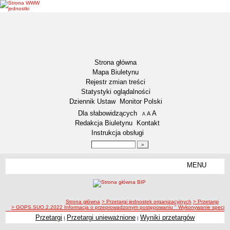
Strona główna
Mapa Biuletynu
Rejestr zmian treści
Statystyki oglądalności
Dziennik Ustaw
Monitor Polski
Menu dodatkowe
Dla słabowidzących
A
powiększ czcionkę
A
standardowy rozmiar czcionki
A
pomniejsz czcionkę
Redakcja Biuletynu
Kontakt
Instrukcja obsługi
Wyszukiwarka artykułów
Szukaj
MENU
Menu
GMINA WŁOCŁAWEK
Informacje ogólne
ścieżka nawigacji
Strona główna
> Przetargi jednostek organizacyjnych
> Przetargi
Symbole Gminy Włocławek
> GOPS.SUO.2.2022 Informacja o przeprowadzonym postępowaniu " Wykonywanie specjalist
Statut Gminy
Przetargi
Przetargi unieważnione
Wyniki przetargów
|
|
RADA GMINY