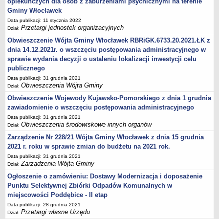
opiekuńczych dla osób z zaburzeniami psychicznymi na terenie
Zarządzenia Kierownika Urzędu
Gminy Włocławek
Baza Aktów Własnych
Data publikacji: 11 stycznia 2022
Regulamin Pracy Urzędu
Przetargi jednostek organizacyjnych
Dział:
Regulamin Organizacyjny
Obwieszczenie Wójta Gminy Włocławek RBRiGK.6733.20.2021.ŁK z
dnia 14.12.2021r. o wszczęciu postępowania administracyjnego w
Oświadczenia majątkowe
sprawie wydania decyzji o ustaleniu lokalizacji inwestycji celu
e-Urząd
publicznego
PRZETARGI
Data publikacji: 31 grudnia 2021
Obwieszczenia Wójta Gminy
Przetargi własne Urzędu
Dział:
Obwieszczenie Wojewody Kujawsko-Pomorskiego z dnia 1 grudnia
Przetargi jednostek organizacyjnych
zawiadomienie o wszczęciu postępowania administracyjnego
Archiwum 2008-2010
Data publikacji: 31 grudnia 2021
Obwieszczenia środowiskowe innych organów
Zamówienia publiczne do kwoty 30 tyś. euro
Dział:
Zarządzenie Nr 228/21 Wójta Gminy Włocławek z dnia 15 grudnia
Plan postępowań o udzielenie zamówień w 2022 r.
2021 r. roku w sprawie zmian do budżetu na 2021 rok.
Plan postępowań o udzielenie zamówień w 2021 r.
Data publikacji: 31 grudnia 2021
Plan postępowań o udzielenie zamówień w 2020 r.
Zarządzenia Wójta Gminy
Dział:
Plan postępowań o udzielenie zamówień w 2019 r.
Ogłoszenie o zamówieniu: Dostawy Modernizacja i doposażenie
Punktu Selektywnej Zbiórki Odpadów Komunalnych w
Plan postępowań o udzielenie zamówień w 2018 r.
miejscowości Poddębice - II etap
Plan postępowań o udzielenie zamówień w 2017 r.
Data publikacji: 28 grudnia 2021
Przetargi własne Urzędu
OCHRONA ŚRODOWISKA
Dział: