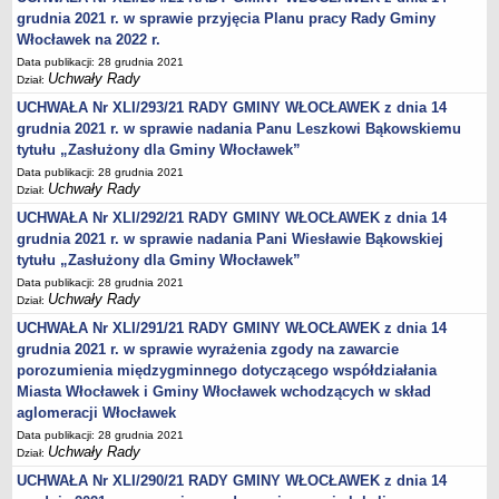
Wniosek o udostępnienie informacji publicznej
grudnia 2021 r. w sprawie przyjęcia Planu pracy Rady Gminy
PRAWO LOKALNE
Włocławek na 2022 r.
Strategia rozwoju
Data publikacji: 28 grudnia 2021
Uchwały Rady
Dział:
Zagospodarowanie przestrzenne
UCHWAŁA Nr XLI/293/21 RADY GMINY WŁOCŁAWEK z dnia 14
Program opieki nad zabytkami
grudnia 2021 r. w sprawie nadania Panu Leszkowi Bąkowskiemu
Według roczników
tytułu „Zasłużony dla Gminy Włocławek”
DZIAŁ WYBORCZY
Data publikacji: 28 grudnia 2021
Uchwały Rady
Wybory Prezydenckie 28 czerwca 2020
Dział:
UCHWAŁA Nr XLI/292/21 RADY GMINY WŁOCŁAWEK z dnia 14
Wybory Prezydenckie 2020
grudnia 2021 r. w sprawie nadania Pani Wiesławie Bąkowskiej
Wybory do Sejmu i do Senatu 2019
tytułu „Zasłużony dla Gminy Włocławek”
Wybory posłów do Parlamentu Europejskiego 2019
Data publikacji: 28 grudnia 2021
Uchwały Rady
Dział:
Wybory Samorządowe 2018 r.
UCHWAŁA Nr XLI/291/21 RADY GMINY WŁOCŁAWEK z dnia 14
Wybory ławników na kadencję 2020 – 2023
grudnia 2021 r. w sprawie wyrażenia zgody na zawarcie
DZIAŁ OGŁOSZEŃ
porozumienia międzygminnego dotyczącego współdziałania
Roczny Program Współpracy Gminy Włocławek z organizacjami
Miasta Włocławek i Gminy Włocławek wchodzących w skład
pozarządowymi - Konsultacje
aglomeracji Włocławek
Nowe statuty sołectw - Konsultacje
Data publikacji: 28 grudnia 2021
Uchwały Rady
Dział:
Konsultacje 2020 - zmiana granic
UCHWAŁA Nr XLI/290/21 RADY GMINY WŁOCŁAWEK z dnia 14
Nieodpłatna pomoc prawna