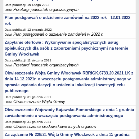
Zarządzenia Kierownika Urzędu
Data publikacji: 15 lutego 2022
Baza Aktów Własnych
Przetargi jednostek organizacyjnych
Dział:
Regulamin Pracy Urzędu
Plan postępowań o udzielenie zamówień na 2022 rok - 12.01.2022
rok
Regulamin Organizacyjny
Data publikacji: 12 stycznia 2022
Oświadczenia majątkowe
Plan postępowań o udzielenie zamówień w 2022 r.
Dział:
e-Urząd
Zapytanie ofertowe : Wykonywanie specjalistycznych usług
opiekuńczych dla osób z zaburzeniami psychicznymi na terenie
PRZETARGI
Gminy Włocławek
Przetargi własne Urzędu
Data publikacji: 11 stycznia 2022
Przetargi jednostek organizacyjnych
Przetargi jednostek organizacyjnych
Dział:
Archiwum 2008-2010
Obwieszczenie Wójta Gminy Włocławek RBRiGK.6733.20.2021.ŁK z
dnia 14.12.2021r. o wszczęciu postępowania administracyjnego w
Zamówienia publiczne do kwoty 30 tyś. euro
sprawie wydania decyzji o ustaleniu lokalizacji inwestycji celu
Plan postępowań o udzielenie zamówień w 2022 r.
publicznego
Plan postępowań o udzielenie zamówień w 2021 r.
Data publikacji: 31 grudnia 2021
Obwieszczenia Wójta Gminy
Dział:
Plan postępowań o udzielenie zamówień w 2020 r.
Obwieszczenie Wojewody Kujawsko-Pomorskiego z dnia 1 grudnia
Plan postępowań o udzielenie zamówień w 2019 r.
zawiadomienie o wszczęciu postępowania administracyjnego
Plan postępowań o udzielenie zamówień w 2018 r.
Data publikacji: 31 grudnia 2021
Obwieszczenia środowiskowe innych organów
Dział:
Plan postępowań o udzielenie zamówień w 2017 r.
Zarządzenie Nr 228/21 Wójta Gminy Włocławek z dnia 15 grudnia
OCHRONA ŚRODOWISKA