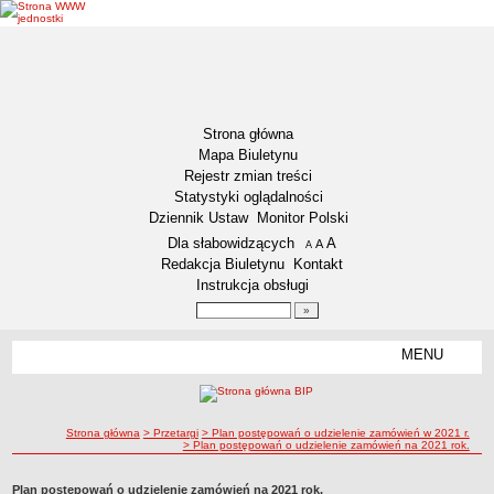
Strona główna
Mapa Biuletynu
Rejestr zmian treści
Statystyki oglądalności
Dziennik Ustaw
Monitor Polski
Menu dodatkowe
Dla słabowidzących
A
powiększ czcionkę
A
standardowy rozmiar czcionki
A
pomniejsz czcionkę
Redakcja Biuletynu
Kontakt
Instrukcja obsługi
Wyszukiwarka artykułów
Szukaj
MENU
Menu
GMINA WŁOCŁAWEK
Informacje ogólne
ścieżka nawigacji
Strona główna
> Przetargi
> Plan postępowań o udzielenie zamówień w 2021 r.
Symbole Gminy Włocławek
> Plan postępowań o udzielenie zamówień na 2021 rok.
Statut Gminy
RADA GMINY
Plan postępowań o udzielenie zamówień na 2021 rok.