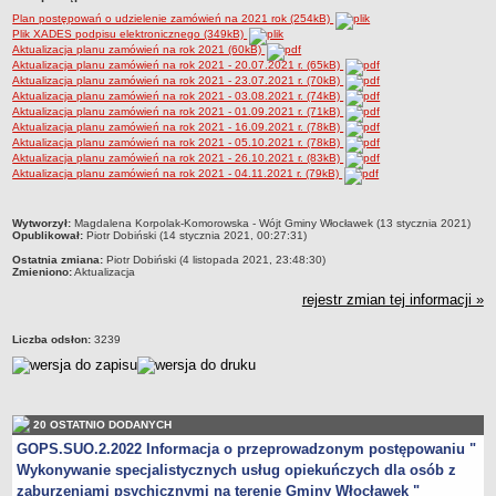
Przewodniczący Rady
Plan postępowań o udzielenie zamówień na 2021 rok (254kB)
Plik XADES podpisu elektronicznego (349kB)
Skład Rady
Aktualizacja planu zamówień na rok 2021 (60kB)
Aktualizacja planu zamówień na rok 2021 - 20.07.2021 r. (65kB)
Komisje Rady Gminy
Aktualizacja planu zamówień na rok 2021 - 23.07.2021 r. (70kB)
Aktualizacja planu zamówień na rok 2021 - 03.08.2021 r. (74kB)
Uchwały Rady
Aktualizacja planu zamówień na rok 2021 - 01.09.2021 r. (71kB)
Aktualizacja planu zamówień na rok 2021 - 16.09.2021 r. (78kB)
Protokoły z sesji
Aktualizacja planu zamówień na rok 2021 - 05.10.2021 r. (78kB)
Aktualizacja planu zamówień na rok 2021 - 26.10.2021 r. (83kB)
Oświadczenia majątkowe
Aktualizacja planu zamówień na rok 2021 - 04.11.2021 r. (79kB)
Imienne wykazy głosowań
Nagrania - Obrady Rady Gminy Włocławek
metryczka
Wytworzył:
Magdalena Korpolak-Komorowska - Wójt Gminy Włocławek (13 stycznia 2021)
Opublikował:
Piotr Dobiński (14 stycznia 2021, 00:27:31)
Interpelacje
Ostatnia zmiana:
Piotr Dobiński (4 listopada 2021, 23:48:30)
Zmieniono:
Aktualizacja
Odpowiedzi na interpelacje
rejestr zmian tej informacji »
Zapytania
Odpowiedzi na zapytania
Liczba odsłon:
3239
URZĄD GMINY
Wójt Gminy
Skarbnik Gminy
20 OSTATNIO DODANYCH
Sekretarz Gminy
GOPS.SUO.2.2022 Informacja o przeprowadzonym postępowaniu "
Wykonywanie specjalistycznych usług opiekuńczych dla osób z
Zarządzenia Wójta Gminy
zaburzeniami psychicznymi na terenie Gminy Włocławek "