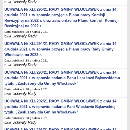
Wniosek o udostępnienie informacji publicznej
Uchwały Rady
Dział:
PRAWO LOKALNE
UCHWAŁA Nr XLI/295/21 RADY GMINY WŁOCŁAWEK z dnia 14
Strategia rozwoju
grudnia 2021 r. w sprawie przyjęcia Planu pracy Komisji
Rewizyjnej na 2022 r. oraz zatwierdzenia Planu kontroli Komisji
Zagospodarowanie przestrzenne
Rewizyjnej na 2022 r.
Program opieki nad zabytkami
Data publikacji: 28 grudnia 2021
Uchwały Rady
Według roczników
Dział:
UCHWAŁA Nr XLI/294/21 RADY GMINY WŁOCŁAWEK z dnia 14
DZIAŁ WYBORCZY
grudnia 2021 r. w sprawie przyjęcia Planu pracy Rady Gminy
Wybory Prezydenckie 28 czerwca 2020
Włocławek na 2022 r.
Wybory Prezydenckie 2020
Data publikacji: 28 grudnia 2021
Wybory do Sejmu i do Senatu 2019
Uchwały Rady
Dział:
Wybory posłów do Parlamentu Europejskiego 2019
UCHWAŁA Nr XLI/293/21 RADY GMINY WŁOCŁAWEK z dnia 14
grudnia 2021 r. w sprawie nadania Panu Leszkowi Bąkowskiemu
Wybory Samorządowe 2018 r.
tytułu „Zasłużony dla Gminy Włocławek”
Wybory ławników na kadencję 2020 – 2023
Data publikacji: 28 grudnia 2021
Uchwały Rady
DZIAŁ OGŁOSZEŃ
Dział:
Roczny Program Współpracy Gminy Włocławek z organizacjami
UCHWAŁA Nr XLI/292/21 RADY GMINY WŁOCŁAWEK z dnia 14
pozarządowymi - Konsultacje
grudnia 2021 r. w sprawie nadania Pani Wiesławie Bąkowskiej
tytułu „Zasłużony dla Gminy Włocławek”
Nowe statuty sołectw - Konsultacje
Data publikacji: 28 grudnia 2021
Konsultacje 2020 - zmiana granic
Uchwały Rady
Dział:
Nieodpłatna pomoc prawna
UCHWAŁA Nr XLI/291/21 RADY GMINY WŁOCŁAWEK z dnia 14