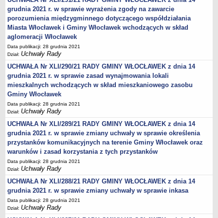
grudnia 2021 r. w sprawie wyrażenia zgody na zawarcie
Obwieszczenia Wójta Gminy
porozumienia międzygminnego dotyczącego współdziałania
Obwieszczenia Wojewody
Miasta Włocławek i Gminy Włocławek wchodzących w skład
Obwieszczenia innych organów
aglomeracji Włocławek
Data publikacji: 28 grudnia 2021
Obwieszczenia o sprzedaży
Uchwały Rady
Dział:
Informacje i Ogłoszenia
UCHWAŁA Nr XLI/290/21 RADY GMINY WŁOCŁAWEK z dnia 14
Ogłoszenia dot. nieruchomości
grudnia 2021 r. w sprawie zasad wynajmowania lokali
mieszkalnych wchodzących w skład mieszkaniowego zasobu
Sprawozdania Wójta Gminy
Gminy Włocławek
Zawiadomienia
Data publikacji: 28 grudnia 2021
Nabór pracowników
Uchwały Rady
Dział:
Konkursy - gminne jednostki organizacyjne
UCHWAŁA Nr XLI/289/21 RADY GMINY WŁOCŁAWEK z dnia 14
grudnia 2021 r. w sprawie zmiany uchwały w sprawie określenia
Rejestry
przystanków komunikacyjnych na terenie Gminy Włocławek oraz
Petycje kierowane do Rady Gminy
warunków i zasad korzystania z tych przystanków
Petycje kierowane do Wójta Gminy
Data publikacji: 28 grudnia 2021
Uchwały Rady
Dział:
Raporty o stanie Gminy
UCHWAŁA Nr XLI/288/21 RADY GMINY WŁOCŁAWEK z dnia 14
Petycje
grudnia 2021 r. w sprawie zmiany uchwały w sprawie inkasa
Spis Rolny 2020
Data publikacji: 28 grudnia 2021
Uchwały Rady
Dział:
Dostępność cyfrowa strony podmiotowej BIP