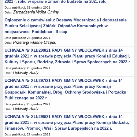
2021 r. roku w sprawie zmian do budżetu na 2021 rok.
Karty Informacyjne
Data publikacji: 31 grudnia 2021
Obwieszczenia środowiskowe
Zarządzenia Wójta Gminy
Dział:
Obwieszczenia środowiskowe innych organów
Ogłoszenie o zamówieniu: Dostawy Modernizacja i doposażenie
Punktu Selektywnej Zbiórki Odpadów Komunalnych w
Ogłoszenia środowiskowe
miejscowości Poddębice - II etap
Postanowienia środowiskowe
Data publikacji: 28 grudnia 2021
Postanowienia środowiskowe innych organów
Przetargi własne Urzędu
Dział:
Archiwum 2008-2010
UCHWAŁA Nr XLI/298/21 RADY GMINY WŁOCŁAWEK z dnia 14
grudnia 2021 r. w sprawie przyjęcia Planu pracy Komisji Edukacji,
Rejestr działalności regulowanej
Kultury i Sportu, Rodziny, Zdrowia i Spraw Społecznych na 2022 r.
Miejscowy Plan Zagospodarowania Przestrzennego
Data publikacji: 28 grudnia 2021
Uchwały Rady
Dział:
Program Ochrony Środowiska
UCHWAŁA Nr XLI/297/21 RADY GMINY WŁOCŁAWEK z dnia 14
Plan Gospodarki Odpadami
grudnia 2021 r. w sprawie przyjęcia Planu pracy Komisji
Analiza Gospodarki Odpadami
Gospodarki Komunalnej, Dróg, Ochrony Środowiska i Porządku
PORADNIK INTERESANTA
Publicznego na 2022 r.
Obsługa osób doświadczonych trwałymi lub okresowymi
Data publikacji: 28 grudnia 2021
Uchwały Rady
trudnościami w komunikowaniu się (słabosłyszących i
Dział:
głuchoniemych)
UCHWAŁA Nr XLI/296/21 RADY GMINY WŁOCŁAWEK z dnia 14
grudnia 2021 r. w sprawie przyjęcia Planu pracy Komisji Budżetu,
Jak załatwić sprawę
Finansów, Promocji Wsi i Spraw Europejskich na 2022 r.
Informacje nieudostępnione
Data publikacji: 28 grudnia 2021