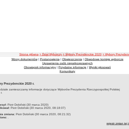
ścieżka nawigacji
Strona główna
> Dział Wyborczy
> Wybory Prezydenckie 2020
> Wybory Prezydenc
Wzory dokumentów
|
Postanowienia
|
Obwieszczenia
|
Obwodowe komisje wyborcze
Uprawnienia osób niepełnosprawnych
Obowiązek informacyjny
|
Przydatne informacje
|
Wyniki głosowań
Komunikaty
y Prezydenckie 2020 r.
dziale zamieszczamy informacje dotyczące Wyborów Prezydenta Rzeczypospolitej Polskiej
r.
czka
rzył:
Piotr Dobiński (30 marca 2020)
ikował:
Piotr Dobiński (30 marca 2020, 08:18:07)
nia zmiana:
Piotr Dobiński (30 marca 2020, 08:21:32)
iono:
.
rejestr zmian tej 