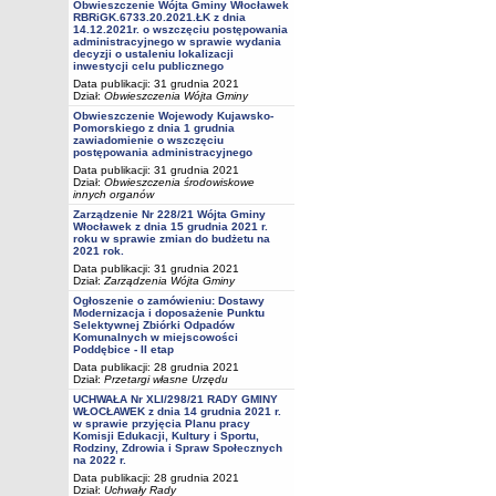
Obwieszczenie Wójta Gminy Włocławek
RBRiGK.6733.20.2021.ŁK z dnia
14.12.2021r. o wszczęciu postępowania
administracyjnego w sprawie wydania
decyzji o ustaleniu lokalizacji
inwestycji celu publicznego
Data publikacji: 31 grudnia 2021
Dział:
Obwieszczenia Wójta Gminy
Obwieszczenie Wojewody Kujawsko-
Pomorskiego z dnia 1 grudnia
zawiadomienie o wszczęciu
postępowania administracyjnego
Data publikacji: 31 grudnia 2021
Dział:
Obwieszczenia środowiskowe
innych organów
Zarządzenie Nr 228/21 Wójta Gminy
Włocławek z dnia 15 grudnia 2021 r.
roku w sprawie zmian do budżetu na
2021 rok.
Data publikacji: 31 grudnia 2021
Dział:
Zarządzenia Wójta Gminy
Ogłoszenie o zamówieniu: Dostawy
Modernizacja i doposażenie Punktu
Selektywnej Zbiórki Odpadów
Komunalnych w miejscowości
Poddębice - II etap
Data publikacji: 28 grudnia 2021
Dział:
Przetargi własne Urzędu
UCHWAŁA Nr XLI/298/21 RADY GMINY
WŁOCŁAWEK z dnia 14 grudnia 2021 r.
w sprawie przyjęcia Planu pracy
Komisji Edukacji, Kultury i Sportu,
Rodziny, Zdrowia i Spraw Społecznych
na 2022 r.
Data publikacji: 28 grudnia 2021
Dział:
Uchwały Rady