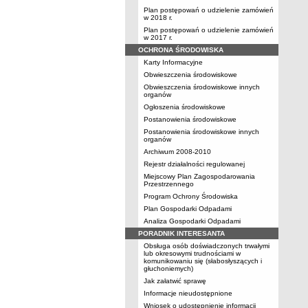
Plan postępowań o udzielenie zamówień
w 2018 r.
Plan postępowań o udzielenie zamówień
w 2017 r.
OCHRONA ŚRODOWISKA
Karty Informacyjne
Obwieszczenia środowiskowe
Obwieszczenia środowiskowe innych
organów
Ogłoszenia środowiskowe
Postanowienia środowiskowe
Postanowienia środowiskowe innych
organów
Archiwum 2008-2010
Rejestr działalności regulowanej
Miejscowy Plan Zagospodarowania
Przestrzennego
Program Ochrony Środowiska
Plan Gospodarki Odpadami
Analiza Gospodarki Odpadami
PORADNIK INTERESANTA
Obsługa osób doświadczonych trwałymi
lub okresowymi trudnościami w
komunikowaniu się (słabosłyszących i
głuchoniemych)
Jak załatwić sprawę
Informacje nieudostępnione
Wniosek o udostępnienie informacji