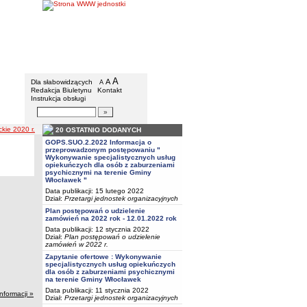
BIP - Gmina Włocławek
Menu dodatkowe
A
powiększ czcionkę
A
standardowy rozmiar czcionki
Dla słabowidzących
A
pomniejsz czcionkę
Redakcja Biuletynu
Kontakt
Instrukcja obsługi
Wyszukiwarka artykułów
Szukaj
kie 2020 r.
20 OSTATNIO DODANYCH
GOPS.SUO.2.2022 Informacja o
przeprowadzonym postępowaniu "
Wykonywanie specjalistycznych usług
opiekuńczych dla osób z zaburzeniami
psychicznymi na terenie Gminy
Włocławek "
Data publikacji: 15 lutego 2022
Dział:
Przetargi jednostek organizacyjnych
Plan postępowań o udzielenie
zamówień na 2022 rok - 12.01.2022 rok
Data publikacji: 12 stycznia 2022
Dział:
Plan postępowań o udzielenie
zamówień w 2022 r.
Zapytanie ofertowe : Wykonywanie
specjalistycznych usług opiekuńczych
dla osób z zaburzeniami psychicznymi
na terenie Gminy Włocławek
Data publikacji: 11 stycznia 2022
informacji »
Dział:
Przetargi jednostek organizacyjnych