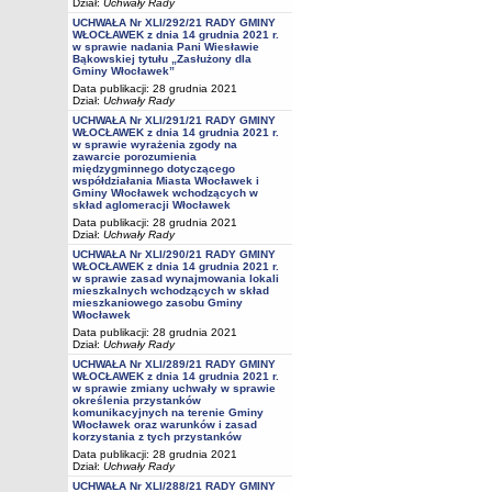
Dział:
Uchwały Rady
UCHWAŁA Nr XLI/292/21 RADY GMINY
WŁOCŁAWEK z dnia 14 grudnia 2021 r.
w sprawie nadania Pani Wiesławie
Bąkowskiej tytułu „Zasłużony dla
Gminy Włocławek”
Data publikacji: 28 grudnia 2021
Dział:
Uchwały Rady
UCHWAŁA Nr XLI/291/21 RADY GMINY
WŁOCŁAWEK z dnia 14 grudnia 2021 r.
w sprawie wyrażenia zgody na
zawarcie porozumienia
międzygminnego dotyczącego
współdziałania Miasta Włocławek i
Gminy Włocławek wchodzących w
skład aglomeracji Włocławek
Data publikacji: 28 grudnia 2021
Dział:
Uchwały Rady
UCHWAŁA Nr XLI/290/21 RADY GMINY
WŁOCŁAWEK z dnia 14 grudnia 2021 r.
w sprawie zasad wynajmowania lokali
mieszkalnych wchodzących w skład
mieszkaniowego zasobu Gminy
Włocławek
Data publikacji: 28 grudnia 2021
Dział:
Uchwały Rady
UCHWAŁA Nr XLI/289/21 RADY GMINY
WŁOCŁAWEK z dnia 14 grudnia 2021 r.
w sprawie zmiany uchwały w sprawie
określenia przystanków
komunikacyjnych na terenie Gminy
Włocławek oraz warunków i zasad
korzystania z tych przystanków
Data publikacji: 28 grudnia 2021
Dział:
Uchwały Rady
UCHWAŁA Nr XLI/288/21 RADY GMINY