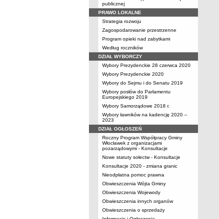
publicznej
PRAWO LOKALNE
Strategia rozwoju
Zagospodarowanie przestrzenne
Program opieki nad zabytkami
Według roczników
DZIAŁ WYBORCZY
Wybory Prezydenckie 28 czerwca 2020
Wybory Prezydenckie 2020
Wybory do Sejmu i do Senatu 2019
Wybory posłów do Parlamentu
Europejskiego 2019
Wybory Samorządowe 2018 r.
Wybory ławników na kadencję 2020 –
2023
DZIAŁ OGŁOSZEŃ
Roczny Program Współpracy Gminy
Włocławek z organizacjami
pozarządowymi - Konsultacje
Nowe statuty sołectw - Konsultacje
Konsultacje 2020 - zmiana granic
Nieodpłatna pomoc prawna
Obwieszczenia Wójta Gminy
Obwieszczenia Wojewody
Obwieszczenia innych organów
Obwieszczenia o sprzedaży
Informacje i Ogłoszenia