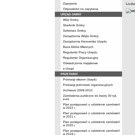
Zapytania
Liczb
Odpowiedzi na zapytania
URZĄD GMINY
Wójt Gminy
Skarbnik Gminy
Sekretarz Gminy
Zarządzenia Wójta Gminy
Zarządzenia Kierownika Urzędu
Baza Aktów Własnych
Regulamin Pracy Urzędu
Regulamin Organizacyjny
Oświadczenia majątkowe
e-Urząd
PRZETARGI
Przetargi własne Urzędu
Przetargi jednostek organizacyjnych
Archiwum 2008-2010
Zamówienia publiczne do kwoty 30 tyś.
euro
Plan postępowań o udzielenie zamówień
w 2022 r.
Plan postępowań o udzielenie zamówień
w 2021 r.
Plan postępowań o udzielenie zamówień
w 2020 r.
Plan postępowań o udzielenie zamówień
w 2019 r.