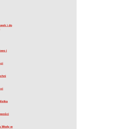
wek i do
y
owo i
ści
chni
ści
Wistka
owości
ia Wody w