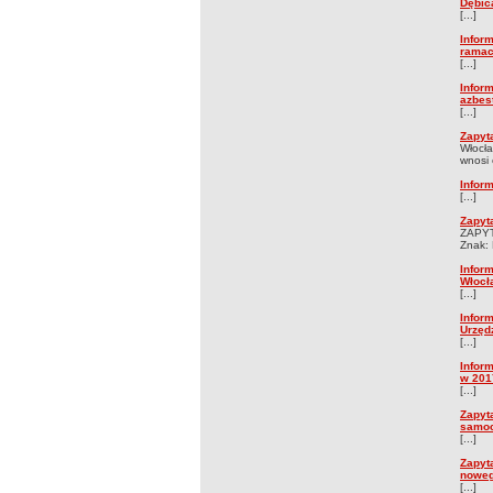
Dębic
[...]
Infor
ramac
[...]
Infor
azbes
[...]
Zapyt
Włocł
wnosi 
Infor
[...]
Zapyt
ZAPY
Znak:
Infor
Włocł
[...]
Infor
Urzęd
[...]
Infor
w 201
[...]
Zapyt
samoc
[...]
Zapyt
noweg
[...]