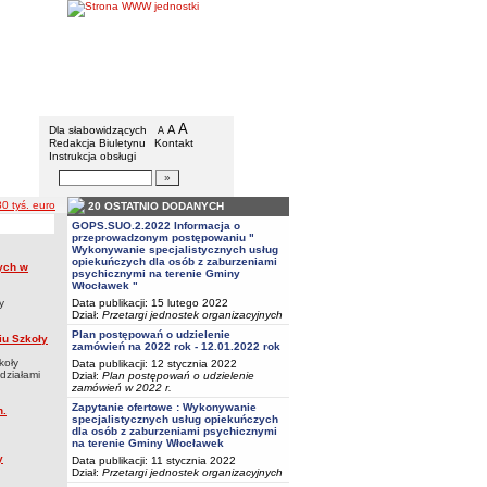
BIP - Gmina Włocławek
Menu dodatkowe
A
powiększ czcionkę
A
standardowy rozmiar czcionki
Dla słabowidzących
A
pomniejsz czcionkę
Redakcja Biuletynu
Kontakt
Instrukcja obsługi
Wyszukiwarka artykułów
Szukaj
0 tyś. euro
20 OSTATNIO DODANYCH
GOPS.SUO.2.2022 Informacja o
przeprowadzonym postępowaniu "
Wykonywanie specjalistycznych usług
opiekuńczych dla osób z zaburzeniami
ych w
psychicznymi na terenie Gminy
Włocławek "
y
Data publikacji: 15 lutego 2022
Dział:
Przetargi jednostek organizacyjnych
Plan postępowań o udzielenie
iu Szkoły
zamówień na 2022 rok - 12.01.2022 rok
koły
Data publikacji: 12 stycznia 2022
działami
Dział:
Plan postępowań o udzielenie
zamówień w 2022 r.
Zapytanie ofertowe : Wykonywanie
n.
specjalistycznych usług opiekuńczych
dla osób z zaburzeniami psychicznymi
na terenie Gminy Włocławek
y
Data publikacji: 11 stycznia 2022
Dział:
Przetargi jednostek organizacyjnych