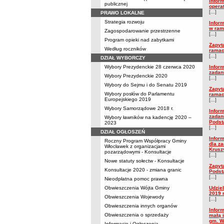
Infor
publicznej
opera
[...]
PRAWO LOKALNE
Strategia rozwoju
Infor
w ram
Zagospodarowanie przestrzenne
[...]
Program opieki nad zabytkami
Zapyt
Według roczników
ramac
[...]
DZIAŁ WYBORCZY
Wybory Prezydenckie 28 czerwca 2020
Infor
zadan
Wybory Prezydenckie 2020
[...]
Wybory do Sejmu i do Senatu 2019
Zapyt
Wybory posłów do Parlamentu
ramac
Europejskiego 2019
[...]
Wybory Samorządowe 2018 r.
Infor
zadan
Wybory ławników na kadencję 2020 –
Podst
2023
[...]
DZIAŁ OGŁOSZEŃ
Infor
Roczny Program Współpracy Gminy
dla z
Włocławek z organizacjami
Krusz
pozarządowymi - Konsultacje
[...]
Nowe statuty sołectw - Konsultacje
Zapyt
Konsultacje 2020 - zmiana granic
Podst
[...]
Nieodpłatna pomoc prawna
Obwieszczenia Wójta Gminy
Udzie
2019 
Obwieszczenia Wojewody
[...]
Obwieszczenia innych organów
Infor
Obwieszczenia o sprzedaży
małą 
gm. W
Informacje i Ogłoszenia