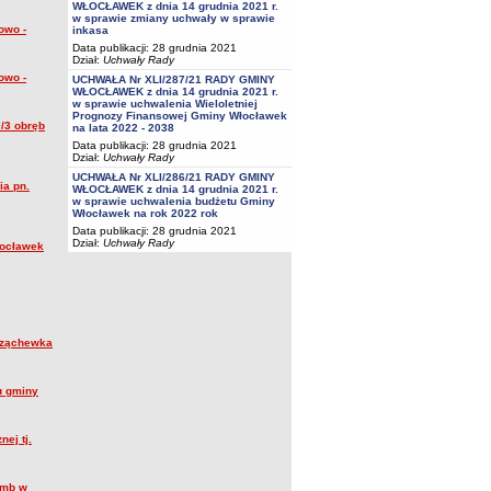
WŁOCŁAWEK z dnia 14 grudnia 2021 r.
w sprawie zmiany uchwały w sprawie
owo -
inkasa
Data publikacji: 28 grudnia 2021
Dział:
Uchwały Rady
owo -
UCHWAŁA Nr XLI/287/21 RADY GMINY
WŁOCŁAWEK z dnia 14 grudnia 2021 r.
w sprawie uchwalenia Wieloletniej
Prognozy Finansowej Gminy Włocławek
/3 obręb
na lata 2022 - 2038
Data publikacji: 28 grudnia 2021
Dział:
Uchwały Rady
UCHWAŁA Nr XLI/286/21 RADY GMINY
ia pn.
WŁOCŁAWEK z dnia 14 grudnia 2021 r.
w sprawie uchwalenia budżetu Gminy
Włocławek na rok 2022 rok
Data publikacji: 28 grudnia 2021
Dział:
Uchwały Rady
łocławek
arząchewka
u gminy
ej tj.
 mb w