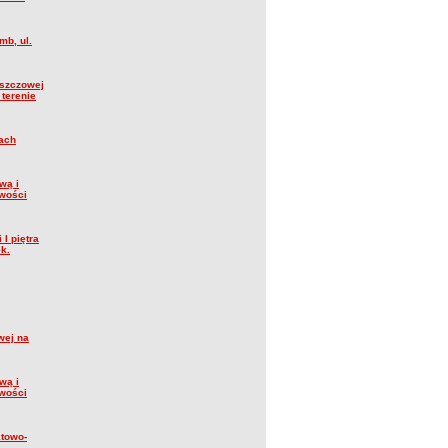
mb, ul.
deszczowej
terenie
iach
wą i
owości
I piętra
k.
wej na
wą i
owości
ktowo-