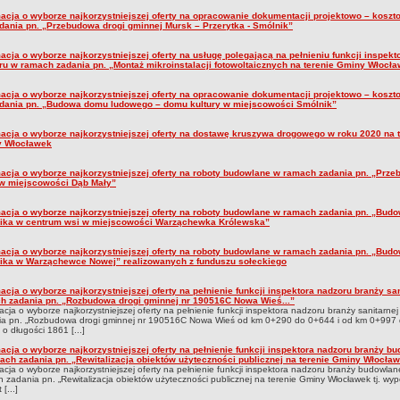
macja o wyborze najkorzystniejszej oferty na opracowanie dokumentacji projektowo – koszt
adania pn. „Przebudowa drogi gminnej Mursk – Przerytka - Smólnik”
acja o wyborze najkorzystniejszej oferty na usługę polegającą na pełnieniu funkcji inspekt
ru w ramach zadania pn. „Montaż mikroinstalacji fotowoltaicznych na terenie Gminy Włocł
macja o wyborze najkorzystniejszej oferty na opracowanie dokumentacji projektowo – koszt
adania pn. „Budowa domu ludowego – domu kultury w miejscowości Smólnik”
macja o wyborze najkorzystniejszej oferty na dostawę kruszywa drogowego w roku 2020 na 
 Włocławek
macja o wyborze najkorzystniejszej oferty na roboty budowlane w ramach zadania pn. „Prz
 w miejscowości Dąb Mały”
macja o wyborze najkorzystniejszej oferty na roboty budowlane w ramach zadania pn. „Bud
ika w centrum wsi w miejscowości Warząchewka Królewska”
macja o wyborze najkorzystniejszej oferty na roboty budowlane w ramach zadania pn. „Bud
ika w Warząchewce Nowej” realizowanych z funduszu sołeckiego
acja o wyborze najkorzystniejszej oferty na pełnienie funkcji inspektora nadzoru branży sa
h zadania pn. „Rozbudowa drogi gminnej nr 190516C Nowa Wieś...”
acja o wyborze najkorzystniejszej oferty na pełnienie funkcji inspektora nadzoru branży sanitarne
ia pn. „Rozbudowa drogi gminnej nr 190516C Nowa Wieś od km 0+290 do 0+644 i od km 0+997
o długości 1861 [...]
acja o wyborze najkorzystniejszej oferty na pełnienie funkcji inspektora nadzoru branży b
ach zadania pn. „Rewitalizacja obiektów użyteczności publicznej na terenie Gminy Włocław
acja o wyborze najkorzystniejszej oferty na pełnienie funkcji inspektora nadzoru branży budowlan
 zadania pn. „Rewitalizacja obiektów użyteczności publicznej na terenie Gminy Włocławek tj. wyp
[...]