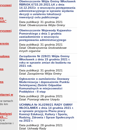
Obwieszczenie Wójta Gminy Włocławek
RBRiGK.6733.20.2021.ŁK z dnia
orysowej
14.12.2021r. o wszczęciu postępowania
administracyjnego w sprawie wydania
decyzji o ustaleniu lokalizacji
inwestycji celu publicznego
ora
awek”
Data publikacji: 31 grudnia 2021
Dział:
Obwieszczenia Wójta Gminy
Obwieszczenie Wojewody Kujawsko-
orysowej
Pomorskiego z dnia 1 grudnia
zawiadomienie o wszczęciu
postępowania administracyjnego
terenie
Data publikacji: 31 grudnia 2021
Dział:
Obwieszczenia środowiskowe
innych organów
ebudowa
Zarządzenie Nr 228/21 Wójta Gminy
Włocławek z dnia 15 grudnia 2021 r.
roku w sprawie zmian do budżetu na
2021 rok.
owa
Data publikacji: 31 grudnia 2021
Dział:
Zarządzenia Wójta Gminy
Ogłoszenie o zamówieniu: Dostawy
owa
Modernizacja i doposażenie Punktu
Selektywnej Zbiórki Odpadów
Komunalnych w miejscowości
Poddębice - II etap
nitarnej w
Data publikacji: 28 grudnia 2021
Dział:
Przetargi własne Urzędu
j w ramach
 do km
UCHWAŁA Nr XLI/298/21 RADY GMINY
WŁOCŁAWEK z dnia 14 grudnia 2021 r.
w sprawie przyjęcia Planu pracy
udowlanej
Komisji Edukacji, Kultury i Sportu,
ek...”
Rodziny, Zdrowia i Spraw Społecznych
ej w
na 2022 r.
osażenie i
Data publikacji: 28 grudnia 2021
Dział:
Uchwały Rady