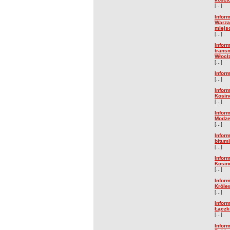
[...]
Infor
Warzą
miejs
[...]
Infor
trans
Włocł
[...]
Infor
[...]
Infor
Kosin
[...]
Infor
Modze
[...]
Infor
bitum
[...]
Infor
Kosin
[...]
Infor
Króle
[...]
Infor
Łączki
[...]
Infor