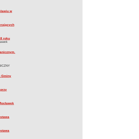
sławiu w
erających
18 roku
ławek
ranicznym.
ANICZNY
u Gminy
 przy
Włocławek
ostawa
ostawa