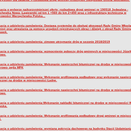
macja o wyborze najkorzystniejszej oferty: rozbudowa drogi gminnej nr 190518 Jedwabna -
chewka Nowa- Łagiewniki od km 1 +560 do km 2+450 wraz z infrastrukturą techniczną w
cowości Warząchewka Polska...
macja o udzieleniu zamówienia: Dostawa systemów do obsługi głosowań Rady Gminy Włocła
misji oraz utrwalania za pomocą urządzeń rejestrujących obraz i dźwięk z obrad Rady Gmin
awek.
macja o udzieleniu zamówienia: zimowe utrzymanie dróg w sezonie 2018/2019
macja o udzieleniu zamówienia: wzmocnienie poboczy dróg gminnych w miejscowości Józef
owo.
macja o udzieleniu zamówienia: Wykonanie nawierzchni bitumicznej na drodze w miejscowo
rowo- pętla MPK
macja o udzieleniu zamówienia: Wykonanie profilowania podbudowy oraz wykonanie nawierz
icznej na drodze w miejscowości Ładne.
macja o udzieleniu zamówienia: Wykonanie nawierzchni bitumicznej na drodze w miejscowo
owo.
macja o udzieleniu zamówienia:Wykonanie nakładki bitumicznej na drodze w miejscowości 
wska.
macja o udzieleniu zamówienia: Wykonanie profilowania podbudowy drogi gminnej w miejsc
.
macja o udzieleniu zamówienia: wymiana pokrycia dachowego na budynku Stacji Uzdatnian