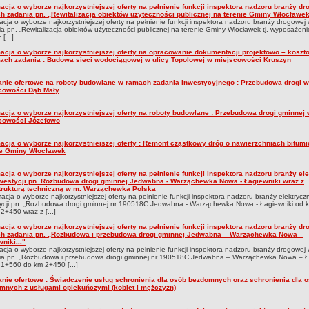
acja o wyborze najkorzystniejszej oferty na pełnienie funkcji inspektora nadzoru branży d
h zadania pn. „Rewitalizacja obiektów użyteczności publicznej na terenie Gminy Włocławek 
acja o wyborze najkorzystniejszej oferty na pełnienie funkcji inspektora nadzoru branży drogowej
a pn. „Rewitalizacja obiektów użyteczności publicznej na terenie Gminy Włocławek tj. wyposażeni
 [...]
macja o wyborze najkorzystniejszej oferty na opracowanie dokumentacji projektowo – koszt
ach zadania : Budowa sieci wodociągowej w ulicy Topolowej w miejscowości Kruszyn
anie ofertowe na roboty budowlane w ramach zadania inwestycyjnego : Przebudowa drogi w
cowości Dąb Mały
macja o wyborze najkorzystniejszej oferty na roboty budowlane : Przebudowa drogi gminnej 
cowości Józefowo
macja o wyborze najkorzystniejszej oferty : Remont cząstkowy dróg o nawierzchniach bitum
ie Gminy Włocławek
acja o wyborze najkorzystniejszej oferty na pełnienie funkcji inspektora nadzoru branży el
nwestycji pn. Rozbudowa drogi gminnej Jedwabna - Warząchewka Nowa - Łagiewniki wraz z
strukturą techniczną w m. Warząchewka Polska
macja o wyborze najkorzystniejszej oferty na pełnienie funkcji inspektora nadzoru branży elektryczn
tycji pn. „Rozbudowa drogi gminnej nr 190518C Jedwabna - Warząchewka Nowa - Łagiewniki od
2+450 wraz z [...]
acja o wyborze najkorzystniejszej oferty na pełnienie funkcji inspektora nadzoru branży d
h zadania pn. „Rozbudowa i przebudowa drogi gminnej Jedwabna – Warząchewka Nowa –
niki..."
acja o wyborze najkorzystniejszej oferty na pełnienie funkcji inspektora nadzoru branży drogowej
ia pn. „Rozbudowa i przebudowa drogi gminnej nr 190518C Jedwabna – Warząchewka Nowa – Ł
1+560 do km 2+450 [...]
anie ofertowe : Świadczenie usług schronienia dla osób bezdomnych oraz schronienia dla 
mnych z usługami opiekuńczymi (kobiet i mężczyzn)