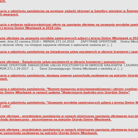
ach.
macja o udzieleniu zamówienia na wymianę stolarki okiennej w świetlicy wiejskiej w Święto
h gwarancji.
macja o wyborze najkorzystniejszej oferty na zapytanie ofertowe na usuwanie wyrobów zawi
t z terenu Gminy Włocławek w 2018 roku
anie ofertowe na usuwanie wyrobów zawierających azbest z terenu Gminy Włocławek w 20
awek, dnia 22 czerwca 2018 r. RBRiGK.271.14.2018 ZAPYTANIE OFERTOWE Gmina Włoc
o złożenie oferty na niniejsze zapytanie ofertowe o wykonanie zadania pn. [...]
macja o udzieleniu zamówienia na świadczenia usług pocztowych w obrocie krajowym i zag
anie ofertowe - Świadczenie usług pocztowych w obrocie krajowym i zagranicznym.
TANIE OFERTOWE ŚWIADCZENIE USŁUG POCZTOWYCH W OBROCIE KRAJOWYM I ZAGR
 ROR.271.1.29.2017 1. Dane Zamawiającego: Gmina Włocławek z siedzibą ul. [...]
macja o udzieleniu zamówienia: dostawa nowego samochodu osobowego na potrzeby Urzęd
awek.
macja o udzieleniu zamówienia: "Remont magazynu przeciwpowodziowego i obrony cywilnej
zie Gminy Włocławek w ramach zadania "Modernizacja budynku przy Urzędzie Gminy"
macja o udzieleniu zamówienia: "Usuwanie wyrobów zawierających azbest z terenu Gminy 
7 roku"
anie ofertowe - przedmiotem zamówienia w ramach niniejszego zapytania ofertowego jest d
hodu dostawczego - skrzyniowego na potrzeby Urzędu Gminy Włocławek.
anie ofertowe - przedmiotem zamówienia w ramach niniejszego zapytania ofertowego jest d
o samochodu osobowego na potrzeby Urzędu Gminy Włocławek.