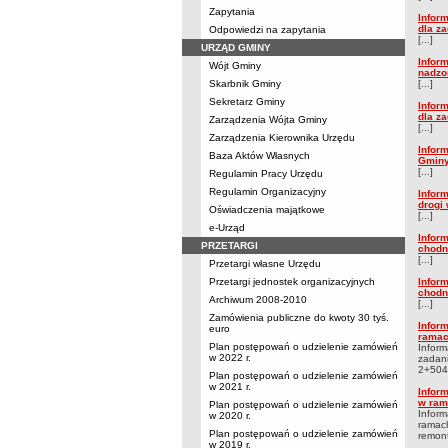
Zapytania
Infor
dla z
Odpowiedzi na zapytania
[...]
URZĄD GMINY
Inform
Wójt Gminy
nadzo
Skarbnik Gminy
[...]
Sekretarz Gminy
Infor
dla z
Zarządzenia Wójta Gminy
[...]
Zarządzenia Kierownika Urzędu
Infor
Baza Aktów Własnych
Gminy
[...]
Regulamin Pracy Urzędu
Regulamin Organizacyjny
Infor
drogi
Oświadczenia majątkowe
[...]
e-Urząd
Infor
PRZETARGI
chodn
[...]
Przetargi własne Urzędu
Przetargi jednostek organizacyjnych
Infor
chodn
Archiwum 2008-2010
[...]
Zamówienia publiczne do kwoty 30 tyś.
Inform
euro
ramac
Plan postępowań o udzielenie zamówień
Inform
w 2022 r.
zadan
2+504 
Plan postępowań o udzielenie zamówień
w 2021 r.
Inform
w ram
Plan postępowań o udzielenie zamówień
Inform
w 2020 r.
ramach
Plan postępowań o udzielenie zamówień
remont 
w 2019 r.