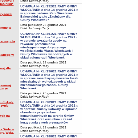
orysowej i
Dział:
Uchwały Rady
Smólniku"
UCHWAŁA Nr XLI/292/21 RADY GMINY
WŁOCŁAWEK z dnia 14 grudnia 2021 r.
w sprawie nadania Pani Wiesławie
orysowej
Bąkowskiej tytułu „Zasłużony dla
Gminy Włocławek”
Data publikacji: 28 grudnia 2021
wnego w
Dział:
Uchwały Rady
UCHWAŁA Nr XLI/291/21 RADY GMINY
WŁOCŁAWEK z dnia 14 grudnia 2021 r.
w sprawie wyrażenia zgody na
ysowej dla
zawarcie porozumienia
międzygminnego dotyczącego
współdziałania Miasta Włocławek i
Gminy Włocławek wchodzących w
rawnego w
skład aglomeracji Włocławek
Data publikacji: 28 grudnia 2021
Dział:
Uchwały Rady
wej dla
UCHWAŁA Nr XLI/290/21 RADY GMINY
WŁOCŁAWEK z dnia 14 grudnia 2021 r.
w sprawie zasad wynajmowania lokali
mieszkalnych wchodzących w skład
mieszkaniowego zasobu Gminy
rysowej
Włocławek
kim w
Data publikacji: 28 grudnia 2021
Dział:
Uchwały Rady
iu Szkoły
UCHWAŁA Nr XLI/289/21 RADY GMINY
szynie
WŁOCŁAWEK z dnia 14 grudnia 2021 r.
w sprawie zmiany uchwały w sprawie
określenia przystanków
awek na
komunikacyjnych na terenie Gminy
Włocławek oraz warunków i zasad
korzystania z tych przystanków
Data publikacji: 28 grudnia 2021
bra Wola w
Dział:
Uchwały Rady
bra Wola,
UCHWAŁA Nr XLI/288/21 RADY GMINY