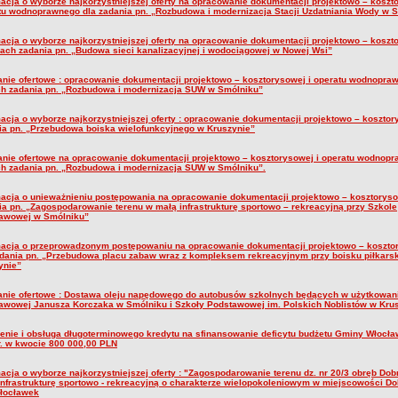
macja o wyborze najkorzystniejszej oferty na opracowanie dokumentacji projektowo – koszt
tu wodnoprawnego dla zadania pn. „Rozbudowa i modernizacja Stacji Uzdatniania Wody w 
macja o wyborze najkorzystniejszej oferty na opracowanie dokumentacji projektowo – koszt
ach zadania pn. „Budowa sieci kanalizacyjnej i wodociągowej w Nowej Wsi”
anie ofertowe : opracowanie dokumentacji projektowo – kosztorysowej i operatu wodnopra
h zadania pn. „Rozbudowa i modernizacja SUW w Smólniku”
macja o wyborze najkorzystniejszej oferty : opracowanie dokumentacji projektowo – kosztor
ia pn. „Przebudowa boiska wielofunkcyjnego w Kruszynie”
anie ofertowe na opracowanie dokumentacji projektowo – kosztorysowej i operatu wodnop
h zadania pn. „Rozbudowa i modernizacja SUW w Smólniku”.
macja o unieważnieniu postępowania na opracowanie dokumentacji projektowo – kosztoryso
ia pn. „Zagospodarowanie terenu w małą infrastrukturę sportowo – rekreacyjną przy Szkole
awowej w Smólniku”
macja o przeprowadzonym postępowaniu na opracowanie dokumentacji projektowo – koszto
adania pn. „Przebudowa placu zabaw wraz z kompleksem rekreacyjnym przy boisku piłkars
ynie”
anie ofertowe : Dostawa oleju napędowego do autobusów szkolnych będących w użytkowan
awowej Janusza Korczaka w Smólniku i Szkoły Podstawowej im. Polskich Noblistów w Kru
lenie i obsługa długoterminowego kredytu na sfinansowanie deficytu budżetu Gminy Włocł
r. w kwocie 800 000,00 PLN
macja o wyborze najkorzystniejszej oferty : "Zagospodarowanie terenu dz. nr 20/3 obręb Do
infrastrukturę sportowo - rekreacyjną o charakterze wielopokoleniowym w miejscowości Do
łocławek