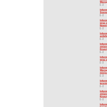
Warzą
[...]
Inform
Sosno
[...]
Inform
wraz 
Nowej 
[...]
Infor
asfal
[...]
Infor
zmian
Kruszy
[...]
Inform
wraz 
[...]
Infor
Warzą
miejs
[...]
Infor
teren
[...]
Infor
zmian
Kruszy
[...]
Infor
koszt