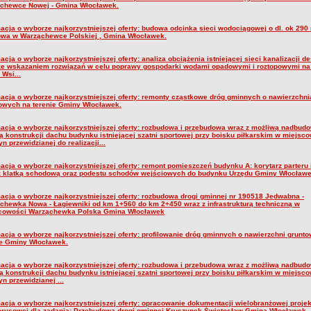
chewce Nowej - Gmina Włocławek.
acja o wyborze najkorzystniejszej oferty: budowa odcinka sieci wodociągowej o dl. ok 290 
wa w Warząchewce Polskiej , Gmina Włocławek.
acja o wyborze najkorzystniejszej oferty: analiza obciążenia istniejącej sieci kanalizacji 
ze wskazaniem rozwiązań w celu poprawy gospodarki wodami opadowymi i roztopowymi na 
Wsi...
macja o wyborze najkorzystniejszej oferty: remonty cząstkowe dróg gminnych o nawierzchn
towych na terenie Gminy Włocławek.
macja o wyborze najkorzystniejszej oferty: rozbudowa i przebudowa wraz z możliwą nadbudo
ą konstrukcji dachu budynku istniejącej szatni sportowej przy boisku piłkarskim w miejsc
n przewidzianej do realizacji...
acja o wyborze najkorzystniejszej oferty: remont pomieszczeń budynku A: korytarz parteru i 
z klatką schodową oraz podestu schodów wejściowych do budynku Urzędu Gminy Włocławe
macja o wyborze najkorzystniejszej oferty: rozbudowa drogi gminnej nr 190518 Jedwabna -
chewka Nowa - Łagiewniki od km 1+560 do km 2+450 wraz z infrastrukturą techniczną w
cowości Warząchewka Polska Gmina Włocławek
macja o wyborze najkorzystniejszej oferty: profilowanie dróg gminnych o nawierzchni grunto
ie Gminy Włocławek.
macja o wyborze najkorzystniejszej oferty: rozbudowa i przebudowa wraz z możliwą nadbudo
ą konstrukcji dachu budynku istniejącej szatni sportowej przy boisku piłkarskim w miejsc
n przewidzianej ...
macja o wyborze najkorzystniejszej oferty: opracowanie dokumentacji wielobranżowej proje
orysowej dla zadania: Przebudowa drogi gminnej Kruszynek Świętosław Gmina Włocławek.