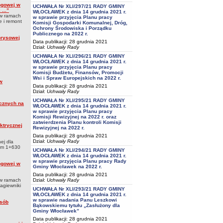
rogowej w
UCHWAŁA Nr XLI/297/21 RADY GMINY
...”
WŁOCŁAWEK z dnia 14 grudnia 2021 r.
 w ramach
w sprawie przyjęcia Planu pracy
e i remont
Komisji Gospodarki Komunalnej, Dróg,
Ochrony Środowiska i Porządku
Publicznego na 2022 r.
orysowej
Data publikacji: 28 grudnia 2021
Dział:
Uchwały Rady
UCHWAŁA Nr XLI/296/21 RADY GMINY
WŁOCŁAWEK z dnia 14 grudnia 2021 r.
w sprawie przyjęcia Planu pracy
Komisji Budżetu, Finansów, Promocji
Wsi i Spraw Europejskich na 2022 r.
w
Data publikacji: 28 grudnia 2021
Dział:
Uchwały Rady
UCHWAŁA Nr XLI/295/21 RADY GMINY
icznych na
WŁOCŁAWEK z dnia 14 grudnia 2021 r.
w sprawie przyjęcia Planu pracy
Komisji Rewizyjnej na 2022 r. oraz
zatwierdzenia Planu kontroli Komisji
ektrycznej
Rewizyjnej na 2022 r.
Data publikacji: 28 grudnia 2021
Dział:
Uchwały Rady
ej dla
 km 1+630
UCHWAŁA Nr XLI/294/21 RADY GMINY
WŁOCŁAWEK z dnia 14 grudnia 2021 r.
w sprawie przyjęcia Planu pracy Rady
rogowej w
Gminy Włocławek na 2022 r.
Data publikacji: 28 grudnia 2021
 w ramach
Dział:
Uchwały Rady
agiewniki
UCHWAŁA Nr XLI/293/21 RADY GMINY
WŁOCŁAWEK z dnia 14 grudnia 2021 r.
w sprawie nadania Panu Leszkowi
osób
Bąkowskiemu tytułu „Zasłużony dla
Gminy Włocławek”
Data publikacji: 28 grudnia 2021