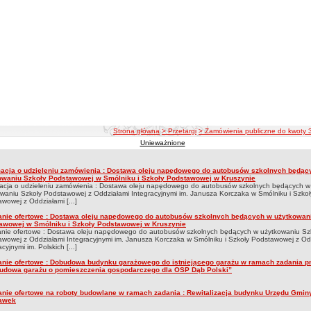
ścieżka nawigacji
Strona główna
> Przetargi
> Zamówienia publiczne do kwoty 3
Unieważnione
ia publiczne do kwoty 30 tyś. euro
macja o udzieleniu zamówienia : Dostawa oleju napędowego do autobusów szkolnych będąc
ienia publiczne do kwoty 30 tyś. euro
owaniu Szkoły Podstawowej w Smólniku i Szkoły Podstawowej w Kruszynie
macja o udzieleniu zamówienia : Dostawa oleju napędowego do autobusów szkolnych będących w
waniu Szkoły Podstawowej z Oddziałami Integracyjnymi im. Janusza Korczaka w Smólniku i Szkoł
wowej z Oddziałami [...]
anie ofertowe : Dostawa oleju napędowego do autobusów szkolnych będących w użytkowan
awowej w Smólniku i Szkoły Podstawowej w Kruszynie
anie ofertowe : Dostawa oleju napędowego do autobusów szkolnych będących w użytkowaniu Sz
wowej z Oddziałami Integracyjnymi im. Janusza Korczaka w Smólniku i Szkoły Podstawowej z Od
cyjnymi im. Polskich [...]
anie ofertowe : Dobudowa budynku garażowego do istniejącego garażu w ramach zadania p
udowa garażu o pomieszczenia gospodarczego dla OSP Dąb Polski”
anie ofertowe na roboty budowlane w ramach zadania : Rewitalizacja budynku Urzędu Gmin
awek