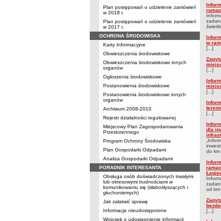
Inform
Plan postępowań o udzielenie zamówień
ramac
w 2018 r.
Inform
zadani
Plan postępowań o udzielenie zamówień
świetlic
w 2017 r.
OCHRONA ŚRODOWISKA
Infor
w ram
Karty Informacyjne
[...]
Obwieszczenia środowiskowe
Zapyt
Obwieszczenia środowiskowe innych
miejs
organów
[...]
Ogłoszenia środowiskowe
Infor
Postanowienia środowiskowe
miejs
[...]
Postanowienia środowiskowe innych
organów
Infor
teren
Archiwum 2008-2010
[...]
Rejestr działalności regulowanej
Inform
Miejscowy Plan Zagospodarowania
dla i
Przestrzennego
infra
„Infor
Program Ochrony Środowiska
inwes
Plan Gospodarki Odpadami
do km 
Analiza Gospodarki Odpadami
Inform
PORADNIK INTERESANTA
ramac
Łagiew
Obsługa osób doświadczonych trwałymi
Inform
lub okresowymi trudnościami w
zadan
komunikowaniu się (słabosłyszących i
od km 
głuchoniemych)
Zapyt
Jak załatwić sprawę
bezdo
Informacje nieudostępnione
[...]
Wniosek o udostępnienie informacji