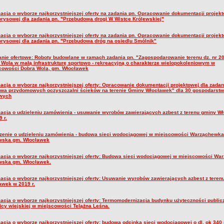
macja o wyborze najkorzystniejszej oferty na zadania pn. Opracowanie dokumentacji projekt
orysowej dla zadania pn. "Przebudowa drogi W Wistce Królewskiej"
macja o wyborze najkorzystniejszej oferty na zadania pn. Opracowanie dokumentacji projekt
orysowej dla zadania pn. "Przebudowa dróg na osiedlu Smólnik"
anie ofertowe: Roboty budowlane w ramach zadania pn. "Zagospodarowanie terenu dz. nr 20
 Wola w małą infrastrukturę sportowo - rekreacyjną o charakterze wielopokoleniowym w
cowości Dobra Wola, gm. Włocławek
macja o wyborze najkorzystniejszej oferty: Opracowanie dokumentacji projektowej dla zadan
wa przydomowych oczyszczalni ścieków na terenie Gminy Włocławek" dla 30 gospodarstw
wych
macja o udzieleniu zamówienia - usuwanie wyrobów zawierających azbest z terenu gminy W
 r.
zenie o udzieleniu zamówienia - budowa sieci wodociągowej w miejscowości Warząchewka
wska gm. Włocławek
macja o wyborze najkorzystniejszej oferty: Budowa sieci wodociągowej w miejscowości W
wska gm. Włocławek.
macja o wyborze najkorzystniejszej oferty: Usuwanie wyrobów zawierających azbest z teren
awek w 2019 r.
macja o wyborze najkorzystniejszej oferty: Termomodernizacja budynku użyteczności publiczn
licy wiejskiej w miejscowości Telążna Leśna.
macja o wyborze najkorzystniejszej oferty: budowa odcinka sieci wodociągowej o dl. ok 340