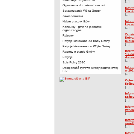
[...]
Ogłoszenia dot. nieruchomości
Infor
Sprawozdania Wójta Gminy
koszt
[...]
Zawiadomienia
Infor
Nabór pracowników
koszt
Konkursy - gminne jednostki
[...]
organizacyjne
Zapyt
Rejestry
Dobra
Petycje kierowane do Rady Gminy
miejs
[...]
Petycje kierowane do Wójta Gminy
Infor
Raporty o stanie Gminy
"Budo
Petycje
domo
[...]
Spis Rolny 2020
Infor
Dostępność cyfrowa strony podmiotowej
w 2019
BIP
[...]
Ogłos
Króle
[...]
Infor
Króle
[...]
Infor
Włocł
[...]
Infor
świet
[...]
Infor