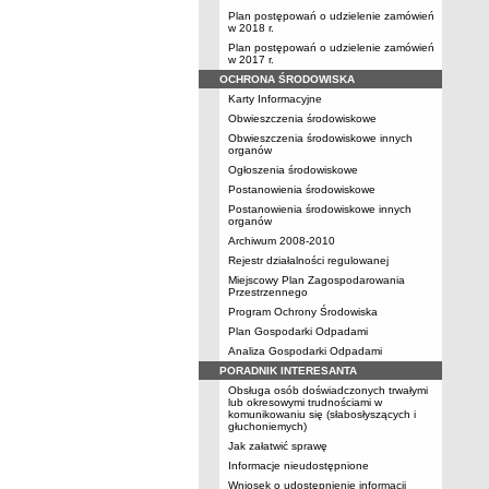
Plan postępowań o udzielenie zamówień
w 2018 r.
Plan postępowań o udzielenie zamówień
w 2017 r.
OCHRONA ŚRODOWISKA
Karty Informacyjne
Obwieszczenia środowiskowe
Obwieszczenia środowiskowe innych
organów
Ogłoszenia środowiskowe
Postanowienia środowiskowe
Postanowienia środowiskowe innych
organów
Archiwum 2008-2010
Rejestr działalności regulowanej
Miejscowy Plan Zagospodarowania
Przestrzennego
Program Ochrony Środowiska
Plan Gospodarki Odpadami
Analiza Gospodarki Odpadami
PORADNIK INTERESANTA
Obsługa osób doświadczonych trwałymi
lub okresowymi trudnościami w
komunikowaniu się (słabosłyszących i
głuchoniemych)
Jak załatwić sprawę
Informacje nieudostępnione
Wniosek o udostępnienie informacji