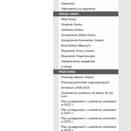
Zapytania
Odpowiedzi na zapytania
URZĄD GMINY
Wójt Gminy
Skarbnik Gminy
Sekretarz Gminy
Zarządzenia Wójta Gminy
Zarządzenia Kierownika Urzędu
Baza Aktów Własnych
Regulamin Pracy Urzędu
Regulamin Organizacyjny
Oświadczenia majątkowe
e-Urząd
PRZETARGI
Przetargi własne Urzędu
Przetargi jednostek organizacyjnych
Archiwum 2008-2010
Zamówienia publiczne do kwoty 30 tyś.
euro
Plan postępowań o udzielenie zamówień
w 2022 r.
Plan postępowań o udzielenie zamówień
w 2021 r.
Plan postępowań o udzielenie zamówień
w 2020 r.
Plan postępowań o udzielenie zamówień
w 2019 r.