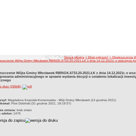
ścieżka nawigacji
Strona główna
> Dział ogłoszeń
> Obwieszczenia W
eszczenie Wójta Gminy Włocławek RBRiGK.6733.20.2021.ŁK z dnia 14.12.2021r. o wszczęciu postęp
szczenie Wójta Gminy Włocławek RBRiGK.6733.20.2021.ŁK z dnia 14.12.2021r. o wsz
powania administracyjnego w sprawie wydania decyzji o ustaleniu lokalizacji inwesty
cznego
rz skan (296kB)
czka
rzył:
Magdalena Korpolak-Komorowska - Wójt Gminy Włocławek (14 grudnia 2021)
ikował:
Piotr Dobiński (31 grudnia 2021, 18:19:57)
nia zmiana:
brak zmian
a odsłon:
1476