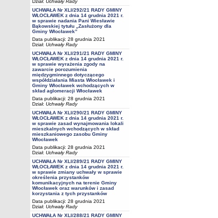
Dział:
Uchwały Rady
UCHWAŁA Nr XLI/292/21 RADY GMINY
WŁOCŁAWEK z dnia 14 grudnia 2021 r.
w sprawie nadania Pani Wiesławie
Bąkowskiej tytułu „Zasłużony dla
Gminy Włocławek”
Data publikacji: 28 grudnia 2021
Dział:
Uchwały Rady
UCHWAŁA Nr XLI/291/21 RADY GMINY
WŁOCŁAWEK z dnia 14 grudnia 2021 r.
w sprawie wyrażenia zgody na
zawarcie porozumienia
międzygminnego dotyczącego
współdziałania Miasta Włocławek i
Gminy Włocławek wchodzących w
skład aglomeracji Włocławek
Data publikacji: 28 grudnia 2021
Dział:
Uchwały Rady
UCHWAŁA Nr XLI/290/21 RADY GMINY
WŁOCŁAWEK z dnia 14 grudnia 2021 r.
w sprawie zasad wynajmowania lokali
mieszkalnych wchodzących w skład
mieszkaniowego zasobu Gminy
Włocławek
Data publikacji: 28 grudnia 2021
Dział:
Uchwały Rady
UCHWAŁA Nr XLI/289/21 RADY GMINY
WŁOCŁAWEK z dnia 14 grudnia 2021 r.
w sprawie zmiany uchwały w sprawie
określenia przystanków
komunikacyjnych na terenie Gminy
Włocławek oraz warunków i zasad
korzystania z tych przystanków
Data publikacji: 28 grudnia 2021
Dział:
Uchwały Rady
UCHWAŁA Nr XLI/288/21 RADY GMINY