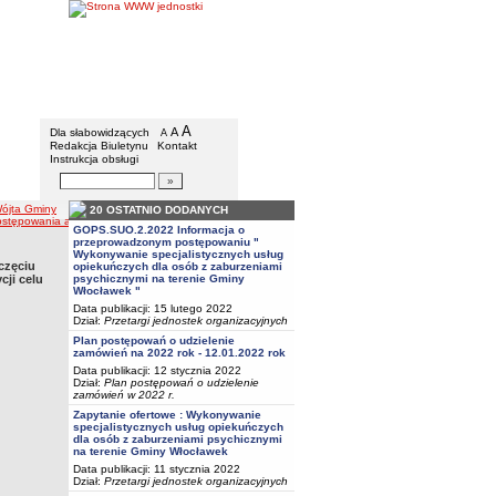
BIP - Gmina Włocławek
Menu dodatkowe
A
powiększ czcionkę
A
standardowy rozmiar czcionki
Dla słabowidzących
A
pomniejsz czcionkę
Redakcja Biuletynu
Kontakt
Instrukcja obsługi
Wyszukiwarka artykułów
Szukaj
ójta Gminy
20 OSTATNIO DODANYCH
owania administracyjnego w sprawie wydania decyzji o ustaleniu lokalizacji inwestycji celu pu
GOPS.SUO.2.2022 Informacja o
przeprowadzonym postępowaniu "
Wykonywanie specjalistycznych usług
częciu
opiekuńczych dla osób z zaburzeniami
psychicznymi na terenie Gminy
cji celu
Włocławek "
Data publikacji: 15 lutego 2022
Dział:
Przetargi jednostek organizacyjnych
Plan postępowań o udzielenie
zamówień na 2022 rok - 12.01.2022 rok
Data publikacji: 12 stycznia 2022
Dział:
Plan postępowań o udzielenie
zamówień w 2022 r.
Zapytanie ofertowe : Wykonywanie
specjalistycznych usług opiekuńczych
dla osób z zaburzeniami psychicznymi
na terenie Gminy Włocławek
Data publikacji: 11 stycznia 2022
Dział:
Przetargi jednostek organizacyjnych