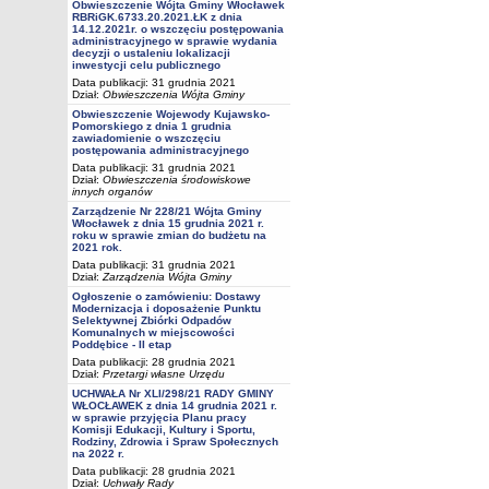
Obwieszczenie Wójta Gminy Włocławek
RBRiGK.6733.20.2021.ŁK z dnia
14.12.2021r. o wszczęciu postępowania
administracyjnego w sprawie wydania
decyzji o ustaleniu lokalizacji
inwestycji celu publicznego
Data publikacji: 31 grudnia 2021
Dział:
Obwieszczenia Wójta Gminy
Obwieszczenie Wojewody Kujawsko-
Pomorskiego z dnia 1 grudnia
zawiadomienie o wszczęciu
postępowania administracyjnego
Data publikacji: 31 grudnia 2021
Dział:
Obwieszczenia środowiskowe
innych organów
Zarządzenie Nr 228/21 Wójta Gminy
Włocławek z dnia 15 grudnia 2021 r.
roku w sprawie zmian do budżetu na
2021 rok.
Data publikacji: 31 grudnia 2021
Dział:
Zarządzenia Wójta Gminy
Ogłoszenie o zamówieniu: Dostawy
Modernizacja i doposażenie Punktu
Selektywnej Zbiórki Odpadów
Komunalnych w miejscowości
Poddębice - II etap
Data publikacji: 28 grudnia 2021
Dział:
Przetargi własne Urzędu
UCHWAŁA Nr XLI/298/21 RADY GMINY
WŁOCŁAWEK z dnia 14 grudnia 2021 r.
w sprawie przyjęcia Planu pracy
Komisji Edukacji, Kultury i Sportu,
Rodziny, Zdrowia i Spraw Społecznych
na 2022 r.
Data publikacji: 28 grudnia 2021
Dział:
Uchwały Rady