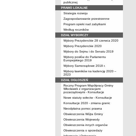
publicznej
PRAWO LOKALNE
Strategia rozwoju
Zagospodarowanie przestrzenne
Program opieki nad zabytkami
Według roczników
DZIAŁ WYBORCZY
Wybory Prezydenckie 28 czerwca 2020
Wybory Prezydenckie 2020
Wybory do Sejmu i do Senatu 2019
Wybory posłów do Parlamentu
Europejskiego 2019
Wybory Samorządowe 2018 r.
Wybory ławników na kadencję 2020 –
2023
DZIAŁ OGŁOSZEŃ
Roczny Program Współpracy Gminy
Włocławek z organizacjami
pozarządowymi - Konsultacje
Nowe statuty sołectw - Konsultacje
Konsultacje 2020 - zmiana granic
Nieodpłatna pomoc prawna
Obwieszczenia Wójta Gminy
Obwieszczenia Wojewody
Obwieszczenia innych organów
Obwieszczenia o sprzedaży
Informacje i Ogłoszenia