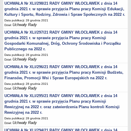
Karty Informacyjne
UCHWAŁA Nr XLI/298/21 RADY GMINY WŁOCŁAWEK z dnia 14
grudnia 2021 r. w sprawie przyjęcia Planu pracy Komisji Edukacji,
Obwieszczenia środowiskowe
Kultury i Sportu, Rodziny, Zdrowia i Spraw Społecznych na 2022 r.
Obwieszczenia środowiskowe innych organów
Data publikacji: 28 grudnia 2021
Uchwały Rady
Ogłoszenia środowiskowe
Dział:
UCHWAŁA Nr XLI/297/21 RADY GMINY WŁOCŁAWEK z dnia 14
Postanowienia środowiskowe
grudnia 2021 r. w sprawie przyjęcia Planu pracy Komisji
Postanowienia środowiskowe innych organów
Gospodarki Komunalnej, Dróg, Ochrony Środowiska i Porządku
Archiwum 2008-2010
Publicznego na 2022 r.
Rejestr działalności regulowanej
Data publikacji: 28 grudnia 2021
Uchwały Rady
Dział:
Miejscowy Plan Zagospodarowania Przestrzennego
UCHWAŁA Nr XLI/296/21 RADY GMINY WŁOCŁAWEK z dnia 14
Program Ochrony Środowiska
grudnia 2021 r. w sprawie przyjęcia Planu pracy Komisji Budżetu,
Finansów, Promocji Wsi i Spraw Europejskich na 2022 r.
Plan Gospodarki Odpadami
Data publikacji: 28 grudnia 2021
Analiza Gospodarki Odpadami
Uchwały Rady
Dział:
PORADNIK INTERESANTA
UCHWAŁA Nr XLI/295/21 RADY GMINY WŁOCŁAWEK z dnia 14
Obsługa osób doświadczonych trwałymi lub okresowymi
grudnia 2021 r. w sprawie przyjęcia Planu pracy Komisji
trudnościami w komunikowaniu się (słabosłyszących i
Rewizyjnej na 2022 r. oraz zatwierdzenia Planu kontroli Komisji
głuchoniemych)
Rewizyjnej na 2022 r.
Jak załatwić sprawę
Data publikacji: 28 grudnia 2021
Uchwały Rady
Dział:
Informacje nieudostępnione
UCHWAŁA Nr XLI/294/21 RADY GMINY WŁOCŁAWEK z dnia 14