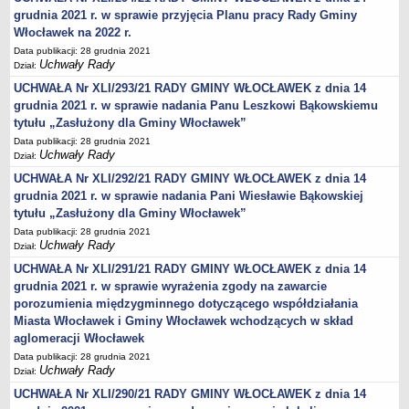
Wniosek o udostępnienie informacji publicznej
grudnia 2021 r. w sprawie przyjęcia Planu pracy Rady Gminy
PRAWO LOKALNE
Włocławek na 2022 r.
Strategia rozwoju
Data publikacji: 28 grudnia 2021
Uchwały Rady
Dział:
Zagospodarowanie przestrzenne
UCHWAŁA Nr XLI/293/21 RADY GMINY WŁOCŁAWEK z dnia 14
Program opieki nad zabytkami
grudnia 2021 r. w sprawie nadania Panu Leszkowi Bąkowskiemu
Według roczników
tytułu „Zasłużony dla Gminy Włocławek”
DZIAŁ WYBORCZY
Data publikacji: 28 grudnia 2021
Uchwały Rady
Wybory Prezydenckie 28 czerwca 2020
Dział:
UCHWAŁA Nr XLI/292/21 RADY GMINY WŁOCŁAWEK z dnia 14
Wybory Prezydenckie 2020
grudnia 2021 r. w sprawie nadania Pani Wiesławie Bąkowskiej
Wybory do Sejmu i do Senatu 2019
tytułu „Zasłużony dla Gminy Włocławek”
Wybory posłów do Parlamentu Europejskiego 2019
Data publikacji: 28 grudnia 2021
Uchwały Rady
Dział:
Wybory Samorządowe 2018 r.
UCHWAŁA Nr XLI/291/21 RADY GMINY WŁOCŁAWEK z dnia 14
Wybory ławników na kadencję 2020 – 2023
grudnia 2021 r. w sprawie wyrażenia zgody na zawarcie
DZIAŁ OGŁOSZEŃ
porozumienia międzygminnego dotyczącego współdziałania
Roczny Program Współpracy Gminy Włocławek z organizacjami
Miasta Włocławek i Gminy Włocławek wchodzących w skład
pozarządowymi - Konsultacje
aglomeracji Włocławek
Nowe statuty sołectw - Konsultacje
Data publikacji: 28 grudnia 2021
Uchwały Rady
Dział:
Konsultacje 2020 - zmiana granic
UCHWAŁA Nr XLI/290/21 RADY GMINY WŁOCŁAWEK z dnia 14
Nieodpłatna pomoc prawna