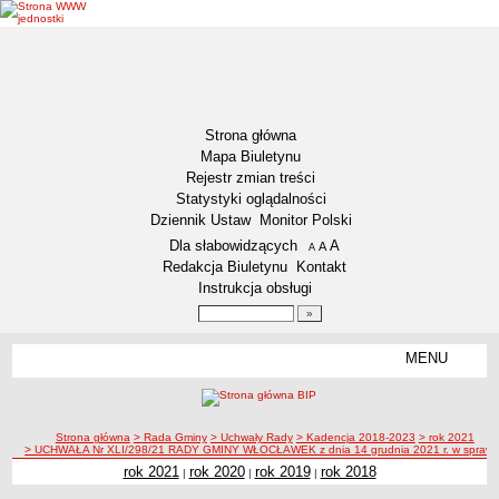
Strona główna
Mapa Biuletynu
Rejestr zmian treści
Statystyki oglądalności
Dziennik Ustaw
Monitor Polski
Menu dodatkowe
Dla słabowidzących
A
powiększ czcionkę
A
standardowy rozmiar czcionki
A
pomniejsz czcionkę
Redakcja Biuletynu
Kontakt
Instrukcja obsługi
Wyszukiwarka artykułów
Szukaj
MENU
Menu
GMINA WŁOCŁAWEK
Informacje ogólne
ścieżka nawigacji
Strona główna
> Rada Gminy
> Uchwały Rady
> Kadencja 2018-2023
> rok 2021
Symbole Gminy Włocławek
> UCHWAŁA Nr XLI/298/21 RADY GMINY WŁOCŁAWEK z dnia 14 grudnia 2021 r. w sprawie przyj
Statut Gminy
rok 2021
rok 2020
rok 2019
rok 2018
|
|
|
RADA GMINY