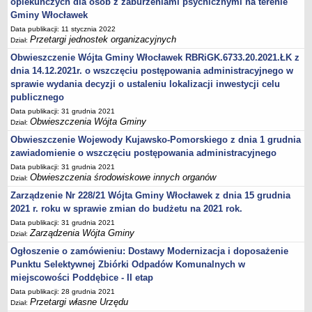
opiekuńczych dla osób z zaburzeniami psychicznymi na terenie
Zarządzenia Kierownika Urzędu
Gminy Włocławek
Baza Aktów Własnych
Data publikacji: 11 stycznia 2022
Regulamin Pracy Urzędu
Przetargi jednostek organizacyjnych
Dział:
Regulamin Organizacyjny
Obwieszczenie Wójta Gminy Włocławek RBRiGK.6733.20.2021.ŁK z
dnia 14.12.2021r. o wszczęciu postępowania administracyjnego w
Oświadczenia majątkowe
sprawie wydania decyzji o ustaleniu lokalizacji inwestycji celu
e-Urząd
publicznego
PRZETARGI
Data publikacji: 31 grudnia 2021
Obwieszczenia Wójta Gminy
Przetargi własne Urzędu
Dział:
Obwieszczenie Wojewody Kujawsko-Pomorskiego z dnia 1 grudnia
Przetargi jednostek organizacyjnych
zawiadomienie o wszczęciu postępowania administracyjnego
Archiwum 2008-2010
Data publikacji: 31 grudnia 2021
Obwieszczenia środowiskowe innych organów
Zamówienia publiczne do kwoty 30 tyś. euro
Dział:
Zarządzenie Nr 228/21 Wójta Gminy Włocławek z dnia 15 grudnia
Plan postępowań o udzielenie zamówień w 2022 r.
2021 r. roku w sprawie zmian do budżetu na 2021 rok.
Plan postępowań o udzielenie zamówień w 2021 r.
Data publikacji: 31 grudnia 2021
Plan postępowań o udzielenie zamówień w 2020 r.
Zarządzenia Wójta Gminy
Dział:
Plan postępowań o udzielenie zamówień w 2019 r.
Ogłoszenie o zamówieniu: Dostawy Modernizacja i doposażenie
Punktu Selektywnej Zbiórki Odpadów Komunalnych w
Plan postępowań o udzielenie zamówień w 2018 r.
miejscowości Poddębice - II etap
Plan postępowań o udzielenie zamówień w 2017 r.
Data publikacji: 28 grudnia 2021
Przetargi własne Urzędu
OCHRONA ŚRODOWISKA
Dział: