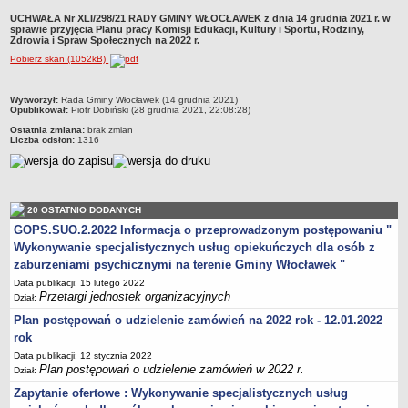
Przewodniczący Rady
UCHWAŁA Nr XLI/298/21 RADY GMINY WŁOCŁAWEK z dnia 14 grudnia 2021 r. w
sprawie przyjęcia Planu pracy Komisji Edukacji, Kultury i Sportu, Rodziny,
Skład Rady
Zdrowia i Spraw Społecznych na 2022 r.
Pobierz skan (1052kB)
Komisje Rady Gminy
Uchwały Rady
metryczka
Wytworzył:
Rada Gminy Włocławek (14 grudnia 2021)
Protokoły z sesji
Opublikował:
Piotr Dobiński (28 grudnia 2021, 22:08:28)
Ostatnia zmiana:
brak zmian
Oświadczenia majątkowe
Liczba odsłon:
1316
Imienne wykazy głosowań
Nagrania - Obrady Rady Gminy Włocławek
Interpelacje
20 OSTATNIO DODANYCH
Odpowiedzi na interpelacje
GOPS.SUO.2.2022 Informacja o przeprowadzonym postępowaniu "
Wykonywanie specjalistycznych usług opiekuńczych dla osób z
Zapytania
zaburzeniami psychicznymi na terenie Gminy Włocławek "
Odpowiedzi na zapytania
Data publikacji: 15 lutego 2022
Przetargi jednostek organizacyjnych
URZĄD GMINY
Dział:
Wójt Gminy
Plan postępowań o udzielenie zamówień na 2022 rok - 12.01.2022
rok
Skarbnik Gminy
Data publikacji: 12 stycznia 2022
Sekretarz Gminy
Plan postępowań o udzielenie zamówień w 2022 r.
Dział:
Zarządzenia Wójta Gminy
Zapytanie ofertowe : Wykonywanie specjalistycznych usług