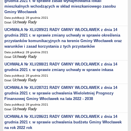
grudnia 2021 r. w sprawie zasad wynajmowania lokali
Obwieszczenia Wójta Gminy
mieszkalnych wchodzących w skład mieszkaniowego zasobu
Gminy Włocławek
Obwieszczenia Wojewody
Data publikacji: 28 grudnia 2021
Obwieszczenia innych organów
Uchwały Rady
Dział:
Obwieszczenia o sprzedaży
UCHWAŁA Nr XLI/289/21 RADY GMINY WŁOCŁAWEK z dnia 14
grudnia 2021 r. w sprawie zmiany uchwały w sprawie określenia
Informacje i Ogłoszenia
przystanków komunikacyjnych na terenie Gminy Włocławek oraz
Ogłoszenia dot. nieruchomości
warunków i zasad korzystania z tych przystanków
Sprawozdania Wójta Gminy
Data publikacji: 28 grudnia 2021
Uchwały Rady
Dział:
Zawiadomienia
UCHWAŁA Nr XLI/288/21 RADY GMINY WŁOCŁAWEK z dnia 14
Nabór pracowników
grudnia 2021 r. w sprawie zmiany uchwały w sprawie inkasa
Konkursy - gminne jednostki organizacyjne
Data publikacji: 28 grudnia 2021
Uchwały Rady
Dział:
Rejestry
UCHWAŁA Nr XLI/287/21 RADY GMINY WŁOCŁAWEK z dnia 14
Petycje kierowane do Rady Gminy
grudnia 2021 r. w sprawie uchwalenia Wieloletniej Prognozy
Petycje kierowane do Wójta Gminy
Finansowej Gminy Włocławek na lata 2022 - 2038
Raporty o stanie Gminy
Data publikacji: 28 grudnia 2021
Uchwały Rady
Dział:
Petycje
UCHWAŁA Nr XLI/286/21 RADY GMINY WŁOCŁAWEK z dnia 14
Spis Rolny 2020
grudnia 2021 r. w sprawie uchwalenia budżetu Gminy Włocławek
Dostępność cyfrowa strony podmiotowej BIP
na rok 2022 rok